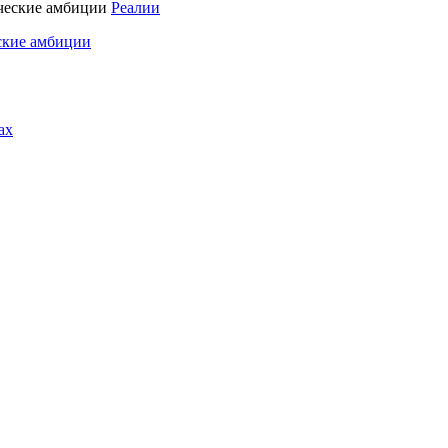
Реалии
ские амбиции
ах