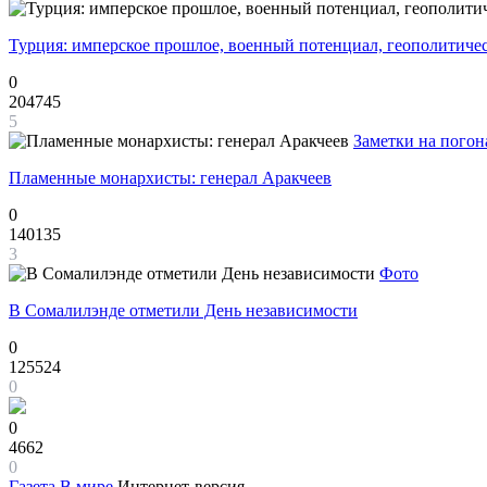
Турция: имперское прошлое, военный потенциал, геополитиче
0
204745
5
Заметки на погон
Пламенные монархисты: генерал Аракчеев
0
140135
3
Фото
В Сомалилэнде отметили День независимости
0
125524
0
0
4662
0
Газета
В мире
Интернет-версия