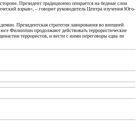
о стороне. Президент традиционно опирается на бедные слои
фический взрыв», – говорит руководитель Центра изучения Юго-
андемии. Президентская стратегия лавирования во внешней
на юге Филиппин продолжают действовать террористические
династии террористов, и вести с ними переговоры едва ли