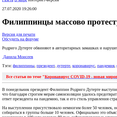
27.07.2020 19:26:00
Филиппинцы массово протест
Версия для печати
Обсудить на форуме
Родриго Дутерте обвиняют в авторитарных замашках и наруше
Данила Моисеев
Тэги:
филиппины
,
президент
,
дутерте
,
коронавирус
,
пандемия
,
Все статьи по теме "
Коронавирус COVID-19 - новая миро
В понедельник президент Филиппин Родриго Дутерте выступил
что благодаря строгим мерам самоизоляции удалось предотврати
ответ президента на пандемию, так и его стиль управления стр
На выступлении присутствовало немногим более 50 человек, н
собираться в группы больше 10 человек. Официально это объя