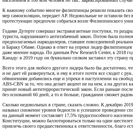
населением в 100 млн человек 80 тыс. зафиксированных случае
К важному событию многие филиппинцы решили показать свое 
мер самоизоляции, передает AP. Недовольные не оставили без 
протестующие предпочли собраться возле Филиппинского унив
Годами Дутерте совершал экстравагантные поступки, то раздра
туриста, нарушившего антитабачный закон. Потом была полном
предполагаемых наркодилеров, ставшие повседневной реально
и Бараку Обаме. Однако в ответ на упреки лидер филиппинцев 
даже мнение народа. По данным Pew Research Center, к 2018 
Канаду: в 2019 году он буквально силком заставил эту страну
Всего этого для любого другого лидера было бы достаточно, ч
и не дает ей развернуться, и ему в итоге почти все сходит с р
обвинениям добавились еще и упреки в наступлении на свобод
ABS-CBN за то, что она делает акцент не на нем, а на других 
принят новый антитеррористический закон. Если раньше после
без оснований 60 дней, а то и больше, гражданин сможет радов
Сколько недовольных в стране, сказать сложно. К декабрю 201
называл снижение уровня бедности и успешное проведение спо
на данный момент составляет 17,5% трудоспособного населения
Конституции, можно баллотироваться только на один шестилетн
привлечь своего предшественника к ответственности, благо есть