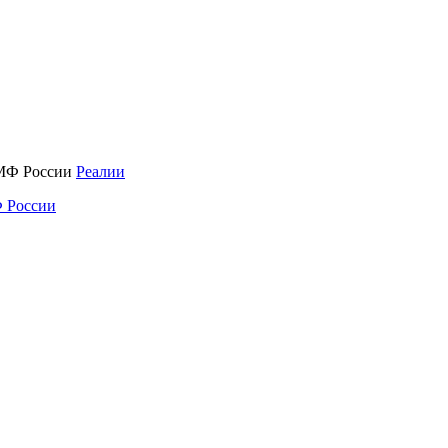
Реалии
 России