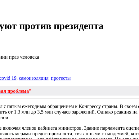
уют против президента
нии прав человека
covid 19
,
самоизоляция
,
протесты
вая проблема
"
 с пятым ежегодным обращением к Конгрессу страны. В своем о
ть от 1,3 млн до 3,5 млн случаев заражений. Однако реакция на
аной.
е включая членов кабинета министров. Здание парламента оцеп
снялось мерами предосторожности, связанными с пандемией, кот