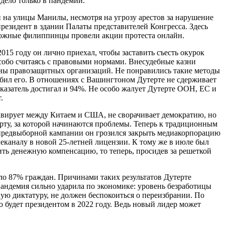
 дело только в пандемии.
на улицы Манилы, несмотря на угрозу арестов за нарушение
резидент в здании Палаты представителей Конгресса. Здесь
орожные филиппинцы провели акции протеста онлайн.
15 году он лично приехал, чтобы заставить съесть окурок
собо считаясь с правовыми нормами. Внесудебные казни
оны правозащитных организаций. Не понравились такие методы
рбил его. В отношениях с Вашингтоном Дутерте не сдерживает
казатель достигал и 94%. Не особо жалует Дутерте ООН, ЕС и
.
 лавирует между Китаем и США, не сворачивает демократию, но
 черту, за которой начинаются проблемы. Теперь к традиционным
е предвыборной кампании он грозился закрыть медиакорпорацию
елеканалу в новой 25-летней лицензии. К тому же в июле был
ить денежную компенсацию, то теперь, просидев за решеткой
яло 87% граждан. Причинами таких результатов Дутерте
андемия сильно ударила по экономике: уровень безработицы
ную диктатуру, не должен беспокоиться о переизбрании. По
о будет президентом в 2022 году. Ведь новый лидер может