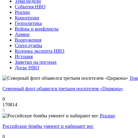
Тема недели
События НВО
Реалии
Концепции
Геополитика
Войны и конфликты
Армии
Вооружения
Спецслужбы
Колонка эксперта НВО
История
Заметки на погонах
Досье НВО
Тем
Северный флот обзавелся третьим носителем «Циркона»
0
170814
8
Реалии
Российские бомбы умнеют и набирают вес
0