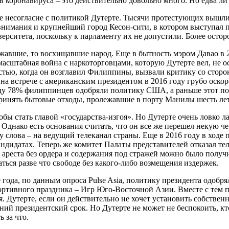
в коронавируса – это действительно довольно много. Но едва ли
несогласие с политикой Дутерте. Тысячи протестующих вышли 
внимания и крупнейший город Кесон-сити, в котором выступал п
ерситета, поскольку к парламенту их не допустили. Более ост
жавшие, то восхищавшие народ. Еще в бытность мэром Давао в 20
асштабная война с наркоторговцами, которую Дутерте вел, не о
стью, когда он возглавил Филиппины, вызвали критику со стор
на встрече с американским президентом в 2016 году грубо оско
году 78% филиппинцев одобряли политику США, а раньше этот по
 принять бытовые отходы, пролежавшие в порту Манилы шесть лет
тобы стать главой «государства-изгоя». Но Дутерте очень ловко
ук. Однако есть основания считать, что он все же перешел некую
у слова – на ведущий телеканал страны. Еще в 2016 году в ход
кандидатах. Теперь же комитет Палаты представителей отказал т
 ареста без ордера и содержания под стражей можно было получ
аться разве что свободе без какого-либо возмещения издержек.
9 года, по данным опроса Pulse Asia, политику президента одобр
ртивного праздника – Игр Юго-Восточной Азии. Вместе с тем п
. Дутерте, если он действительно не хочет установить собствен
ий президентский срок. Но Дутерте не может не беспокоить, кт
 за что.