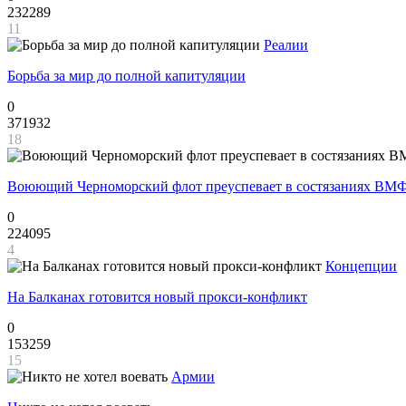
232289
11
Реалии
Борьба за мир до полной капитуляции
0
371932
18
Воюющий Черноморский флот преуспевает в состязаниях ВМФ
0
224095
4
Концепции
На Балканах готовится новый прокси-конфликт
0
153259
15
Армии