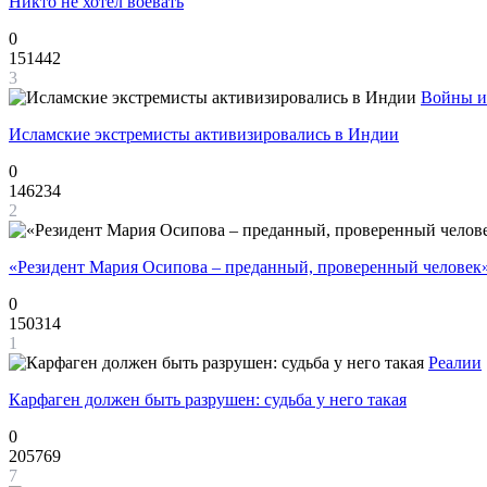
Никто не хотел воевать
0
151442
3
Войны и
Исламские экстремисты активизировались в Индии
0
146234
2
«Резидент Мария Осипова – преданный, проверенный человек
0
150314
1
Реалии
Карфаген должен быть разрушен: судьба у него такая
0
205769
7