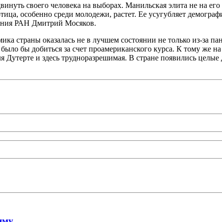
двинуть своего человека на выборах. Манильская элита не на ег
отица, особенно среди молодежи, растет. Ее усугубляет демогра
ения РАН Дмитрий Мосяков.
мика страны оказалась не в лучшем состоянии не только из-за п
 было бы добиться за счет проамериканского курса. К тому же 
 Дутерте и здесь трудноразрешимая. В стране появились целые 
яму