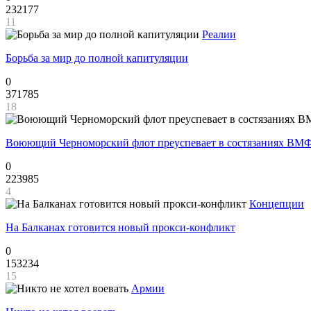
232177
11
Реалии
Борьба за мир до полной капитуляции
0
371785
18
Воюющий Черноморский флот преуспевает в состязаниях ВМФ
0
223985
4
Концепции
На Балканах готовится новый прокси-конфликт
0
153234
15
Армии