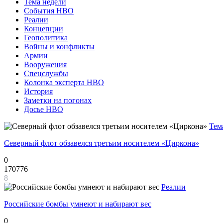
Тема недели
События НВО
Реалии
Концепции
Геополитика
Войны и конфликты
Армии
Вооружения
Спецслужбы
Колонка эксперта НВО
История
Заметки на погонах
Досье НВО
Тем
Северный флот обзавелся третьим носителем «Циркона»
0
170776
8
Реалии
Российские бомбы умнеют и набирают вес
0