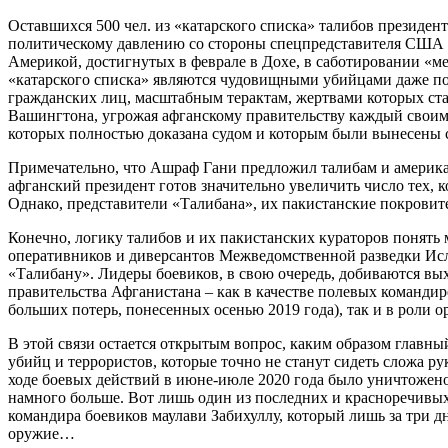
Оставшихся 500 чел. из «катарского списка» талибов президен
политическому давлению со стороны спецпредставителя США З
Америкой, достигнутых в феврале в Дохе, в саботировании «ме
«катарского списка» являются чудовищными убийцами даже по
гражданских лиц, масштабным терактам, жертвами которых ста
Вашингтона, угрожая афганскому правительству каждый своим
которых полностью доказана судом и которым были вынесены
Примечательно, что Ашраф Гани предложил талибам и американ
афганский президент готов значительно увеличить число тех, 
Однако, представители «Талибана», их пакистанские покровит
Конечно, логику талибов и их пакистанских кураторов понять 
оперативников и диверсантов Межведомственной разведки Исл
«Талибану». Лидеры боевиков, в свою очередь, добиваются вы
правительства Афганистана – как в качестве полевых командир
больших потерь, понесенных осенью 2019 года), так и в роли о
В этой связи остается открытым вопрос, каким образом главн
убийц и террористов, которые точно не станут сидеть сложа 
ходе боевых действий в июне-июле 2020 года было уничтожено
намного больше. Вот лишь один из последних и красноречивых
командира боевиков маулави Забихуллу, который лишь за три д
оружие…