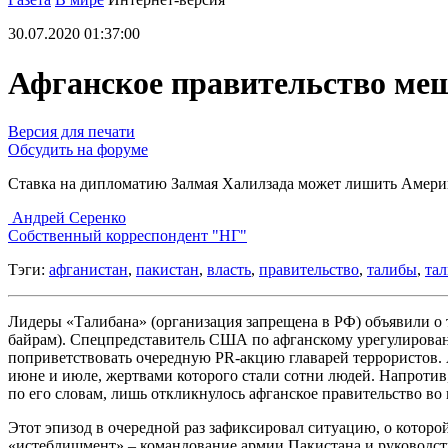
30.07.2020 01:37:00
Афганское правительство меш
Версия для печати
Обсудить на форуме
Ставка на дипломатию Залмая Халилзада может лишить Амери
Андрей Серенко
Собственный корреспондент "НГ"
Тэги:
афганистан
,
пакистан
,
власть
,
правительство
,
талибы
,
та
Лидеры «Талибана» (организация запрещена в РФ) объявили о 
байрам). Спецпредставитель США по афганскому урегулирован
поприветствовать очередную PR-акцию главарей террористов.
июне и июле, жертвами которого стали сотни людей. Напротив, 
по его словам, лишь откликнулось афганское правительство в
Этот эпизод в очередной раз зафиксировал ситуацию, о котор
«истеблишмент» – командование армии Пакистана и руководств