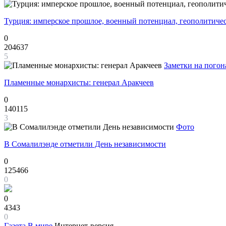
Турция: имперское прошлое, военный потенциал, геополитиче
0
204637
5
Заметки на погон
Пламенные монархисты: генерал Аракчеев
0
140115
3
Фото
В Сомалилэнде отметили День независимости
0
125466
0
0
4343
0
Газета
В мире
Интернет-версия