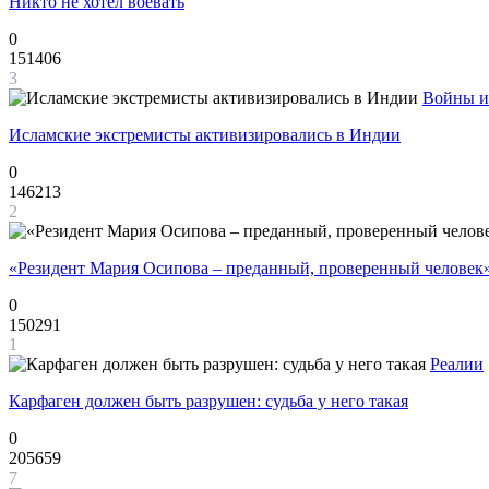
Никто не хотел воевать
0
151406
3
Войны и
Исламские экстремисты активизировались в Индии
0
146213
2
«Резидент Мария Осипова – преданный, проверенный человек
0
150291
1
Реалии
Карфаген должен быть разрушен: судьба у него такая
0
205659
7