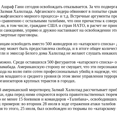
т Ашраф Гани сегодня освобождать отказывается. За что подвер
алмая Халилзада. Афганского лидера обвиняют в попытке срыв
жафганского мирного процесса» и т.д. Встречные аргументы пре
 сравнению с остальными талибами, что они причастны к сове
ли, в том числе, граждане США и стран НАТО, в расчет не при
и санкциями, упрямо и дружно настаивают на освобождении эти
 смертные приговоры.
цам освободить вместо 500 живодеров из «катарского списка» 
кому может быть предоставлена свобода, и в итоге общее количе
ели и эмиссар Белого дома Халилзад не желают слушать никаких
можно. Среди оставшихся 500 фигурантов «катарского списка» оч
амабада. Американскую сторону не смущает, что эти персонажи
хода на волю пяти сотен профессиональных убийц в надежде, чт
ов младшего и среднего уровня (в этом звене управления терро
рганизаторов крупных терактов в городах.
ый американский миротворец Залмай Халилзад рассчитывает при
руки, едва перед ними откроются ворота правительственных тюр
 не менее 15 боевиков и командиров «Талибана», освободившихся
 примеров: во вторник 28 июля в ходе отражения атаки талибо
ня то этого, 25 июля, был освобожден из тюрьмы по «катарскому