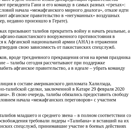
т президента Гани и его команду в самых разных «грехах»:
словий начала «межафганского мирного диалога», отказе идти
екают афганское правительство в «негуманных» воздушных
ер, недавно произошло в Герате).
дках призывают талибов прекратить войну и начать реальные, а
 афгано-пакистанского вооруженного противостояния в
ься к Афганской национальной армии (АНА) в отражении
дтвердив свою зависимость от пакистанских спецслужб.
ков, вроде трехдневного прекращения огня на время праздника
тане – талибы сегодня рассчитывают при поддержке
бить афганское правительство, а в идеале – убрать команду
лиция в составе американского дипломата Халилзада,
о-талибской сделки, заключенной в Катаре 29 февраля 2020
ана». В свою очередь, талибы обязались предоставить свободу
словием начала «межафганских переговоров» с участием
талибов младшего и среднего звена – в полном соответствии со
о освобождения требовали лидеры «Талибана» и вставший на их
анских спецслужб, принимавшие участие в боевых действиях