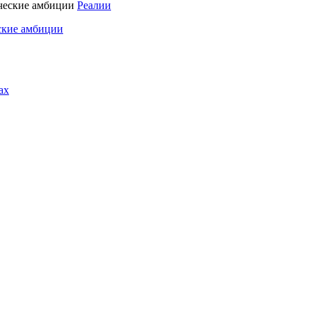
Реалии
ские амбиции
ах