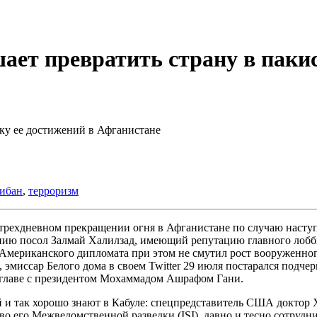
ает превратить страну в пак
ку ее достижений в Афганистане
либан
,
терроризм
трехдневном прекращении огня в Афганистане по случаю наступ
ию посол Залмай Халилзад, имеющий репутацию главного лобби
 Американского дипломата при этом не смутил рост вооруженно
эмиссар Белого дома в своем Twitter 29 июля постарался подчер
о главе с президентом Мохаммадом Ашрафом Гани.
ой и так хорошо знают в Кабуле: спецпредставитель США доктор 
о его Межведомственной разведки (ISI), давно и тесно сотрудн