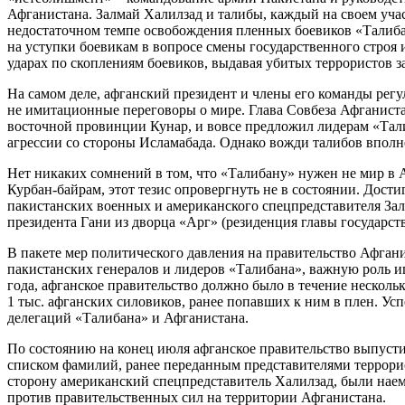
Афганистана. Залмай Халилзад и талибы, каждый на своем уча
недостаточном темпе освобождения пленных боевиков «Талибан
на уступки боевикам в вопросе смены государственного строя
ударах по скоплениям боевиков, выдавая убитых террористов з
На самом деле, афганский президент и члены его команды регу
не имитационные переговоры о мире. Глава Совбеза Афганиста
восточной провинции Кунар, и вовсе предложил лидерам «Тал
агрессии со стороны Исламабада. Однако вожди талибов вполне
Нет никаких сомнений в том, что «Талибану» нужен не мир в А
Курбан-байрам, этот тезис опровергнуть не в состоянии. Дости
пакистанских военных и американского спецпредставителя Зал
президента Гани из дворца «Арг» (резиденция главы государств
В пакете мер политического давления на правительство Афгани
пакистанских генералов и лидеров «Талибана», важную роль и
года, афганское правительство должно было в течение несколь
1 тыс. афганских силовиков, ранее попавших к ним в плен. У
делегаций «Талибана» и Афганистана.
По состоянию на конец июля афганское правительство выпустил
списком фамилий, ранее переданным представителями террорист
сторону американский спецпредставитель Халилзад, были наем
против правительственных сил на территории Афганистана.