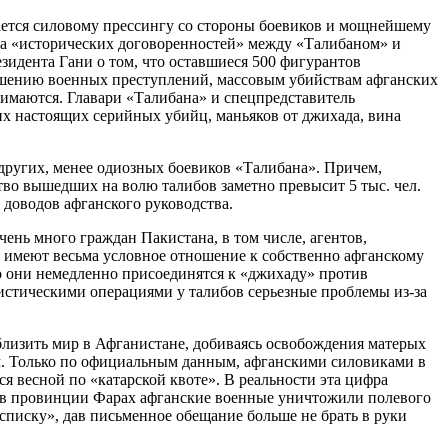
гается силовому прессингу со стороны боевиков и мощнейшему
а «исторических договоренностей» между «Талибаном» и
зидента Гани о том, что оставшиеся 500 фигурантов
ршению военных преступлений, массовым убийствам афганских
нимаются. Главари «Талибана» и спецпредставитель
х настоящих серийных убийц, маньяков от джихада, вина
других, менее одиозных боевиков «Талибана». Причем,
ство вышедших на волю талибов заметно превысит 5 тыс. чел.
 доводов афганского руководства.
ень много граждан Пакистана, в том числе, агентов,
 имеют весьма условное отношение к собственно афганскому
о они немедленно присоединятся к «джихаду» против
ристическими операциями у талибов серьезные проблемы из-за
близить мир в Афганистане, добиваясь освобождения матерых
ем. Только по официальным данным, афганскими силовиками в
 весной по «катарской квоте». В реальности эта цифра
в в провинции Фарах афганские военные уничтожили полевого
 списку», дав письменное обещание больше не брать в руки