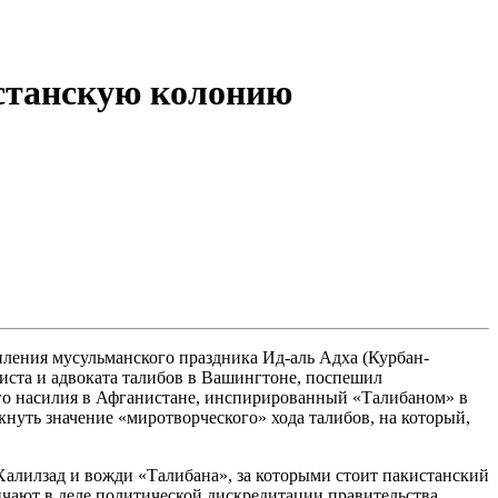
истанскую колонию
ления мусульманского праздника Ид-аль Адха (Курбан-
ста и адвоката талибов в Вашингтоне, поспешил
го насилия в Афганистане, инспирированный «Талибаном» в
кнуть значение «миротворческого» хода талибов, на который,
Халилзад и вожди «Талибана», за которыми стоит пакистанский
ичают в деле политической дискредитации правительства