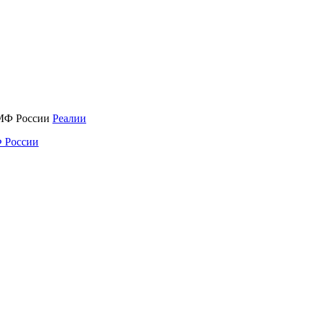
Реалии
 России