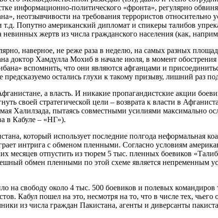
стке информационно-политического «фронта», регулярно обвиняю
а», неотзывчивости на требования террористов относительно у
 и т.д. Попутно американский дипломат и спикеры талибов упр
а невинных жертв из числа гражданского населения (как, наприм
лярно, наверное, не реже раза в неделю, на самых разных площа
на доктор Хамдулла Мохиб в начале июля, в момент обострения
ибана» вспомнить, что они являются афганцами и присоединит
 предсказуемо остались глухи к такому призыву, лишний раз по
фганистане, а власть. И никакие пропагандистские акции боеви
гнуть своей стратегической цели – возврата к власти в Афганис
мая Халилзада, пытаясь совместными усилиями максимально осла
а в Кабуле – «НГ»).
стана, который использует последние полгода неформальная коа
грает интрига с обменом пленными. Согласно условиям американ
ких месяцев отпустить из тюрем 5 тыс. пленных боевиков «Талиб
спешный обмен пленными по этой схеме является непременным у
о на свободу около 4 тыс. 500 боевиков и полевых командиров 
ов. Кабул пошел на это, несмотря на то, что в числе тех, чьег
ники из числа граждан Пакистана, агенты и диверсанты пакист