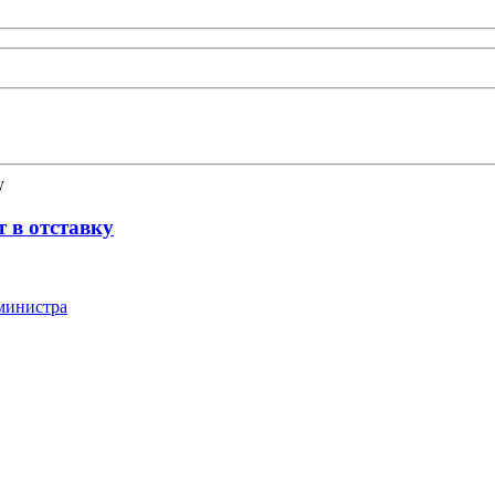
т в отставку
-министра