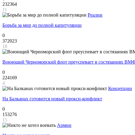
232364
11
Реалии
Борьба за мир до полной капитуляции
0
372023
18
Воюющий Черноморский флот преуспевает в состязаниях ВМФ
0
224169
4
Концепции
На Балканах готовится новый прокси-конфликт
0
153276
15
Армии