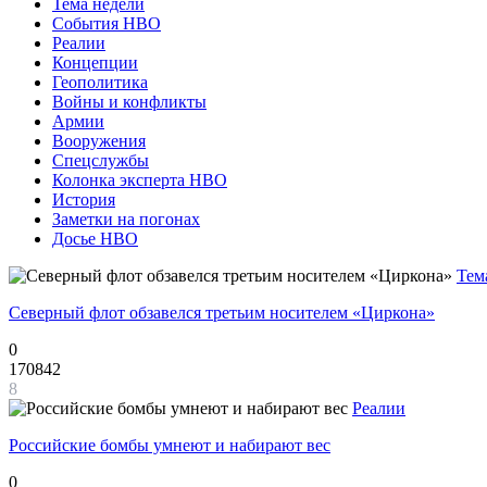
Тема недели
События НВО
Реалии
Концепции
Геополитика
Войны и конфликты
Армии
Вооружения
Спецслужбы
Колонка эксперта НВО
История
Заметки на погонах
Досье НВО
Тем
Северный флот обзавелся третьим носителем «Циркона»
0
170842
8
Реалии
Российские бомбы умнеют и набирают вес
0