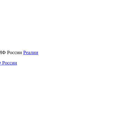
Реалии
 России