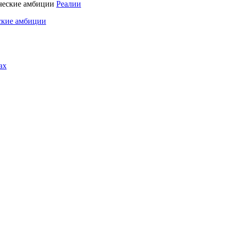
Реалии
ские амбиции
ах