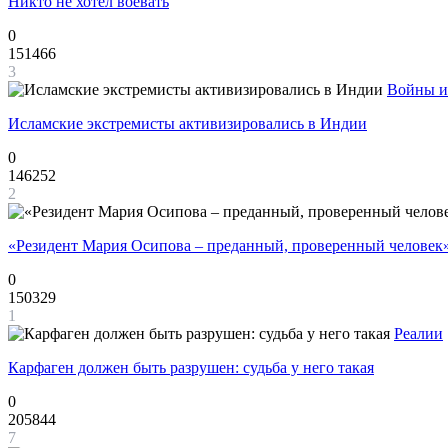
Никто не хотел воевать
0
151466
3
Войны и
Исламские экстремисты активизировались в Индии
0
146252
2
«Резидент Мария Осипова – преданный, проверенный человек
0
150329
1
Реалии
Карфаген должен быть разрушен: судьба у него такая
0
205844
7