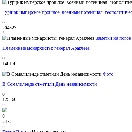
Турция: имперское прошлое, военный потенциал, геополитиче
0
204823
5
Заметки на погон
Пламенные монархисты: генерал Аракчеев
0
140150
3
Фото
В Сомалилэнде отметили День независимости
0
125569
0
0
2472
0
Газета
В мире
Интернет-версия