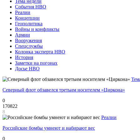
Тема недели
События НВО
Реалии
Концепции
Геополитика
Войны и конфликты
Армии
Вооружения
Спецслужбы
Колонка эксперта НВО
История
Заметки на погонах
Досье НВО
Тем
Северный флот обзавелся третьим носителем «Циркона»
0
170822
8
Реалии
Российские бомбы умнеют и набирают вес
0