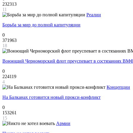
232313
11
Реалии
Борьба за мир до полной капитуляции
0
371963
18
Воюющий Черноморский флот преуспевает в состязаниях ВМФ
0
224119
4
Концепции
На Балканах готовится новый прокси-конфликт
0
153261
15
Армии