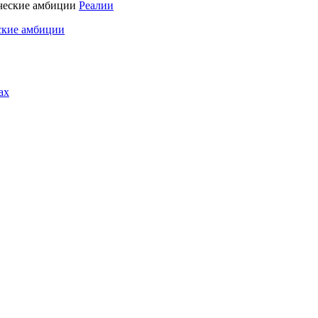
Реалии
ские амбиции
ах