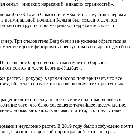
ая семья – никаких нареканий, никаких странностей».
иловый06789 Гомер Симпсон» и «Бычий глаз», стали первым
а в криминальной полиции Кельна был создан отдел под
астники спецгруппы просматривают террабайты фото- и
агнер. Три следователя Berg были вынуждены обратиться за
тремление идентифицировать преступников и вырвать детей из
Центральное бюро и контактный пункт по борьбе с
м относится и «дело Бергиш-Гладбах».
ов растет. Прокурор Хартман особо подчеркивает, что все
ствия, облегчала возможность совершения этих преступных
овращение детей и сексуальное насилие над ними являются
знание того, что было совершено тягчайшее преступление,
ршенно нормально, вплоть до мысли о том, что преступные
ермании неуклонно растет. В 2019 году было возбуждено почти
дел, связанных с детской порнографией. Что в два раза