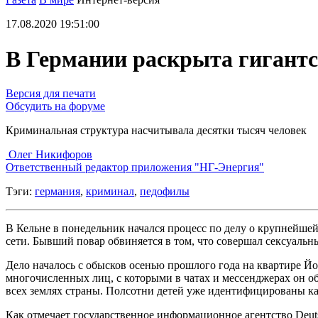
17.08.2020 19:51:00
В Германии раскрыта гигантс
Версия для печати
Обсудить на форуме
Криминальная структура насчитывала десятки тысяч человек
Олег Никифоров
Ответственный редактор приложения "НГ-Энергия"
Тэги:
германия
,
криминал
,
педофилы
В Кельне в понедельник начался процесс по делу о крупнейшей
сети. Бывший повар обвиняется в том, что совершал сексуальн
Дело началось с обысков осенью прошлого года на квартире Йо
многочисленных лиц, с которыми в чатах и мессенджерах он о
всех землях страны. Полсотни детей уже идентифицированы к
Как отмечает государственное информационное агентство Deut