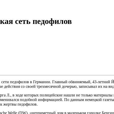
кая сеть педофилов
 сети педофилов в Германии. Главный обвиняемый, 43-летний Йо
ые действия со своей трехмесячной дочерью, записывал их на в
рга Л., в ходе которых полицейские нашли не только материалы 
бменивался подобной информацией. По данным немецкой газеты B
ак жертвы педофилов.
sche Welle (DW), «неприметный дом в маленьком городке Берги