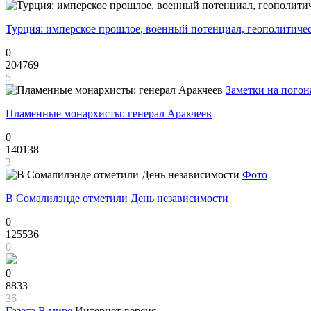
Турция: имперское прошлое, военный потенциал, геополитиче
0
204769
5
Заметки на погон
Пламенные монархисты: генерал Аракчеев
0
140138
3
Фото
В Сомалилэнде отметили День независимости
0
125536
0
0
8833
36
Газета
В мире
Интернет-версия