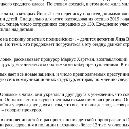
кого среднего класса. По словам соседей, в этом доме жила мил
е чаты, в которых Йорг Л. вел переписку под псевдонимами «л
ии детей. Специально для этого расследования осенью 2019 год
век, теперь число сотрудников сокращено до 130. Ежедневно уч
илия над детьми.
е на психику опытных полицейских», – делится детектив Лиза В
. Но теми, кто продолжает погружаться в эту бездну, движет с
ловек, рассказывает прокурор Маркус Хартман, возглавляющий 
структура занимается особо тяжкими киберпреступлениями. К ни
ых дает все новые зацепки, и число предполагаемых преступник
елую сеть коммуникационных структур, которая, по мнению след
«Общаясь в чатах, они укрепляли друг друга в убеждении, что с
. Он называет это «существенным искажением восприятия». Осо
Они уверяли друг друга в том, что все, что они делают, – сове
 – говорит прокурор.
 в отношении детей и распространения детской порнографии в Г
ии расследования в полиции находилось более 12 тыс. уголовных 