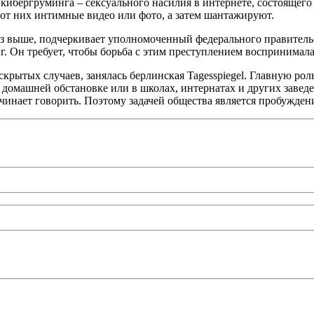
 кибергруминга – сексуального насилия в интернете, состоящего
 от них интимные видео или фото, а затем шантажируют.
з выше, подчеркивает уполномоченный федерального правитель
 Он требует, чтобы борьба с этим преступлением воспринималас
крытых случаев, занялась берлинская Tagеsspiegel. Главную рол
домашней обстановке или в школах, интернатах и других заведен
чинает говорить. Поэтому задачей общества является пробуждени