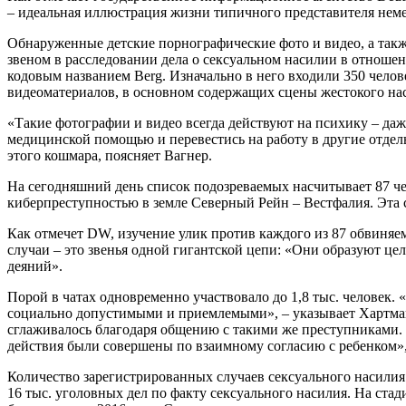
– идеальная иллюстрация жизни типичного представителя немец
Обнаруженные детские порнографические фото и видео, а такж
звеном в расследовании дела о сексуальном насилии в отношен
кодовым названием Berg. Изначально в него входили 350 чело
видеоматериалов, в основном содержащих сцены жестокого нас
«Такие фотографии и видео всегда действуют на психику – даж
медицинской помощью и перевестись на работу в другие отделы
этого кошмара, поясняет Вагнер.
На сегодняшний день список подозреваемых насчитывает 87 че
киберпреступностью в земле Северный Рейн – Вестфалия. Эта 
Как отмечет DW, изучение улик против каждого из 87 обвиняем
случаи – это звенья одной гигантской цепи: «Они образуют ц
деяний».
Порой в чатах одновременно участвовало до 1,8 тыс. человек. 
социально допустимыми и приемлемыми», – указывает Хартман
сглаживалось благодаря общению с такими же преступниками. »
действия были совершены по взаимному согласию с ребенком»,
Количество зарегистрированных случаев сексуального насилия
16 тыс. уголовных дел по факту сексуального насилия. На стад