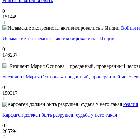
Никто не хотел воевать
0
151449
3
Войны и
Исламские экстремисты активизировались в Индии
0
146237
2
«Резидент Мария Осипова – преданный, проверенный человек
0
150317
1
Реалии
Карфаген должен быть разрушен: судьба у него такая
0
205794
7