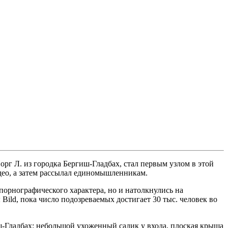
рг Л. из городка Бергиш-Гладбах, стал первым узлом в этой
идео, а затем рассылал единомышленникам.
порнографического характера, но и натолкнулись на
ild, пока число подозреваемых достигает 30 тыс. человек во
ш-Гладбах: небольшой ухоженный садик у входа, плоская крыша