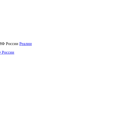
Реалии
 России