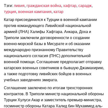
Тэги:
ливия
,
гражданская война
,
хафтар
,
сарадж
,
турция
,
военная кампания
,
катар
Катар присоединился к Турции в военной кампании
против командующего Ливийской национальной
армией (ЛНА) Халифы Хафтара. Анкара, Доха и
Триполи заключили договоренности о создании
военно-морской базы в Мисурате и об оказании
международно признанному Правительству
национального согласия (ПНС) дополнительной
военной помощи. Соглашение предполагает отправку
катарских военных советников в бывшую Джамахирию,
а также подготовку ливийских бойцов в военных
учебных заведениях эмирата.
Соглашение заключено по итогам трехсторонних
контрактов. В Триполи министр национальной обороны
Турции Хулуси Акар и заместитель премьер-министра,
госминистр обороны Катара Халид бин Мухаммед аль-