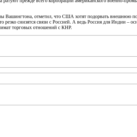
лока ратуют прежде всего корпорации американского военно-пром
 Вашингтона, отметил, что США хотят подорвать внешнюю пол
что резко снизятся связи с Россией. А ведь Россия для Индии –
климат торговых отношений с КНР.