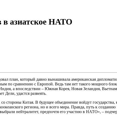
 в азиатское НАТО
овал план, который давно вынашивала американская дипломатия
ным по сравнению с Европой. Ведь там нет такого мощного блок
Индия, а впоследствии – Южная Корея, Новая Зеландия, Вьетна
т Дели, удастся развеять.
 со стороны Китая. В будущее объединение войдут государства,
хоокеанского региона, но и всего мира. Правда, путь к создани
выбрали нейтралитет, предпочтя его участию в НАТО», – подче