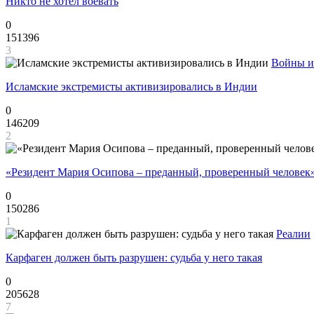
Никто не хотел воевать
0
151396
3
Войны и
Исламские экстремисты активизировались в Индии
0
146209
2
«Резидент Мария Осипова – преданный, проверенный человек
0
150286
1
Реалии
Карфаген должен быть разрушен: судьба у него такая
0
205628
7