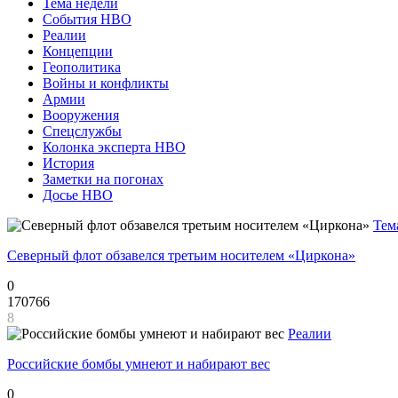
Тема недели
События НВО
Реалии
Концепции
Геополитика
Войны и конфликты
Армии
Вооружения
Спецслужбы
Колонка эксперта НВО
История
Заметки на погонах
Досье НВО
Тем
Северный флот обзавелся третьим носителем «Циркона»
0
170766
8
Реалии
Российские бомбы умнеют и набирают вес
0