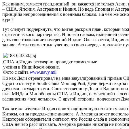
Как видим, замысел грандиозный, он касается не только Азии,
– США, Япония, Австралия и Индия. Но ведь Япония и Австра
принципа неприсоединения к военным блокам. На чем же осн
курс?
Тут следует подчеркнуть, что Биган раскрыл план, который мо
стратегического партнерства. И по его словам, нынешней осе
дать свое толкование намерений Индии. Оказывается, Индия ж
заливе. А эти совместные учения, в свою очередь, проложат п
США и Индия регулярно проводят совместные
учения в Индийском океане.
Фото с сайта
www.navy.mil
Но как Дели отреагировал на едва завуалированный призыв 
Судя по отчету в South China Morning Post, Дели держит карты
другими государствами. Соответственно у Дели и Вашингтона т
глав МИДа и Минобороны США и Индии, намеченной на осень,
расширения «оси четырех». С другой стороны, подчеркнул Дж
Так все же изменит Индия свою традиционную политику или нет
Китаем, он за продолжение диалога. А Америка хочет воспользо
Некоторые обозреватели считают, что Россия слаба в экономичес
США нечего рассчитывать. Америка раньше никогда не помогал