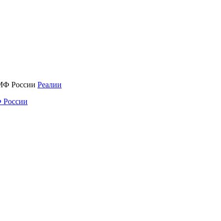
Реалии
 России