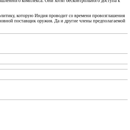
ышленного комплекса. Они хотят бесконтрольного доступа к
итику, которую Индия проводит со времени провозглашения
 основной поставщик оружия. Да и другие члены предполагаемой