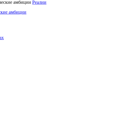
Реалии
ские амбиции
ах