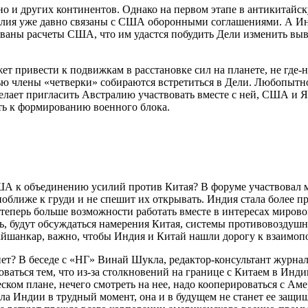
 но и других континентов. Однако на первом этапе в антикитай
лия уже давно связаны с США оборонными соглашениями. А Инд
ованы расчеты США, что им удастся побудить Дели изменить в
жет привести к подвижкам в расстановке сил на планете, не где
нью члены «четверки» собираются встретиться в Дели. Любопыт
елает пригласить Австралию участвовать вместе с ней, США и Я
уть к формированию военного блока.
США к объединению усилий против Китая? В форуме участвова
 поближе к груди и не спешит их открывать. Индия стала более 
еперь больше возможности работать вместе в интересах мировой
 будут обсуждаться намерения Китая, системы противовоздушн
айшанкар, важно, чтобы Индия и Китай нашли дорогу к взаимо
? В беседе с «НГ» Винай Шукла, редактор-консультант журнала I
ваться тем, что из-за столкновений на границе с Китаем в Инди
ком плане, нечего смотреть на нее, надо кооперироваться с Амер
а Индии в трудный момент, она и в будущем не станет ее защи