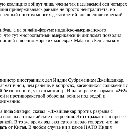
скую коалицию войдут лишь члены так называемой оси четырех
ия придерживалась раньше не просто нейтралитета, но
ыверенный опытом многих десятилетий внешнеполитический
-нибудь, а на онлайн-форуме индийско-американского
но, что тут многоопытный американский дипломат позволил
понией в военно-морских маневрах Malabar в Бенгальском
л министр иностранных дел Индии Субраманиам Джайшанкар.
прагматичной, чем раньше, в вопросах, касающихся сближения с
 безопасности, указал министр. И на встрече в формате «2+2»
ой и противоракетной обороны, войны под водой и
пониманию.
ndia Strategic, сказал: «Джайшанкар против разрыва с
и сильны антикитайские настроения. Это отражается в прессе.
икой. В то же время ряд экспертов твердо говорят, что на
щать от Китая. В любом случае ни в какое НАТО Индия