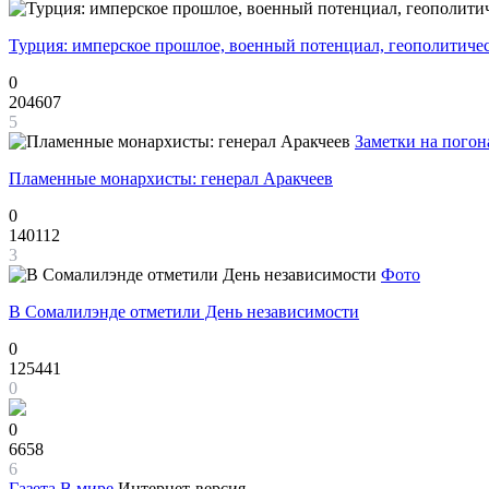
Турция: имперское прошлое, военный потенциал, геополитиче
0
204607
5
Заметки на погон
Пламенные монархисты: генерал Аракчеев
0
140112
3
Фото
В Сомалилэнде отметили День независимости
0
125441
0
0
6658
6
Газета
В мире
Интернет-версия