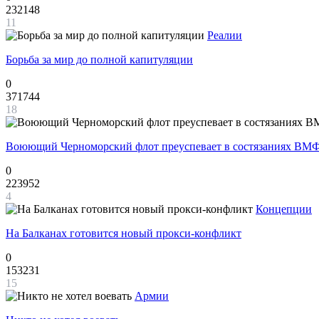
232148
11
Реалии
Борьба за мир до полной капитуляции
0
371744
18
Воюющий Черноморский флот преуспевает в состязаниях ВМФ
0
223952
4
Концепции
На Балканах готовится новый прокси-конфликт
0
153231
15
Армии