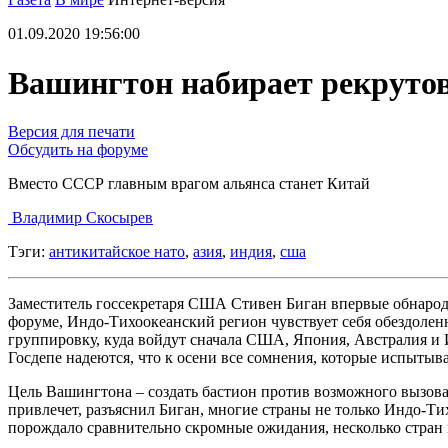
01.09.2020 19:56:00
Вашингтон набирает рекрутов
Версия для печати
Обсудить на форуме
Вместо СССР главным врагом альянса станет Китай
Владимир Скосырев
Тэги:
антикитайское нато
,
азия
,
индия
,
сша
Заместитель госсекретаря США Стивен Биган впервые обнарод
форуме, Индо-Тихоокеанский регион чувствует себя обездолен
группировку, куда войдут сначала США, Япония, Австралия и 
Госдепе надеются, что к осени все сомнения, которые испытывае
Цель Вашингтона – создать бастион против возможного вызова
привлечет, разъяснил Биган, многие страны не только Индо-Ти
порождало сравнительно скромные ожидания, несколько стран 