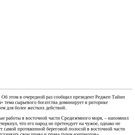
. Об этом в очередной раз сообщил президент Реджеп Тайип
» тема сырьевого богатства доминирует в риторике
ем для более жестких действий.
ые работы в восточной части Средиземного моря, – напомнил
еркнул, что его народ не претендует на чужое, однако не
ает самой протяженной береговой полосой в восточной части
тстаивать свои права и права турок-киприотов».