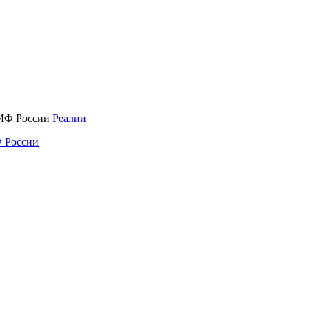
Реалии
 России