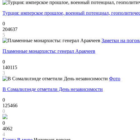
Турция: имперское прошлое, военный потенциал, геополитиче
0
204637
5
Заметки на погон
Пламенные монархисты: генерал Аракчеев
0
140115
3
Фото
В Сомалилэнде отметили День независимости
0
125466
0
0
4062
4
Газета
В мире
Интернет-версия