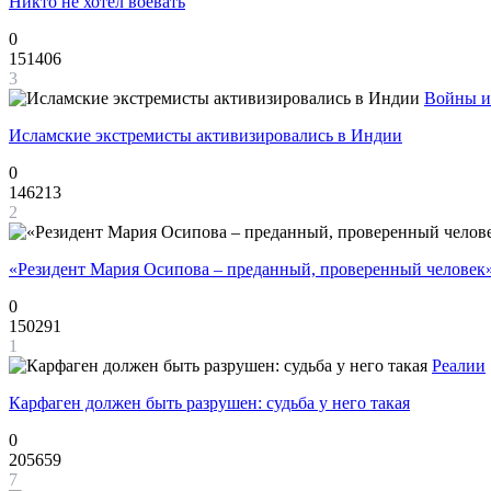
Никто не хотел воевать
0
151406
3
Войны и
Исламские экстремисты активизировались в Индии
0
146213
2
«Резидент Мария Осипова – преданный, проверенный человек
0
150291
1
Реалии
Карфаген должен быть разрушен: судьба у него такая
0
205659
7