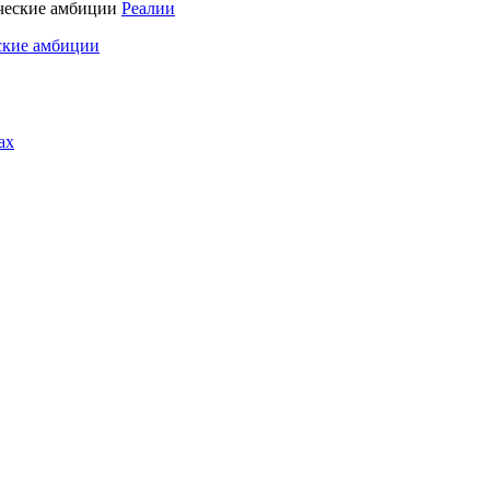
Реалии
ские амбиции
ах