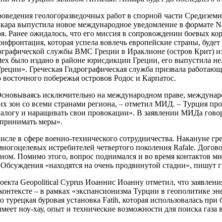
роведения геологоразведочных работ в спорной части Средиземн
кара выпустила новое международное уведомление в формате Nav
я. Ранее ожидалось, что его миссия в сопровождении боевых к
конфронтация, которая успела вовлечь европейские страны, будет
рафической службы ВМС Греции в Ираклионе (остров Крит) изд
tex было издано в районе юрисдикции Греции, его выпустила не
Греции». Греческая Гидрографическая служба призвала работаю
о восточного побережья островов Родос и Карпатос.
Основываясь исключительно на международном праве, междунар
х зон со всеми странами региона, – отметил МИД. – Турция пр
иалогу и наращивать свои провокации». В заявлении МИДа говор
 принимать меры».
исле в сфере военно-технического сотрудничества. Накануне 
ногоцелевых истребителей четвертого поколения Rafale. Догов
м. Помимо этого, вопрос поднимался и во время контактов м
Обсуждения «находятся на очень продвинутой стадии», пишут 
оекта Geopolitical Cyprus Иоаннис Иоанну отметил, что заявлен
нтексте – в рамках «экспансионизма Турции в геополитике энер
турецкая буровая установка Fatih, которая использовалась при 
еет ноу-хау, опыт и технические возможности для поиска газа 