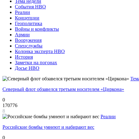
Тема недели
События НВО
Реалии
Концепции
Геополитика
Войны и конфликты
Армии
Вооружения
Спецслужбы
Колонка эксперта НВО
История
Заметки на погонах
Досье НВО
Тем
Северный флот обзавелся третьим носителем «Циркона»
0
170776
8
Реалии
Российские бомбы умнеют и набирают вес
0