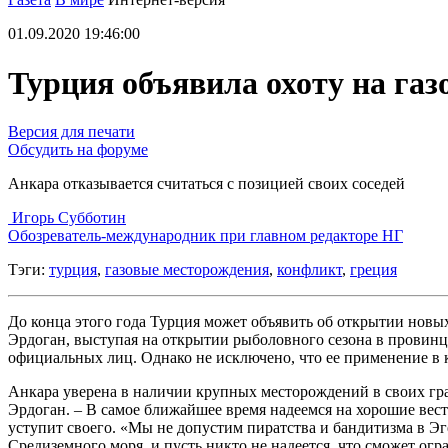
01.09.2020 19:46:00
Турция объявила охоту на газ
Версия для печати
Обсудить на форуме
Анкара отказывается считаться с позицией своих соседей
Игорь Субботин
Обозреватель-международник при главном редакторе НГ
Тэги:
турция
,
газовые месторождения
,
конфликт
,
греция
До конца этого года Турция может объявить об открытии новы
Эрдоган, выступая на открытии рыболовного сезона в провинц
официальных лиц. Однако не исключено, что ее применение в 
Анкара уверена в наличии крупных месторождений в своих гра
Эрдоган. – В самое ближайшее время надеемся на хорошие вести
уступит своего. «Мы не допустим пиратства и бандитизма в Эг
Средиземного моря, и пусть никто не надеется, что сможет ог