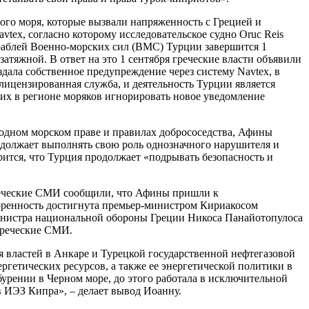
ого моря, которые вызвали напряженность с Грецией и
tex, согласно которому исследовательское судно Oruc Reis
ораблей Военно-морских сил (ВМС) Турции завершится 1
 затяжной. В ответ на это 1 сентября греческие власти объявили
ала собственное предупреждение через систему Navtex, в
лицензированная служба, и деятельность Турции является
щих в регионе моряков игнорировать новое уведомление
одном морском праве и правилах добрососедства, Афины
одолжает выполнять свою роль однозначного нарушителя и
ится, что Турция продолжает «подрывать безопасность и
греческие СМИ сообщили, что Афины пришли к
оренность достигнута премьер-министром Кириакосом
инистра национальной обороны Греции Никоса Панайотопулоса
греческие СМИ.
ия властей в Анкаре и Турецкой государственной нефтегазовой
гетических ресурсов, а также ее энергетической политики в
бурении в Черном море, до этого работала в исключительной
в ИЭЗ Кипра», – делает вывод Иоанну.