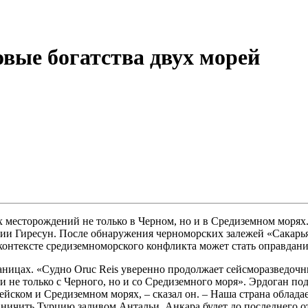
овые богатства двух морей
х месторождений не только в Черном, но и в Средиземном морях
ии Гиресун. После обнаружения черноморских залежей «Сакарья
контексте средиземноморского конфликта может стать оправдани
ницах. «Судно Oruc Reis уверенно продолжает сейсморазведочн
 не только с Черного, но и со Средиземного моря». Эрдоган подч
ейском и Средиземном морях, – сказал он. – Наша страна облад
раничить Турцию заливом Антальи. Анкара будет до последнего о