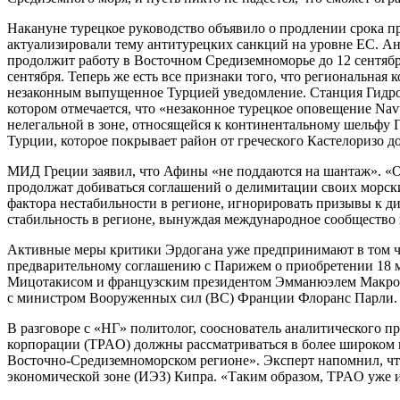
Накануне турецкое руководство объявило о продлении срока п
актуализировали тему антитурецких санкций на уровне ЕС. Ан
продолжит работу в Восточном Средиземноморье до 12 сентябр
сентября. Теперь же есть все признаки того, что региональная 
незаконным выпущенное Турцией уведомление. Станция Гидрог
котором отмечается, что «незаконное турецкое оповещение Nav
нелегальной в зоне, относящейся к континентальному шельфу 
Турции, которое покрывает район от греческого Кастелоризо д
МИД Греции заявил, что Афины «не поддаются на шантаж». «
продолжат добиваться соглашений о делимитации своих морски
фактора нестабильности в регионе, игнорировать призывы к д
стабильность в регионе, вынуждая международное сообщество
Активные меры критики Эрдогана уже предпринимают в том ч
предварительному соглашению с Парижем о приобретении 18 м
Мицотакисом и французским президентом Эмманюэлем Макроно
с министром Вооруженных сил (ВС) Франции Флоранс Парли. 
В разговоре с «НГ» политолог, сооснователь аналитического пр
корпорации (TPAO) должны рассматриваться в более широком ко
Восточно-Средиземноморском регионе». Эксперт напомнил, что 
экономической зоне (ИЭЗ) Кипра. «Таким образом, TPAO уже им