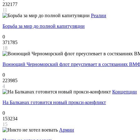
232177
11
Реалии
Борьба за мир до полной капитуляции
0
371785
18
Воюющий Черноморский флот преуспевает в состязаниях ВМФ
0
223985
4
Концепции
На Балканах готовится новый прокси-конфликт
0
153234
15
Армии