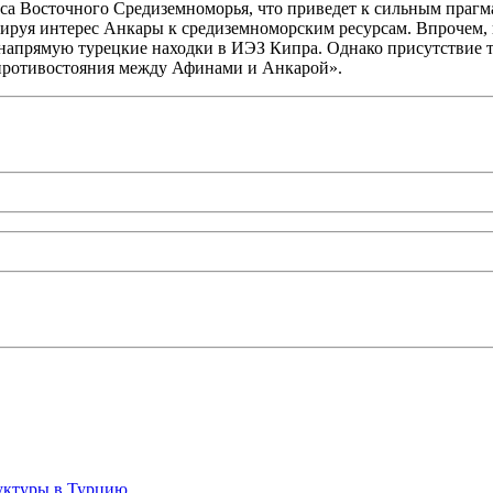
кса Восточного Средиземноморья, что приведет к сильным праг
тируя интерес Анкары к средиземноморским ресурсам. Впрочем, 
апрямую турецкие находки в ИЭЗ Кипра. Однако присутствие ту
 противостояния между Афинами и Анкарой».
руктуры в Турцию