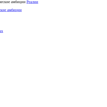
Реалии
ские амбиции
ах