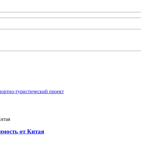
портно-туристический проект
имость от Китая