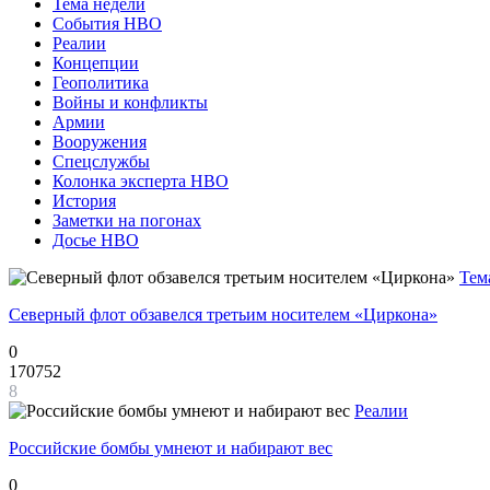
Тема недели
События НВО
Реалии
Концепции
Геополитика
Войны и конфликты
Армии
Вооружения
Спецслужбы
Колонка эксперта НВО
История
Заметки на погонах
Досье НВО
Тем
Северный флот обзавелся третьим носителем «Циркона»
0
170752
8
Реалии
Российские бомбы умнеют и набирают вес
0