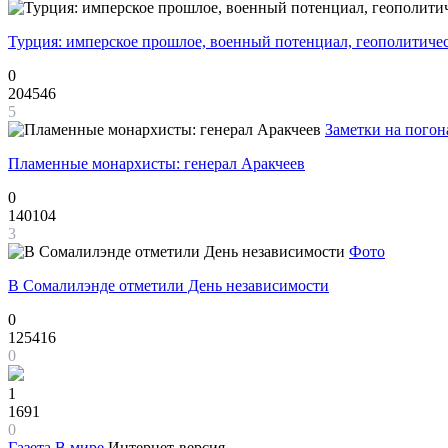
Турция: имперское прошлое, военный потенциал, геополитиче
0
204546
5
Заметки на погон
Пламенные монархисты: генерал Аракчеев
0
140104
3
Фото
В Сомалилэнде отметили День независимости
0
125416
0
1
1691
0
Газета
В мире
Интернет-версия