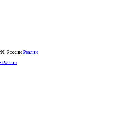
Реалии
 России