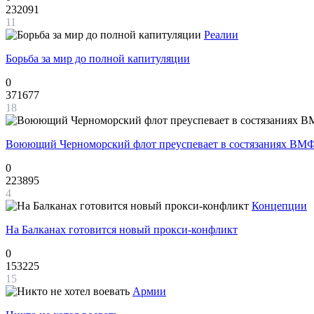
232091
11
Реалии
Борьба за мир до полной капитуляции
0
371677
18
Воюющий Черноморский флот преуспевает в состязаниях ВМФ
0
223895
4
Концепции
На Балканах готовится новый прокси-конфликт
0
153225
15
Армии