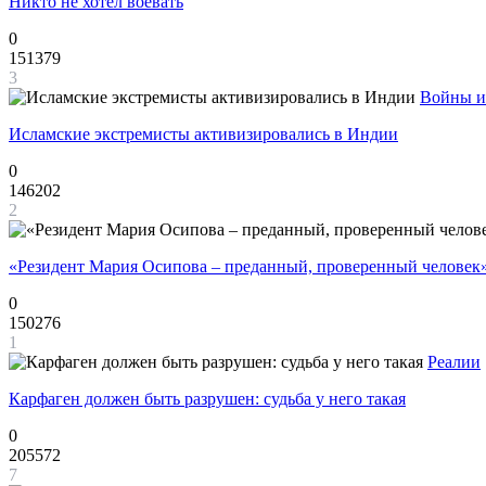
Никто не хотел воевать
0
151379
3
Войны и
Исламские экстремисты активизировались в Индии
0
146202
2
«Резидент Мария Осипова – преданный, проверенный человек
0
150276
1
Реалии
Карфаген должен быть разрушен: судьба у него такая
0
205572
7