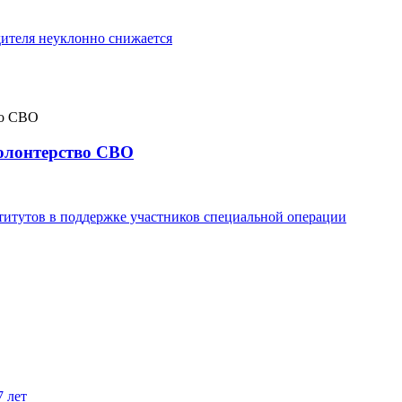
ителя неуклонно снижается
волонтерство СВО
титутов в поддержке участников специальной операции
7 лет