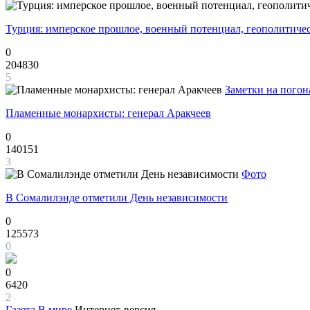
Турция: имперское прошлое, военный потенциал, геополитиче
0
204830
5
Заметки на погон
Пламенные монархисты: генерал Аракчеев
0
140151
3
Фото
В Сомалилэнде отметили День независимости
0
125573
0
0
6420
2
Газета
В мире
Интернет-версия