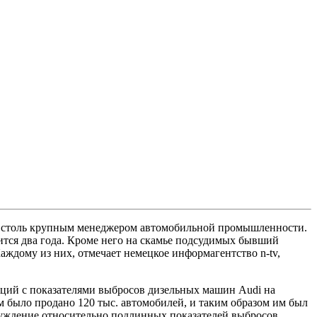
ад столь крупным менеджером автомобильной промышленности.
тся два года. Кроме него на скамье подсудимых бывший
аждому из них, отмечает немецкое информагентство n-tv,
ций с показателями выбросов дизельных машин Audi на
 было продано 120 тыс. автомобилей, и таким образом им был
аблуждение относительно подлинных показателей выбросов