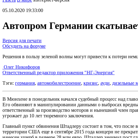
05.10.2020 19:33:00
Автопром Германии скатывае
Версия для печати
Обсудить на форуме
Решения в пользу зеленой волны могут привести к потери нем
Олег Никифоров
Ответственный редактор приложения "НГ-Энергия"
Тэги:
германия
,
автомобилестроение
,
кризис
,
ауди
,
дизельные 
В Мюнхене в понедельник начался судебный процесс над гла
Его обвиняют в манипулировании данными о выброcах вредных 
ответственный за производство моторов и нынешний член прав
угрожает до 10 лет тюремного заключения.
Главный пункт обвинения Штадлеру состоит в том, что после
территории США еще в сентябре 2015 года концерн не прекрат
нанесен ущерб в размере 28 млн евро. Штадлер занимал пост г