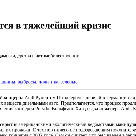
тся в тяжелейший кризис
цами лидерства в автомобилестроении
машины
,
выбросы
,
политика
,
зеленые
вой концерна Audi Рупертом Штадлером – первый в Германии н
веществ дизельными авто. Предполагается, что процесс продли
ления концерна Porsche Вольфганг Хатц и два инженера Audi. К
 вскрытия американскими экологическими ведомствами манипуля
ил их продажи. С тех пор ничего не подозревающим покупателям
лавы концерна с 2007 года. Сам он считает, что был введен в з