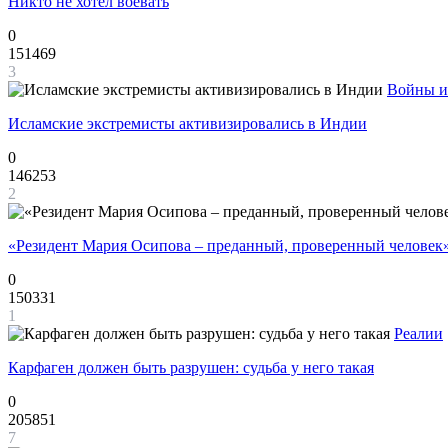
Никто не хотел воевать
0
151469
3
Войны и
Исламские экстремисты активизировались в Индии
0
146253
2
«Резидент Мария Осипова – преданный, проверенный человек
0
150331
1
Реалии
Карфаген должен быть разрушен: судьба у него такая
0
205851
7