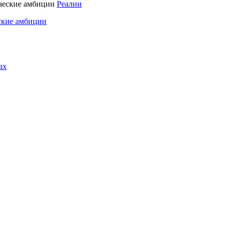
Реалии
ские амбиции
ах