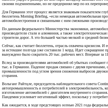
своими подчиненными, но не предпринял мер по их перепрове
Для Германии этот процесс является знаковым показателем глу
бюллетень Morning Briefing, «если немецкая автомобильная пр
автомобилестроения и связанными с ним смежными производс
По данным федерального Министерства экономики, автомобильн
производители стали и алюминия, а также электротехническая
строители дорог. А это большей частью мелкий и средний би
Сейчас, как считает бюллетень, отрасль охвачена кризисом. И е
за истекшие полгода уже составили 1 млрд. Идет сокращение пр
вынуждено было сократить 20 тыс. рабочих мест. Впервые за 1
Вслед за производителями автомобилей об убытках сообщают п
тыс. в Германии. Падение продаж связано с двумя причинами, 
промышленности под углом зрения снижения выбросов двуокиси
сгорания.
Вольганг Райтцле, председатель наблюдательного совета Cont
автопромышленность и потребителей в электромобильность, кот
изготовление автомобилей с двигателем внутреннего сгорания
Пандемия усиливает негативный эффект, поскольку у потребит
Как ожидается, в ходе предстоящих осенью 2021 года федерал