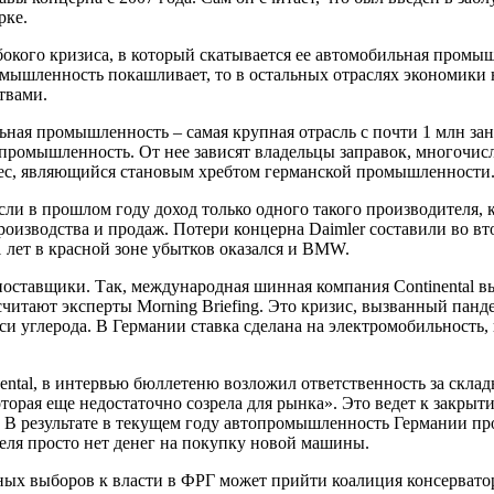
рке.
бокого кризиса, в который скатывается ее автомобильная промыш
омышленность покашливает, то в остальных отраслях экономики 
твами.
ая промышленность – самая крупная отрасль с почти 1 млн зан
 промышленность. От нее зависят владельцы заправок, многочи
знес, являющийся становым хребтом германской промышленности
сли в прошлом году доход только одного такого производителя, к
оизводства и продаж. Потери концерна Daimler составили во вто
1 лет в красной зоне убытков оказался и BMW.
оставщики. Так, международная шинная компания Continental вы
считают эксперты Morning Briefing. Это кризис, вызванный пан
 углерода. В Германии ставка сделана на электромобильность,
inental, в интервью бюллетеню возложил ответственность за скл
орая еще недостаточно созрела для рынка». Это ведет к закрыт
. В результате в текущем году автопромышленность Германии пр
еля просто нет денег на покупку новой машины.
ьных выборов к власти в ФРГ может прийти коалиция консерват