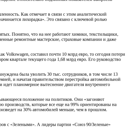
ленность. Как отмечает в связи с этим аналитический
начинается лихорадка». Это связано с ключевой ролью
ятых. Понятно, что на нее работают химики, текстильщики,
сленные ремонтные мастерские, страховые компании и даже
.
ак Volkswagen, составил почти 10 млрд евро, то сегодня потери
ром квартале текущего года 1,68 млрд евро. Его руководство
нуждена была уволить 30 тыс. сотрудников, в том числе 13
демией, и начатая правительством перестройка автомобильной
 и идет планомерное вытеснение двигателя внутреннего
адывающееся положение на политиков. Они «загоняют
ию производств, которые все еще на 99% ориентированы на
оизведет на 30% автомобилей меньше, чем в прошлом.
оров с «Зелеными». А лидеры партии «Союз 90/Зеленые»