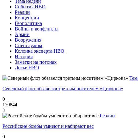
Тема недели
События НВО
Реалии
Концепции
Геополитика
Войны и конфликты
Армии
Вооружения
Спецслужбы
Колонка эксперта НВО
История
Заметки на погонах
Досье НВО
Тем
Северный флот обзавелся третьим носителем «Циркона»
0
170844
8
Реалии
Российские бомбы умнеют и набирают вес
0