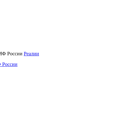
Реалии
 России