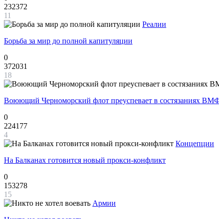
232372
11
Реалии
Борьба за мир до полной капитуляции
0
372031
18
Воюющий Черноморский флот преуспевает в состязаниях ВМФ
0
224177
4
Концепции
На Балканах готовится новый прокси-конфликт
0
153278
15
Армии