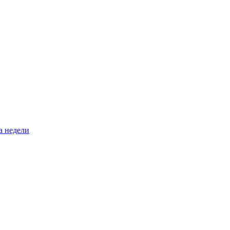
а недели