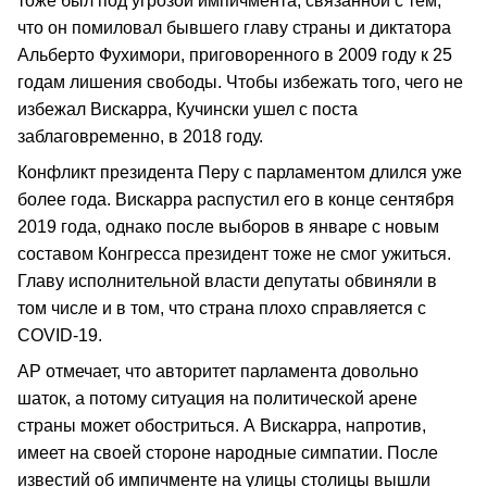
тоже был под угрозой импичмента, связанной с тем,
что он помиловал бывшего главу страны и диктатора
Альберто Фухимори, приговоренного в 2009 году к 25
годам лишения свободы. Чтобы избежать того, чего не
избежал Вискарра, Кучински ушел с поста
заблаговременно, в 2018 году.
Конфликт президента Перу с парламентом длился уже
более года. Вискарра распустил его в конце сентября
2019 года, однако после выборов в январе с новым
составом Конгресса президент тоже не смог ужиться.
Главу исполнительной власти депутаты обвиняли в
том числе и в том, что страна плохо справляется с
COVID-19.
AP отмечает, что авторитет парламента довольно
шаток, а потому ситуация на политической арене
страны может обостриться. А Вискарра, напротив,
имеет на своей стороне народные симпатии. После
известий об импичменте на улицы столицы вышли