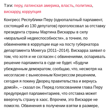
Тэги:
перу
,
латинская америка
,
власть
,
политика
,
вискарру
,
коррупция
Конгресс Республики Перу (однопалатный парламент,
состоящий из 130 депутатов) проголосовал за отставку
президента страны Мартина Вискарры в силу
«моральной недееспособности», а точнее, по
обвинениям в коррупции еще на посту губернатора
департамента Мокегуа (2011–2014). Вискарра заявил о
том, что хотя и не согласен с обвинениями, оспаривать
решение парламента в суде не будет. «Будучи
убежденным демократом, сообщаю, что, несмотря на
несогласие с вынесенным Конгрессом решением,
сегодня я покину Дворец правительства и вернусь
домой», – сказал он. Перед голосованием глава Перу
предупредил парламентариев, что отставка может
ввергнуть страну в хаос. Впрочем, это Вискарре не
помогло. Обвинения в получении взятки в размере,