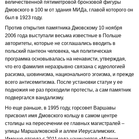
величественной пятиметровой бронзовой фигуры
Дмовского в 100 м от здания МИДа, главой которого он
был в 1923 году.
Против открытия памятника Дмовскому 10 ноября
2006 года выступали весьма известные в Польше
авторитеты, которые не соглашались вводить в
польский пантеон человека, чья политическая
программа основывалась на ненависти, утверждая,
что его фамилия неразрывно связана с идеологией
расизма, шовинизма, национального эгоизма, и прежде
всего антисемитизма. После установки статуи у ее
подножия не раз проходили протесты, а сам памятник
подвергался вандализму.
Но еще раньше, в 1995 году, горсовет Варшавы
присвоил имя Дмовского кольцу в самом центре
столицы на пересечении ее главных магистралей –
улицы Маршалковской и аллеи Иерусалимских.
Именно отсюда с 2011 года начинаются «Марши