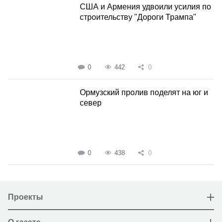
США и Армения удвоили усилия по
строительству "Дороги Трампа"
0
442
0
Ормузский пролив поделят на юг и
север
0
438
0
Проекты