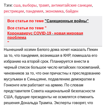
Тэги:
сша
,
выборы
,
трамп
,
антикитайские санкции
,
рестрикции
,
пандемия
,
экономика
,
байден
Все статьи по теме
"Санкционные войны"
Все статьи по теме "
Коронавирус COVID-19 - новая мировая
проблема
"
Нынешний хозяин Белого дома хочет наказать Пекин
за то, что пандемия, возникшая в КНР, помешала его
избранию на второй срок. Планируется внести в
черный список большое число китайских госкомпаний,
чиновников за то, что они причастны к преследованию
мусульман в Синьцзяне, подавлению демократии в
Гонконге или работают на армию. По словам
представителя Совета национальной безопасности
США, будущие президенты не осмелятся отменить
решения Дональда Трампа. Эксперты говорят, что