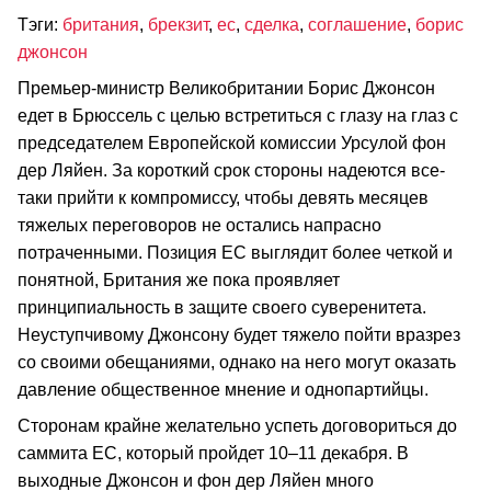
Тэги:
британия
,
брекзит
,
ес
,
сделка
,
соглашение
,
борис
джонсон
Премьер-министр Великобритании Борис Джонсон
едет в Брюссель с целью встретиться с глазу на глаз с
председателем Европейской комиссии Урсулой фон
дер Ляйен. За короткий срок стороны надеются все-
таки прийти к компромиссу, чтобы девять месяцев
тяжелых переговоров не остались напрасно
потраченными. Позиция ЕС выглядит более четкой и
понятной, Британия же пока проявляет
принципиальность в защите своего суверенитета.
Неуступчивому Джонсону будет тяжело пойти вразрез
со своими обещаниями, однако на него могут оказать
давление общественное мнение и однопартийцы.
Сторонам крайне желательно успеть договориться до
саммита ЕС, который пройдет 10–11 декабря. В
выходные Джонсон и фон дер Ляйен много