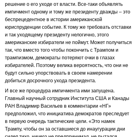
решение о его уходе от власти. Все-таки объявлять
импичмент одному и тому же президенту дважды – это
беспрецедентное в истории американской
юриспруденции событие. К тому же требовать отставки
и так уходящему президенту нелогично, этого
американские избиратели не поймут. Может получиться
так, что вместо того чтобы покончить с Трампом и
трампизмом, демократы потеряют очки в глазах
избирателей. Поэтому велика вероятность, что они не
будут сильно упорствовать в своем намерении
добиться досрочного ухода президента.
И все же процедура импичмента ими запущена.
Главный научный сотрудник Института США и Канады
РАН Владимир Васильев в комментарии «НГ»
предположил, что инициатива демократов преследует
в первую очередь тактические цели. «Это намек
Трампу, чтобы он за оставшиеся до инаугурации дни
сидел тихо, ничего не предпринимал, не пытался