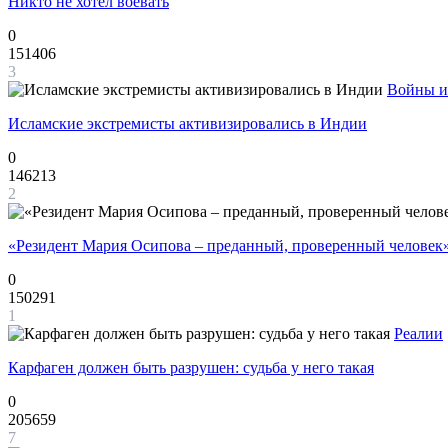
Никто не хотел воевать
0
151406
3
Войны и
Исламские экстремисты активизировались в Индии
0
146213
2
«Резидент Мария Осипова – преданный, проверенный человек
0
150291
1
Реалии
Карфаген должен быть разрушен: судьба у него такая
0
205659
7