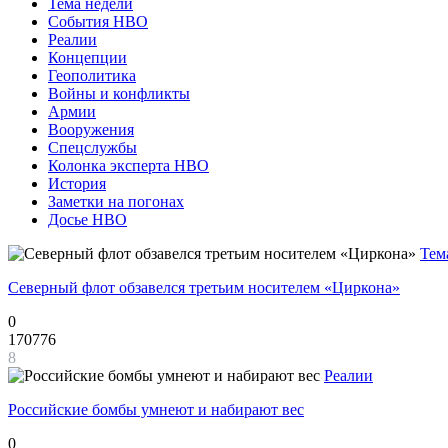
Тема недели
События НВО
Реалии
Концепции
Геополитика
Войны и конфликты
Армии
Вооружения
Спецслужбы
Колонка эксперта НВО
История
Заметки на погонах
Досье НВО
Тем
Северный флот обзавелся третьим носителем «Циркона»
0
170776
8
Реалии
Российские бомбы умнеют и набирают вес
0