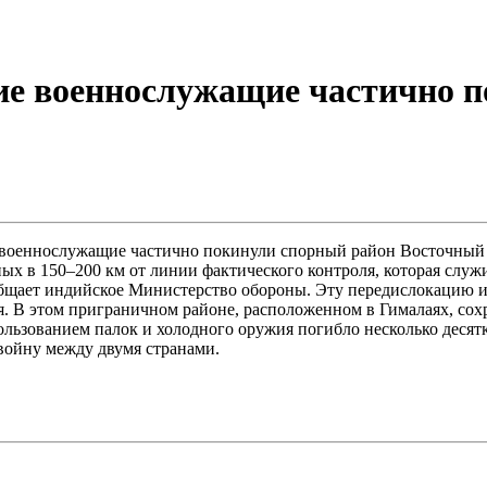
е военнослужащие частично п
военнослужащие частично покинули спорный район Восточный Ла
ных в 150–200 км от линии фактического контроля, которая слу
ообщает индийское Министерство обороны. Эту передислокацию 
я. В этом приграничном районе, расположенном в Гималаях, сох
ользованием палок и холодного оружия погибло несколько десятк
войну между двумя странами.