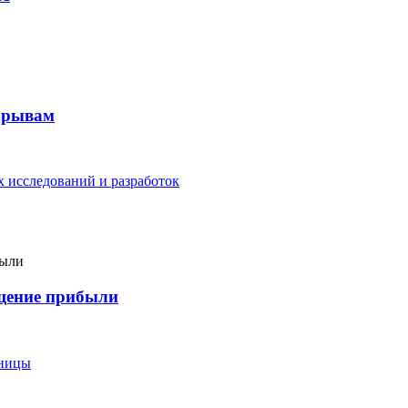
рорывам
 исследований и разработок
ащение прибыли
еницы