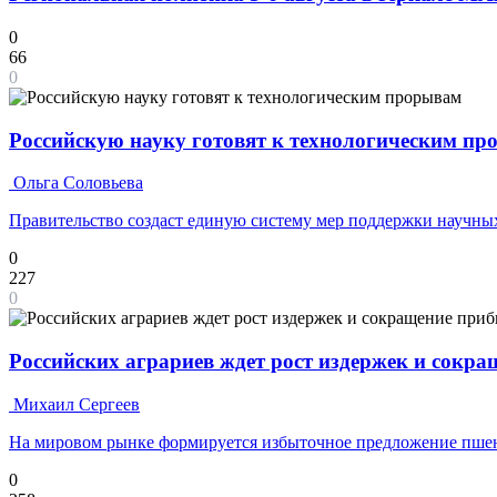
0
66
0
Российскую науку готовят к технологическим п
Ольга Соловьева
Правительство создаст единую систему мер поддержки научных
0
227
0
Российских аграриев ждет рост издержек и сокр
Михаил Сергеев
На мировом рынке формируется избыточное предложение пш
0