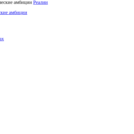
Реалии
ские амбиции
ах