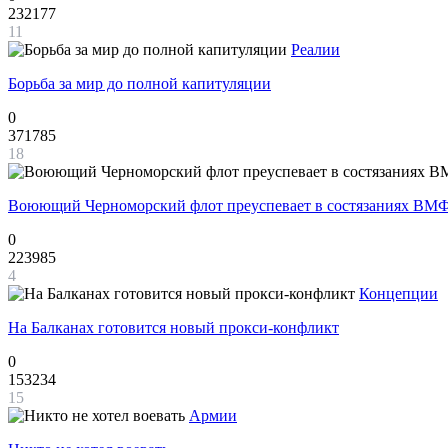
232177
11
Реалии
Борьба за мир до полной капитуляции
0
371785
18
Воюющий Черноморский флот преуспевает в состязаниях ВМФ
0
223985
4
Концепции
На Балканах готовится новый прокси-конфликт
0
153234
15
Армии