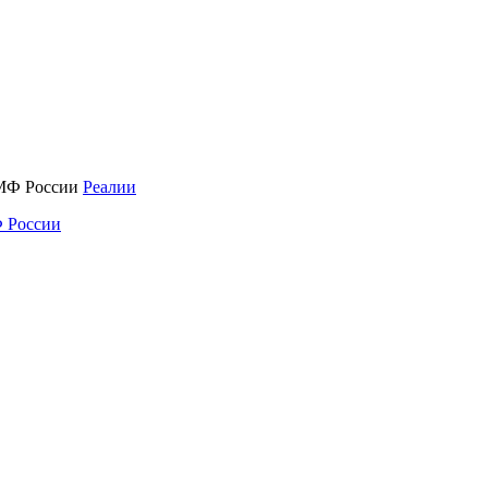
Реалии
 России