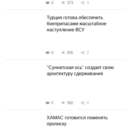
0
373
0
Турция готова обеспечить
боеприпасами масштабное
наступление ВСУ
0
835
0
"Суннитская ось" создает свою
архитектуру сдерживания
0
392
0
ХАМАС готовится поменять
прописку