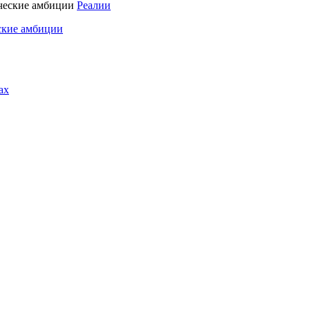
Реалии
ские амбиции
ах