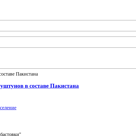
уштунов в составе Пакистана
аселение