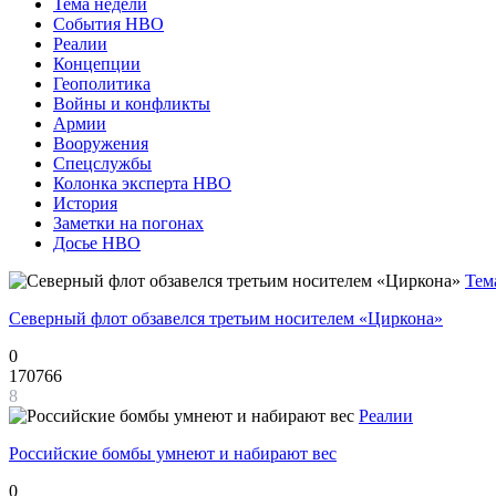
Тема недели
События НВО
Реалии
Концепции
Геополитика
Войны и конфликты
Армии
Вооружения
Спецслужбы
Колонка эксперта НВО
История
Заметки на погонах
Досье НВО
Тем
Северный флот обзавелся третьим носителем «Циркона»
0
170766
8
Реалии
Российские бомбы умнеют и набирают вес
0