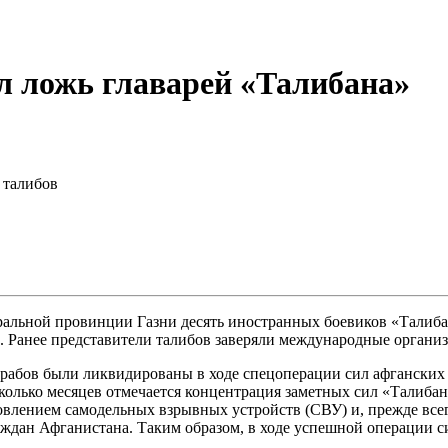
л ложь главарей «Талибана»
 талибов
ральной провинции Газни десять иностранных боевиков «Талиба
а. Ранее представители талибов заверяли международные организ
арабов были ликвидированы в ходе спецоперации сил афганских
колько месяцев отмечается концентрация заметных сил «Талибан
товлением самодельных взрывных устройств (СВУ) и, прежде все
аждан Афганистана. Таким образом, в ходе успешной операции 