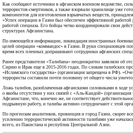
Как сообщают источники в афганском военном ведомстве, сил
террористов-смертников, а также взорвали хранилище уже гото
компонентов для изготовления взрывчатых веществ, принадле
«Успех операции в Газни был обеспечен эффективной работой
работой спецназа. Его бойцы четко координировали свои дейст
структурах Афганистана.
По имеющейся информации, ликвидация иностранных боевиков 
целей операции «коммандос» в Газни. В руки спецназовцев по
время всех пленных допрашивают сотрудники афганских спец
Ранее представители «Талибана» неоднократно заявляли об отс
Сирию и Ирак еще в 2015-2016 годах. По словам талибских пр
«Исламского государства» (организация запрещена в РФ). «О
террористы составили почти половину от общего числа уничт
Ложь талибов, разоблаченная афганскими силовиками в ходе у
о якобы отсутствии у них связей с «Аль-Каидой» (организаци
Афганистане, что, конечно же, не соответствует действительн
подрывную работу, и талибы активно сотрудничают с этой орг
По прогнозам аналитиков, провинция и город Газни, скорее вс
усилению террористической активности талибами уже началась
всего, из Пакистана и республик Центральной Азии.