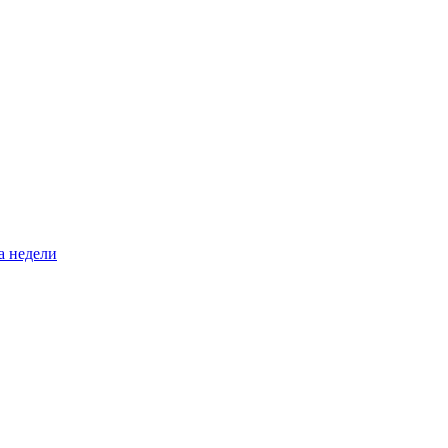
а недели