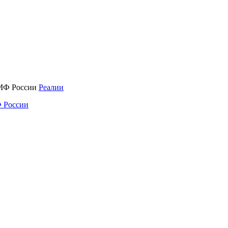
Реалии
 России