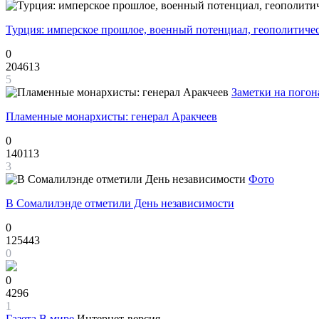
Турция: имперское прошлое, военный потенциал, геополитиче
0
204613
5
Заметки на погон
Пламенные монархисты: генерал Аракчеев
0
140113
3
Фото
В Сомалилэнде отметили День независимости
0
125443
0
0
4296
1
Газета
В мире
Интернет-версия