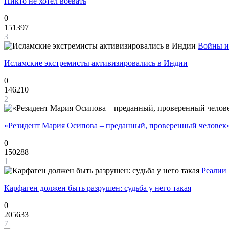
Никто не хотел воевать
0
151397
3
Войны и
Исламские экстремисты активизировались в Индии
0
146210
2
«Резидент Мария Осипова – преданный, проверенный человек
0
150288
1
Реалии
Карфаген должен быть разрушен: судьба у него такая
0
205633
7