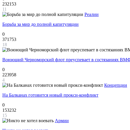
232153
11
Реалии
Борьба за мир до полной капитуляции
0
371753
18
Воюющий Черноморский флот преуспевает в состязаниях ВМФ
0
223958
4
Концепции
На Балканах готовится новый прокси-конфликт
0
153232
15
Армии