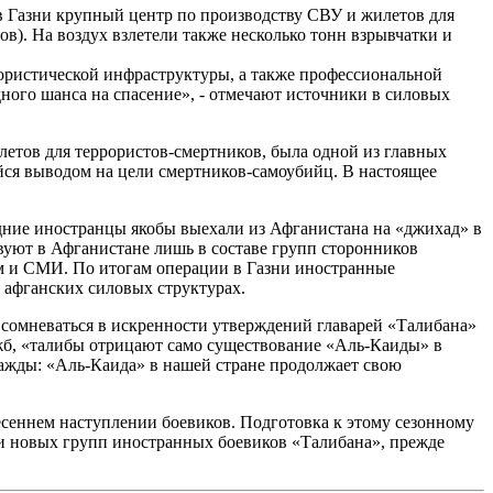
 Газни крупный центр по производству СВУ и жилетов для
в). На воздух взлетели также несколько тонн взрывчатки и
ористической инфраструктуры, а также профессиональной
ного шанса на спасение», - отмечают источники в силовых
етов для террористов-смертников, была одной из главных
ийся выводом на цели смертников-самоубийц. В настоящее
едние иностранцы якобы выехали из Афганистана на «джихад» в
вуют в Афганистане лишь в составе групп сторонников
м и СМИ. По итогам операции в Газни иностранные
 афганских силовых структурах.
 сомневаться в искренности утверждений главарей «Талибана»
ужб, «талибы отрицают само существование «Аль-Каиды» в
дважды: «Аль-Каида» в нашей стране продолжает свою
весеннем наступлении боевиков. Подготовка к этому сезонному
ни новых групп иностранных боевиков «Талибана», прежде