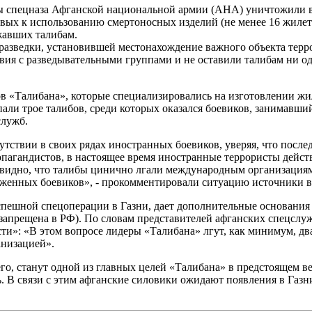
ы спецназа Афганской национальной армии (АНА) уничтожили в
вых к использованию смертоносных изделий (не менее 16 жилето
жавших талибам.
 разведки, установившей местонахождение важного объекта терр
вия с разведывательными группами и не оставили талибам ни од
«Талибана», которые специализировались на изготовлении жил
пали трое талибов, среди которых оказался боевиков, занимавш
служб.
утствии в своих рядах иностранных боевиков, уверяя, что посл
опагандистов, в настоящее время иностранные террористы дейст
чевидно, что талибы цинично лгали международным организация
оженных боевиков», - прокомментировали ситуацию источники в
спешной спецоперации в Газни, дает дополнительные основания
я запрещена в РФ). По словам представителей афганских спецсл
ости»: «В этом вопросе лидеры «Талибана» лгут, как минимум, 
анизацией».
его, станут одной из главных целей «Талибана» в предстоящем 
. В связи с этим афганские силовики ожидают появления в Газ