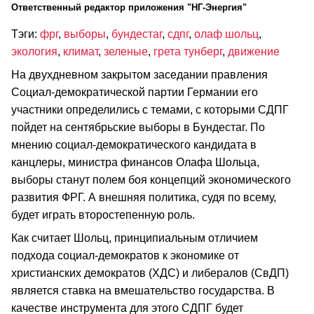
Ответственный редактор приложения "НГ-Энергия"
Тэги:
фрг
,
выборы
,
бундестаг
,
сдпг
,
олаф шольц
,
экология
,
климат
,
зеленые
,
грета тунберг
,
движение
На двухдневном закрытом заседании правления
Социал-демократической партии Германии его
участники определились с темами, с которыми СДПГ
пойдет на сентябрьские выборы в Бундестаг. По
мнению социал-демократического кандидата в
канцлеры, министра финансов Олафа Шольца,
выборы станут полем боя концепций экономического
развития ФРГ. А внешняя политика, судя по всему,
будет играть второстепенную роль.
Как считает Шольц, принципиальным отличием
подхода социал-демократов к экономике от
христианских демократов (ХДС) и либералов (СвДП)
является ставка на вмешательство государства. В
качестве инструмента для этого СДПГ будет