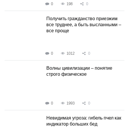
0
198
0
Получить гражданство приезжим
все труднее, а быть высланными –
все проще
0
1012
0
Волны цивилизации – понятие
строго физическое
0
1993
0
Невидимая угроза: гибель пчел как
индикатор больших бед