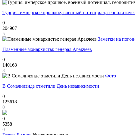
Турция: имперское прошлое, военный потенциал, геополитиче
0
204907
5
Заметки на погон
Пламенные монархисты: генерал Аракчеев
0
140168
3
Фото
В Сомалилэнде отметили День независимости
0
125618
0
0
5358
0
Газета
В мире
Интернет-версия