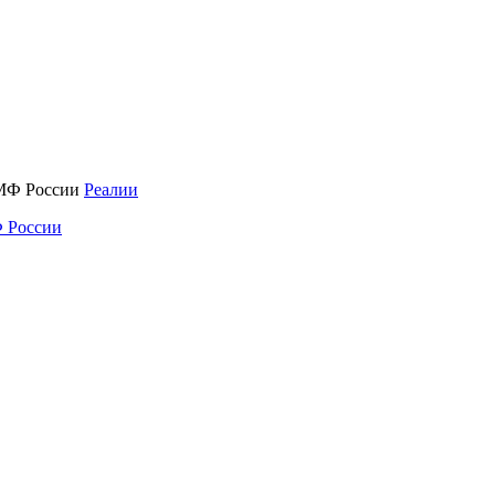
Реалии
 России