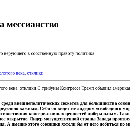
а мессианство
ято верующего в собственную правоту политика
олотого века
,
отклики
С трибуны Конгресса Трамп объявил американ
о среди внешнеполитических сюжетов для большинства союз
предельно важным. Себя он видит не лидером «свободного ми
ротивостояния консервативных ценностей либеральным. Тако
ное открытие. Лидер могущественной страны Запада произвел
ия. А именно этого союзники хотели бы от него добиться по 