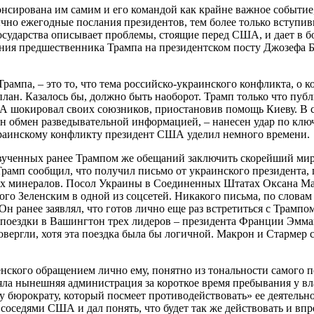
онсирована им самим и его командой как крайне важное событие
чно ежегодные послания президентов, тем более только вступив
государства описывает проблемы, стоящие перед США, и дает в 
ия предшественника Трампа на президентском посту Джозефа Бай
рампа, – это то, что тема российско-украинского конфликта, о к
 план. Казалось бы, должно быть наоборот. Трамп только что п
А шокировал своих союзников, приостановив помощь Киеву. В ср
 обмен разведывательной информацией, – нанесен удар по ключ
украинскому конфликту президент США уделил немного времени.
вученных ранее Трампом же обещаний заключить скорейший мир 
. Трамп сообщил, что получил письмо от украинского президента
их минералов. Посол Украины в Соединенных Штатах Оксана Мар
ого Зеленским в одной из соцсетей. Никакого письма, по слова
 Он ранее заявлял, что готов лично еще раз встретиться с Трам
ой поездки в Вашингтон трех лидеров – президента Франции Эм
овергли, хотя эта поездка была бы логичной. Макрон и Стармер
ского обращением лично ему, понятно из тональности самого п
яла нынешняя администрация за короткое время пребывания у в
юрократу, который посмеет противодействовать» ее деятельност
оседями США и дал понять, что будет так же действовать и впре