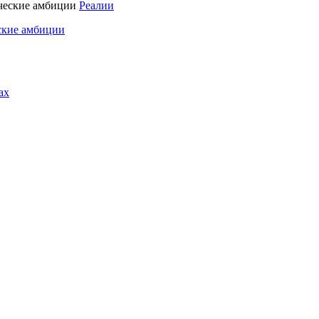
Реалии
ские амбиции
ах