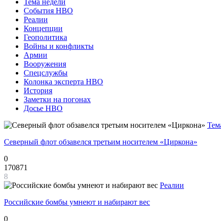
Тема недели
События НВО
Реалии
Концепции
Геополитика
Войны и конфликты
Армии
Вооружения
Спецслужбы
Колонка эксперта НВО
История
Заметки на погонах
Досье НВО
Тем
Северный флот обзавелся третьим носителем «Циркона»
0
170871
8
Реалии
Российские бомбы умнеют и набирают вес
0