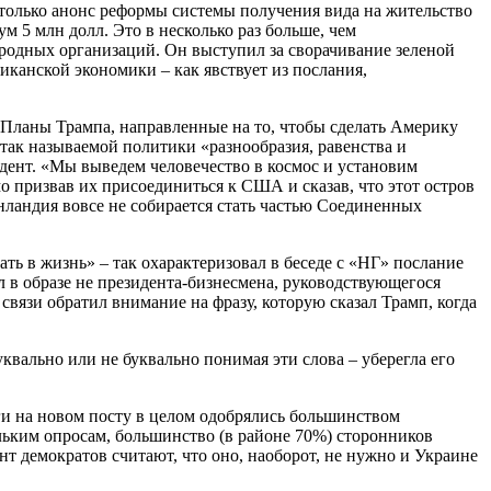
 только анонс реформы системы получения вида на жительство
 5 млн долл. Это в несколько раз больше, чем
ародных организаций. Он выступил за сворачивание зеленой
иканской экономики – как явствует из послания,
. Планы Трампа, направленные на то, чтобы сделать Америку
ак называемой политики «разнообразия, равенства и
идент. «Мы выведем человечество в космос и установим
мо призвав их присоединиться к США и сказав, что этот остров
нландия вовсе не собирается стать частью Соединенных
ь в жизнь» – так охарактеризовал в беседе с «НГ» послание
в образе не президента-бизнесмена, руководствующегося
 связи обратил внимание на фразу, которую сказал Трамп, когда
буквально или не буквально понимая эти слова – уберегла его
ги на новом посту в целом одобрялись большинством
ольким опросам, большинство (в районе 70%) сторонников
т демократов считают, что оно, наоборот, не нужно и Украине