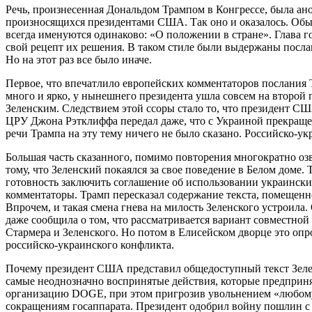
Речь, произнесенная Дональдом Трампом в Конгрессе, была ан
произносящихся президентами США. Так оно и оказалось. Обы
всегда именуются одинаково: «О положении в стране». Глава 
свой рецепт их решения. В таком стиле были выдержаны послан
Но на этот раз все было иначе.
Первое, что впечатлило европейских комментаторов послания Т
много и ярко, у нынешнего президента ушла совсем на второй
Зеленским. Следствием этой ссоры стало то, что президент СШ
ЦРУ Джона Рэтклиффа передал даже, что с Украиной прекращен
речи Трампа на эту тему ничего не было сказано. Российско-
Большая часть сказанного, помимо повторения многократно оз
тому, что Зеленский покаялся за свое поведение в Белом доме
готовность заключить соглашение об использовании украинск
комментаторы. Трамп пересказал содержание текста, помещенн
Впрочем, и такая смена гнева на милость Зеленского устроила.
даже сообщила о том, что рассматривается вариант совместн
Стармера и Зеленского. Но потом в Елисейском дворце это опр
российско-украинского конфликта.
Почему президент США представил общедоступный текст Зелен
самые неоднозначно воспринятые действия, которые предприн
организацию DOGE, при этом пригрозив увольнением «любому б
сокращениям госаппарата. Президент одобрил войну пошлин с с