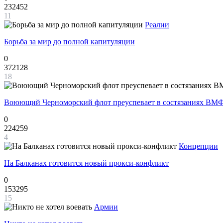
232452
11
Реалии
Борьба за мир до полной капитуляции
0
372128
18
Воюющий Черноморский флот преуспевает в состязаниях ВМФ
0
224259
4
Концепции
На Балканах готовится новый прокси-конфликт
0
153295
15
Армии