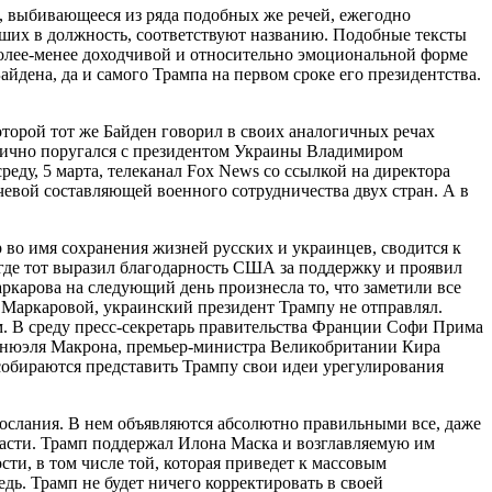
, выбивающееся из ряда подобных же речей, ежегодно
ших в должность, соответствуют названию. Подобные тексты
более-менее доходчивой и относительно эмоциональной форме
дена, да и самого Трампа на первом сроке его президентства.
оторой тот же Байден говорил в своих аналогичных речах
ублично поругался с президентом Украины Владимиром
еду, 5 марта, телеканал Fox News со ссылкой на директора
евой составляющей военного сотрудничества двух стран. А в
во имя сохранения жизней русских и украинцев, сводится к
, где тот выразил благодарность США за поддержку и проявил
карова на следующий день произнесла то, что заметили все
м Маркаровой, украинский президент Трампу не отправлял.
пом. В среду пресс-секретарь правительства Франции Софи Прима
манюэля Макрона, премьер-министра Великобритании Кира
 собираются представить Трампу свои идеи урегулирования
ослания. В нем объявляются абсолютно правильными все, даже
ласти. Трамп поддержал Илона Маска и возглавляемую им
и, в том числе той, которая приведет к массовым
дь. Трамп не будет ничего корректировать в своей