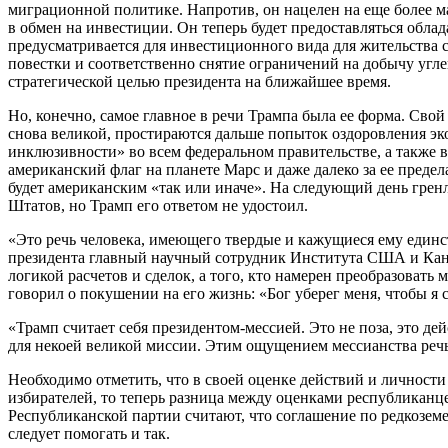
миграционной политике. Напротив, он нацелен на еще более м
в обмен на инвестиции. Он теперь будет предоставляться обл
предусматривается для инвестиционного вида для жительства 
повестки и соответственно снятие ограничений на добычу угле
стратегической целью президента на ближайшее время.
Но, конечно, самое главное в речи Трампа была ее форма. Сво
снова великой, простираются дальше попыток оздоровления эк
инклюзивности» во всем федеральном правительстве, а также 
американский флаг на планете Марс и даже далеко за ее преде
будет американским «так или иначе». На следующий день гренл
Штатов, но Трамп его ответом не удостоил.
«Это речь человека, имеющего твердые и кажущиеся ему единс
президента главный научный сотрудник Института США и Кана
логикой расчетов и сделок, а того, кто намерен преобразовать
говорил о покушении на его жизнь: «Бог уберег меня, чтобы я
«Трамп считает себя президентом-мессией. Это не поза, это дей
для некоей великой миссии. Этим ощущением мессианства речь
Необходимо отметить, что в своей оценке действий и личност
избирателей, то теперь разница между оценками республиканце
Республиканской партии считают, что соглашение по редкозем
следует помогать и так.