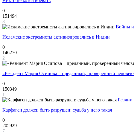
Никто не хотел воевать
0
151494
3
Войны и
Исламские экстремисты активизировались в Индии
0
146270
2
«Резидент Мария Осипова – преданный, проверенный человек
0
150349
1
Реалии
Карфаген должен быть разрушен: судьба у него такая
0
205929
7