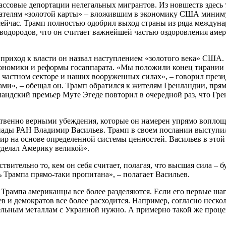
ассовые депортации нелегальных мигрантов. Из новшеств здесь
адателям «золотой карты» – вложившим в экономику США минимум
сейчас. Трамп полностью одобрил выход страны из ряда междун
водородов, что он считает важнейшей частью оздоровления амер
й приход к власти он назвал наступлением «золотого века» США
ономики и реформы госаппарата. «Мы положили конец тирании т
в частном секторе и наших вооруженных силах», – говорил през
лами», – обещал он. Трамп обратился к жителям Гренландии, пря
андский премьер Муте Эгеде повторил в очередной раз, что Гре
твенно верными убеждения, которые он намерен упрямо воплощат
ды РАН Владимир Васильев. Трамп в своем послании выступил 
 мир на основе определенной системы ценностей. Васильев в этой
 сделал Америку великой».
ствительно то, кем он себя считает, полагая, что высшая сила – 
 Трампа прямо-таки пропитана», – полагает Васильев.
и Трампа американцы все более разделяются. Если его первые ша
в и демократов все более расходится. Например, согласно неск
ельным металлам с Украиной нужно. А примерно такой же процен