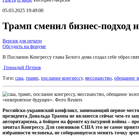
05.03.2025 19:49:00
Трамп сменил бизнес-подход н
Версия для печати
Обсудить на форуме
В Послании Конгрессу глава Белого дома создал себе образ св
Геннадий Петров
Тэги:
сша
,
трамп
,
послание конгрессу
,
мессианство
,
обещание з
«невероятное будущее». Фото Reuters
Российско-украинский конфликт, занимающий первое мест
президента Дональда Трампа не являются сейчас чем-то за
авторитаризма, а бойцом на фронте культурной войны – п
зачитал Конгрессу. Для союзников США это не самое прият
избранности человека, не собирающегося менять точку зрен