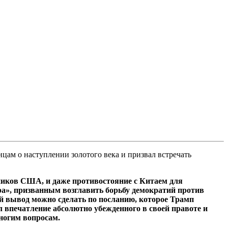
цам о наступлении золотого века и призвал встречать
ников США, и даже противостояние с Китаем для
ра», призванным возглавить борьбу демократий против
й вывод можно сделать по посланию, которое Трамп
 впечатление абсолютно убежденного в своей правоте и
многим вопросам.