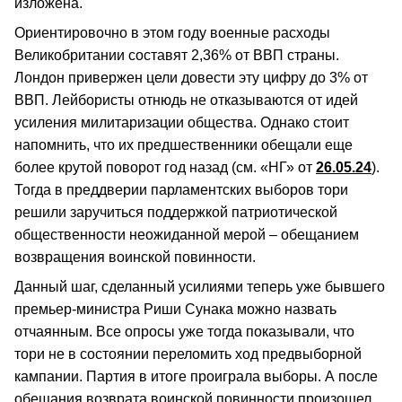
изложена.
Ориентировочно в этом году военные расходы
Великобритании составят 2,36% от ВВП страны.
Лондон привержен цели довести эту цифру до 3% от
ВВП. Лейбористы отнюдь не отказываются от идей
усиления милитаризации общества. Однако стоит
напомнить, что их предшественники обещали еще
более крутой поворот год назад (см. «НГ» от
26.05.24
).
Тогда в преддверии парламентских выборов тори
решили заручиться поддержкой патриотической
общественности неожиданной мерой – обещанием
возвращения воинской повинности.
Данный шаг, сделанный усилиями теперь уже бывшего
премьер-министра Риши Сунака можно назвать
отчаянным. Все опросы уже тогда показывали, что
тори не в состоянии переломить ход предвыборной
кампании. Партия в итоге проиграла выборы. А после
обещания возврата воинской повинности произошел