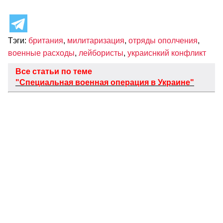
Тэги:
британия
,
милитаризация
,
отряды ополчения
,
военные расходы
,
лейбористы
,
украиснкий конфликт
Все статьи по теме
"Специальная военная операция в Украине"