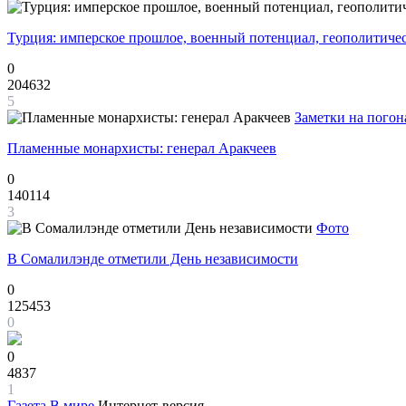
Турция: имперское прошлое, военный потенциал, геополитиче
0
204632
5
Заметки на погон
Пламенные монархисты: генерал Аракчеев
0
140114
3
Фото
В Сомалилэнде отметили День независимости
0
125453
0
0
4837
1
Газета
В мире
Интернет-версия