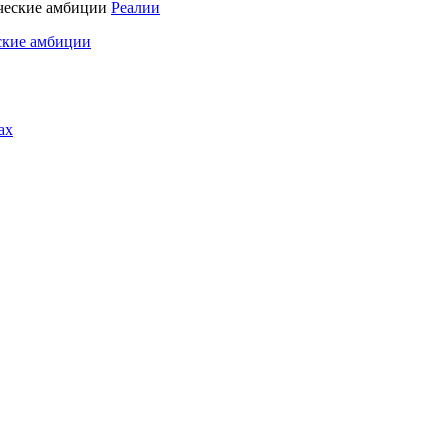
Реалии
ские амбиции
ах