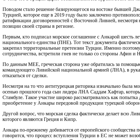
Поводом стало решение базирующегося на востоке бывшей Джа
Турцией, которое еще в 2019 году было заключено противопол
ратификации договоренностей с Восточной Ливией, несмотря н
позиции своей страны в регионе.
Первым, кто подписал морское соглашение с Анкарой шесть ле
национального единства (ПНЕ). Тот текст документа фактиче
закрепил территориальные претензии Турции. Именно поэтому
сотрудничества, встретили гнев не только со стороны Афин и 
По данным MEE, греческая сторона уже обратилась за помощью
командующего Ливийской национальной армией (ЛНА), в руках
отказаться от сделки.
Несмотря на то что антитурецкая риторика изначально была 
осенью прошлого года сын лидера ЛНА Саддам Хафтар, котор
Стамбуле. Такое участие широко рассматривалось как попытк
приобретение у Анкары передовой продукции турецкой обор
Другой вопрос, что морская сделка фактически делает всю Ли
которого являются Греция и Кипр.
Анкара по-прежнему добивается от европейского сообщества п
говорится, что процесс вступления Турции в ЕС не может во