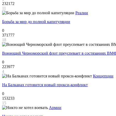
232172
11
Реалии
Борьба за мир до полной капитуляции
0
371777
18
Воюющий Черноморский флот преуспевает в состязаниях ВМФ
0
223977
4
Концепции
На Балканах готовится новый прокси-конфликт
0
153233
15
Армии