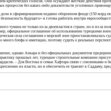
ием критических голосов. Они осуждают жесткие действия прот
 процессов без каких-либо доказательств уголовных правонару
я доли в сформированном недавно оборонном фонде (150 млрд ев
ь безопасность будущего» и готова работать внутри евросообще
го тумана не только из-за двоевластия в стране, но и из-за по
ер, официальное соглашение об использовании турецкими военн
ическая сила соглашения о морской зоне приостанавливалась с
 много блефа и имитации, поэтому судить о реальных перспект
ашение, однако Анкара и без официальных документов предприни
практику прошлых лет, турецкие строительные компании присутс
Мардасов. – Для Востока и семьи Хафтара связи с союзниками 
креплению их власти, но и обеспечить ее транзит к Саддаму, пр