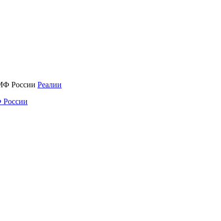
Реалии
 России