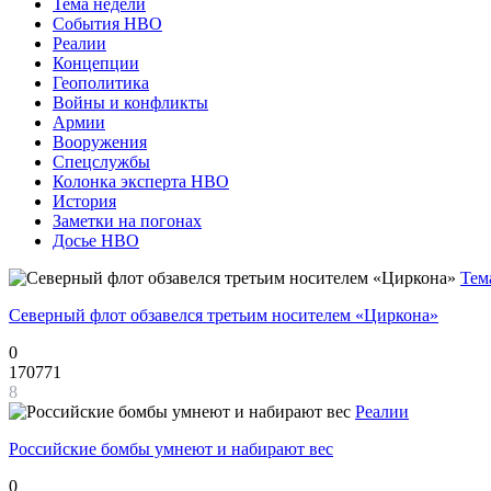
Тема недели
События НВО
Реалии
Концепции
Геополитика
Войны и конфликты
Армии
Вооружения
Спецслужбы
Колонка эксперта НВО
История
Заметки на погонах
Досье НВО
Тем
Северный флот обзавелся третьим носителем «Циркона»
0
170771
8
Реалии
Российские бомбы умнеют и набирают вес
0