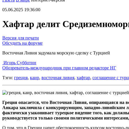
05.06.2025 19:36:00
Хафтар делит Средиземномор
Версия для печати
Обсудить на форуме
Восточная Ливия задумала морскую сделку с Турцией
Игорь Субботин
Обозреватель-международник при главном редакторе НГ
Тэги:
греция
,
каир
,
восточная ливия
,
хафтар
,
соглашение с тур
Греция опасается, что Восточная Ливия, опирающаяся на в
Анкара заключила с конкурирующим, западно-ливийским лаг
фактически узаконивает турецкое видение того, как должн
руководствуется только своими политическими интересами,
О том, что в Греции царит обеспокоенность курсом восточно-л