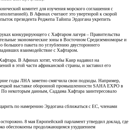
нический комитет для изучения морского соглашения с
иполитанией). В Афинах считают это увертюрой к скорой
опыток президента Реджепа Тайипа Эрдогана укрепить
 руках конкурирующего с Хафтаром лагеря – Правительства
ительные экономические зоны в Восточном Средиземноморье и
о большого пакета по углублению двустороннего
наладивших взаимодействие с Хафтаром.
Хафтара. В Афинах хотят, чтобы Каир надавил на
ий в этой части африканской страны, и заставил его
дние годы ЛНА заметно смягчила свои подходы. Например,
 турецкой выставке оборонной промышленности SAHA EXPO в
. По некоторым данным, Саддама Хафтара заинтересовало
ударить по намерению Эрдогана сближаться с ЕС, членами
осторожно. 8 мая Европейский парламент утвердил доклад, где
убоко обеспокоены продолжающимся ухудшением