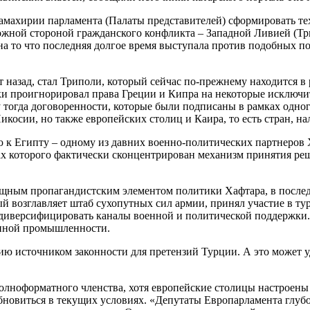
махирии парламента (Палаты представителей) сформировать тех
ожной стороной гражданского конфликта – Западной Ливией (Тр
а то что последняя долгое время выступала против подобных п
т назад, стал Триполи, который сейчас по-прежнему находится в
ски проигнорировал права Греции и Кипра на некоторые исключ
 тогда договоренности, которые были подписаны в рамках одног
Никосии, но также европейских столиц и Каира, то есть стран, 
 к Египту – одному из давних военно-политических партнеров 
 которого фактически сконцентрирован механизм принятия решен
мощным пропагандистским элементом политики Хафтара, в после
ый возглавляет штаб сухопутных сил армии, принял участие в
а диверсифицировать каналы военной и политической поддержки
онной промышленности.
вию источником законности для претензий Турции. А это может 
олноформатного членства, хотя европейские столицы настроены 
зобновиться в текущих условиях. «Депутаты Европарламента гл