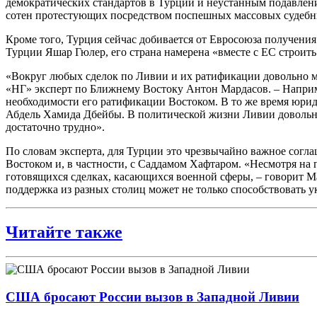
демократических стандартов в Турции и неустанным подавлен
сотен протестующих посредством поспешных массовых судебных
Кроме того, Турция сейчас добивается от Евросоюза получени
Турции Яшар Гюлер, его страна намерена «вместе с ЕС строит
«Вокруг любых сделок по Ливии и их ратификации довольно мно
«НГ» эксперт по Ближнему Востоку Антон Мардасов. – Наприм
необходимости его ратификации Востоком. В то же время юрид
Абдель Хамида Дбейбы. В политической жизни Ливии довольно
достаточно трудно».
По словам эксперта, для Турции это чрезвычайно важное согл
Востоком и, в частности, с Саддамом Хафтаром. «Несмотря на 
готовящихся сделках, касающихся военной сферы, – говорит 
поддержка из разных столиц может не только способствовать у
Читайте также
США бросают России вызов в Западной Ливии