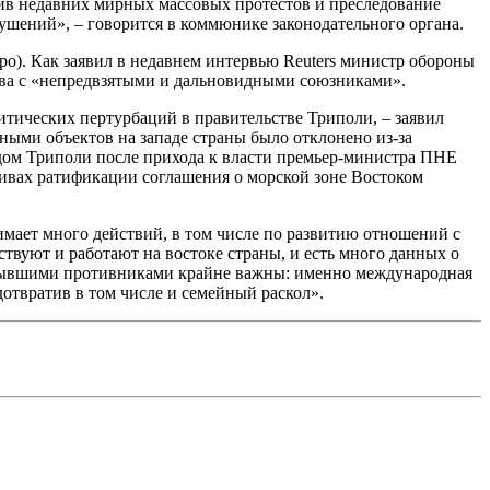
ив недавних мирных массовых протестов и преследование
шений», – говорится в коммюнике законодательного органа.
ро). Как заявил в недавнем интервью Reuters министр обороны
ства с «непредвзятыми и дальновидными союзниками».
литических пертурбаций в правительстве Триполи, – заявил
ыми объектов на западе страны было отклонено из-за
удом Триполи после прихода к власти премьер-министра ПНЕ
ивах ратификации соглашения о морской зоне Востоком
мает много действий, в том числе по развитию отношений с
твуют и работают на востоке страны, и есть много данных о
и бывшими противниками крайне важны: именно международная
едотвратив в том числе и семейный раскол».