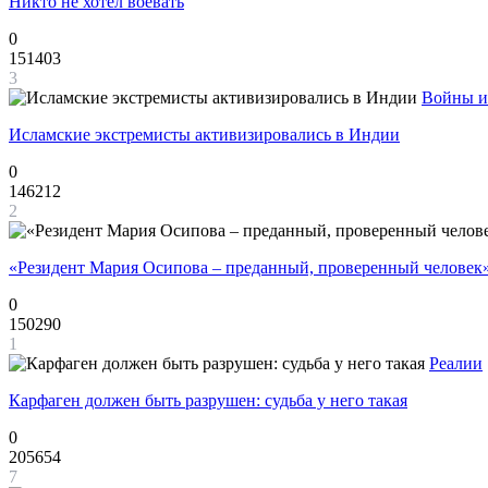
Никто не хотел воевать
0
151403
3
Войны и
Исламские экстремисты активизировались в Индии
0
146212
2
«Резидент Мария Осипова – преданный, проверенный человек
0
150290
1
Реалии
Карфаген должен быть разрушен: судьба у него такая
0
205654
7