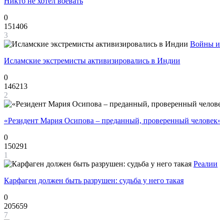
Никто не хотел воевать
0
151406
3
Войны и
Исламские экстремисты активизировались в Индии
0
146213
2
«Резидент Мария Осипова – преданный, проверенный человек
0
150291
1
Реалии
Карфаген должен быть разрушен: судьба у него такая
0
205659
7