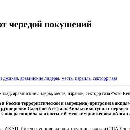
т чередой покушений
й джихад
,
аравийские лидеры
,
месть
,
израиль
,
секторр газа
Фото Reu
 в России террористической и запрещена) пригрозила акция
ь группировки Саад бин Атеф аль-Авлаки выступил с первым 
низация расширила контакты с йеменским движением «Ансар 
мы АКАП. Лидер группировки критикует президента США Дональ