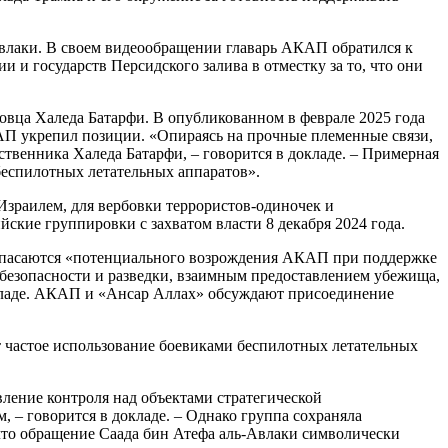
-Авлаки. В своем видеообращении главарь АКАП обратился к
и государств Персидского залива в отместку за то, что они
овца Халеда Батарфи. В опубликованном в феврале 2025 года
АП укрепил позиции. «Опираясь на прочные племенные связи,
твенника Халеда Батарфи, – говорится в докладе. – Примерная
беспилотных летательных аппаратов».
зраилем, для вербовки террористов-одиночек и
ские группировки с захватом власти 8 декабря 2024 года.
е опасаются «потенциального возрождения АКАП при поддержке
 безопасности и разведки, взаимным предоставлением убежища,
окладе. АКАП и «Ансар Аллах» обсуждают присоединение
т частое использование боевиками беспилотных летательных
ление контроля над объектами стратегической
– говорится в докладе. – Однако группа сохраняла
что обращение Саада бин Атефа аль-Авлаки символически