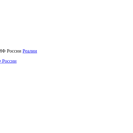
Реалии
 России