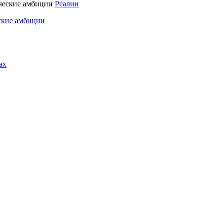
Реалии
ские амбиции
ах