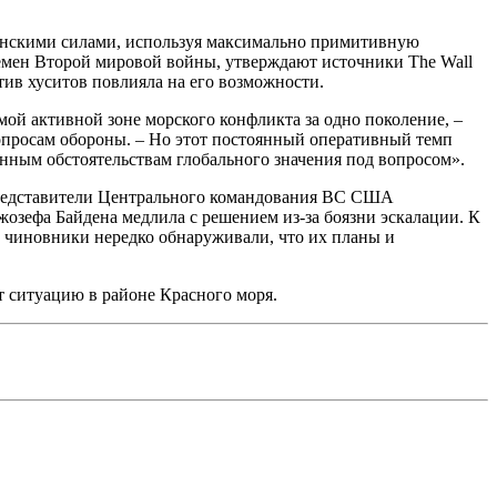
канскими силами, используя максимально примитивную
емен Второй мировой войны, утверждают источники The Wall
тив хуситов повлияла на его возможности.
й активной зоне морского конфликта за одно поколение, –
опросам обороны. – Но этот постоянный оперативный темп
енным обстоятельствам глобального значения под вопросом».
, представители Центрального командования ВС США
озефа Байдена медлила с решением из-за боязни эскалации. К
е чиновники нередко обнаруживали, что их планы и
т ситуацию в районе Красного моря.