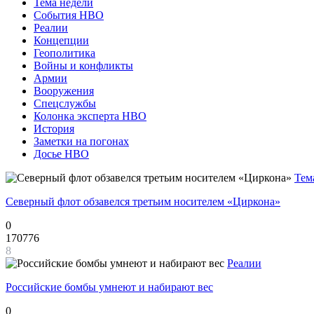
Тема недели
События НВО
Реалии
Концепции
Геополитика
Войны и конфликты
Армии
Вооружения
Спецслужбы
Колонка эксперта НВО
История
Заметки на погонах
Досье НВО
Тем
Северный флот обзавелся третьим носителем «Циркона»
0
170776
8
Реалии
Российские бомбы умнеют и набирают вес
0