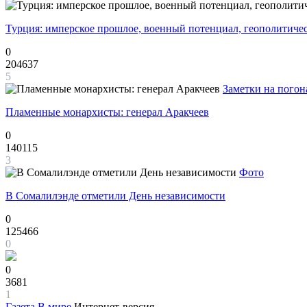
Турция: имперское прошлое, военный потенциал, геополитиче
0
204637
5
Заметки на погон
Пламенные монархисты: генерал Аракчеев
0
140115
3
Фото
В Сомалилэнде отметили День независимости
0
125466
0
0
3681
1
Газета
В мире
Интернет-версия