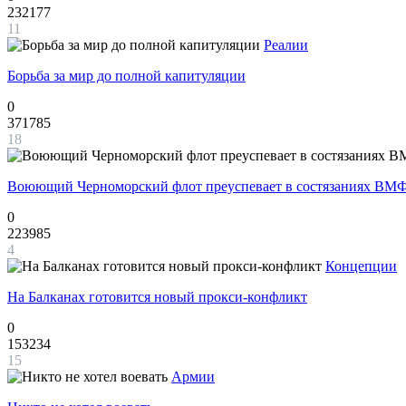
232177
11
Реалии
Борьба за мир до полной капитуляции
0
371785
18
Воюющий Черноморский флот преуспевает в состязаниях ВМФ
0
223985
4
Концепции
На Балканах готовится новый прокси-конфликт
0
153234
15
Армии