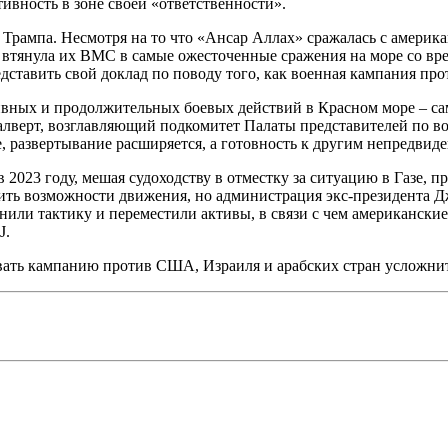
тивность в зоне своей «ответственности».
Трампа. Несмотря на то что «Ансар Аллах» сражалась с амери
 втянула их ВМС в самые ожесточенные сражения на море со вр
дставить свой доклад по поводу того, как военная кампания про
ных и продолжительных боевых действий в Красном море – само
алверт, возглавляющий подкомитет Палаты представителей по в
, развертывание расширяется, а готовность к другим непредвид
 в 2023 году, мешая судоходству в отместку за ситуацию в Газе
ить возможности движения, но администрация экс-президента Дж
нили тактику и переместили активы, в связи с чем американски
J.
вать кампанию против США, Израиля и арабских стран усложни