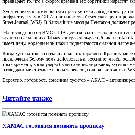
предваряет то, что в скором времени его соратники нарастят ак
Хуситы оказались непростым противником для администрации 
инфраструктуру, в США признают, что йеменская группировка
Street Journal (WSJ). В ближайшие месяцы Пентагон должен пре
«За последний год ВМС США действовали в условиях интенсив
заявил на слушаниях 14 мая конгрессмен-республиканец Кен К
имеет цену. Корабли и экипажи подвергаются сильной нагрузке
Когда хуситы только начали атаковать корабли в Красном море
предложили Белому дому действовать агрессивно, чтобы ослаб
тому времени, когда удары были санкционированы, хуситы сме
разведданные стремительно устаревали, говорят источники WS
Вероятно, готовность союзника хуситов – АКАП – активизиро
Читайте также
ХАМАС готовится поменять прописку