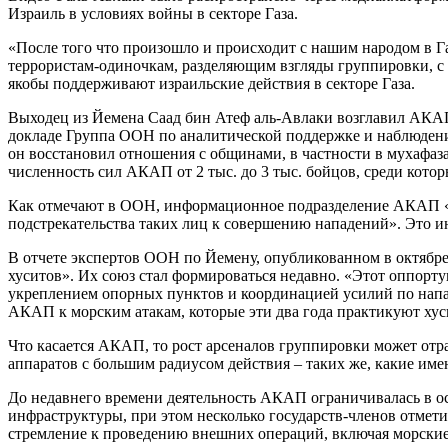
Израиль в условиях войны в секторе Газа.
«После того что произошло и происходит с нашим народом в Г
террористам-одиночкам, разделяющим взгляды группировки, с 
якобы поддерживают израильские действия в секторе Газа.
Выходец из Йемена Саад бин Атеф аль-Авлаки возглавил АКАП 
докладе Группа ООН по аналитической поддержке и наблюдени
он восстановил отношения с общинами, в частности в мухафаза
численность сил АКАП от 2 тыс. до 3 тыс. бойцов, среди кот
Как отмечают в ООН, информационное подразделение АКАП «ис
подстрекательства таких лиц к совершению нападений». Это и
В отчете экспертов ООН по Йемену, опубликованном в октябр
хуситов». Их союз стал формироваться недавно. «Этот оппорт
укреплением опорных пунктов и координацией усилий по нап
АКАП к морским атакам, которые эти два года практикуют хус
Что касается АКАП, то рост арсеналов группировки может от
аппаратов с большим радиусом действия – таких же, какие им
До недавнего времени деятельность АКАП ограничивалась в о
инфраструктуры, при этом несколько государств-членов отмет
стремление к проведению внешних операций, включая морские 