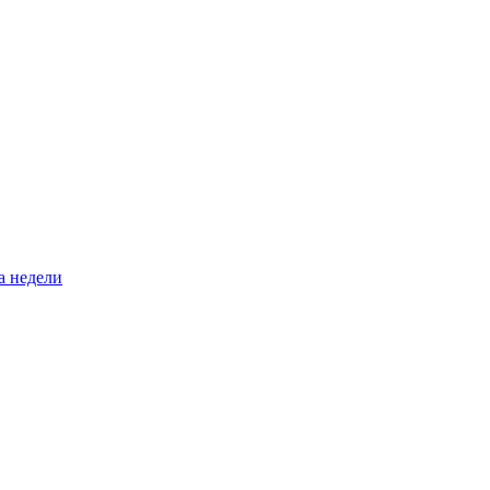
а недели