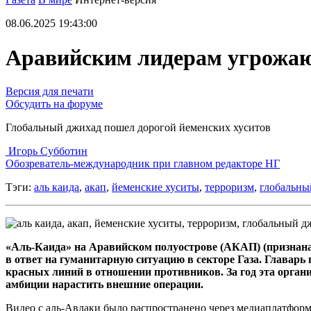
08.06.2025 19:43:00
Аравийским лидерам угрожаю
Версия для печати
Обсудить на форуме
Глобальный джихад пошел дорогой йеменских хуситов
Игорь Субботин
Обозреватель-международник при главном редакторе НГ
Тэги:
аль каида
,
акап
,
йеменские хуситы
,
терроризм
,
глобальны
«Аль-Каида» на Аравийском полуострове (АКАП) (признана
в ответ на гуманитарную ситуацию в секторе Газа. Главар
красных линий в отношении противников. За год эта орга
амбиции нарастить внешние операции.
Видео с аль-Авлаки было распространено через медиаплатфор