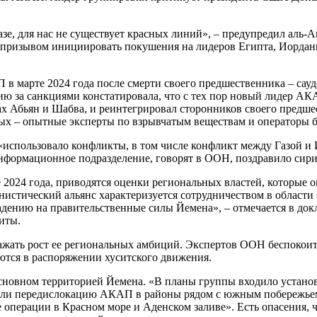
азе, для нас не существует красных линий», – предупредил аль
призывом инициировать покушения на лидеров Египта, Иордании 
в марте 2024 года после смерти своего предшественника – сауд
ю за санкциями констатировала, что с тех пор новый лидер АК
х Абьян и Шабва, и реинтегрировал сторонников своего предшес
орых – опытные эксперты по взрывчатым веществам и операторы 
пользовало конфликты, в том числе конфликт между Газой и И
нформационное подразделение, говорят в ООН, поздравило сирий
е 2024 года, приводятся оценки региональных властей, которы
унистический альянс характеризуется сотрудничеством в области
адению на правительственные силы Йемена», – отмечается в д
иты.
ражать рост ее региональных амбиций. Экспертов ООН беспокои
еются в распоряжении хуситского движения.
сновном территорией Йемена. «В планы группы входило установ
или передислокацию АКАП в районы рядом с южным побережьем, 
операции в Красном море и Аденском заливе». Есть опасения, 