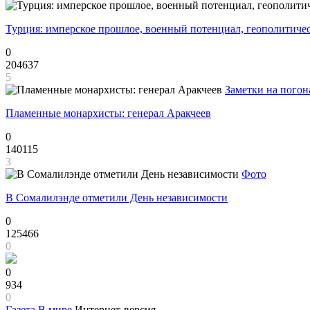
Турция: имперское прошлое, военный потенциал, геополитиче
0
204637
5
Заметки на погон
Пламенные монархисты: генерал Аракчеев
0
140115
3
Фото
В Сомалилэнде отметили День независимости
0
125466
0
0
934
0
Газета
В мире
Интернет-версия