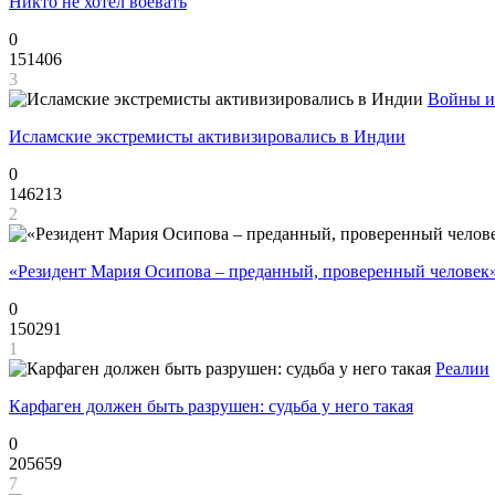
Никто не хотел воевать
0
151406
3
Войны и
Исламские экстремисты активизировались в Индии
0
146213
2
«Резидент Мария Осипова – преданный, проверенный человек
0
150291
1
Реалии
Карфаген должен быть разрушен: судьба у него такая
0
205659
7