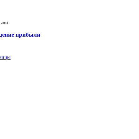
ащение прибыли
еницы