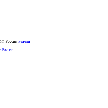
Реалии
 России