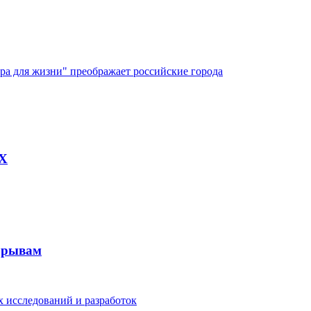
ура для жизни" преображает российские города
AX
рорывам
 исследований и разработок