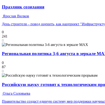
Праздник созидания
Ярослав Вилков
День строителя – повод оценить, как нацпроект "Инфраструкт
0
241
0
Региональная политика 3-6 августа в зеркале M
0
87
0
Российскую науку готовят к технологическим п
Ольга Соловьева
Правительство создаст единую систему мер поддержки научных