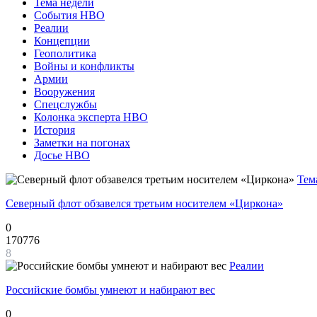
Тема недели
События НВО
Реалии
Концепции
Геополитика
Войны и конфликты
Армии
Вооружения
Спецслужбы
Колонка эксперта НВО
История
Заметки на погонах
Досье НВО
Тем
Северный флот обзавелся третьим носителем «Циркона»
0
170776
8
Реалии
Российские бомбы умнеют и набирают вес
0