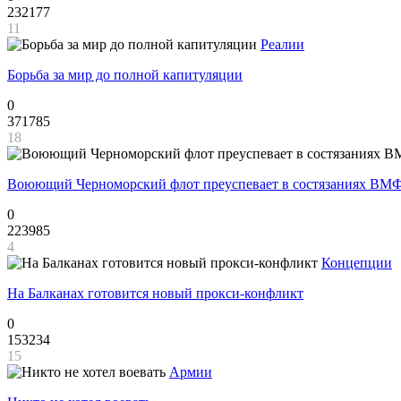
232177
11
Реалии
Борьба за мир до полной капитуляции
0
371785
18
Воюющий Черноморский флот преуспевает в состязаниях ВМФ
0
223985
4
Концепции
На Балканах готовится новый прокси-конфликт
0
153234
15
Армии