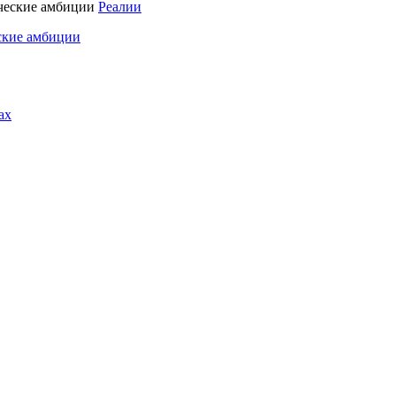
Реалии
ские амбиции
ах