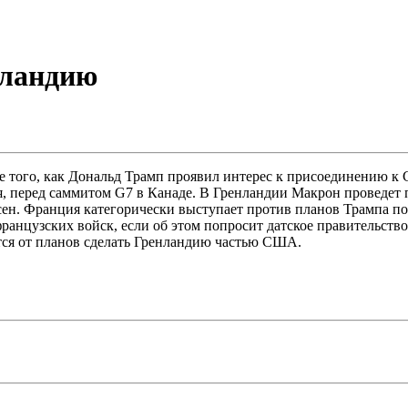
нландию
того, как Дональд Трамп проявил интерес к присоединению к 
 перед саммитом G7 в Канаде. В Гренландии Макрон проведет п
н. Франция категорически выступает против планов Трампа по
нцузских войск, если об этом попросит датское правительство.
тся от планов сделать Гренландию частью США.