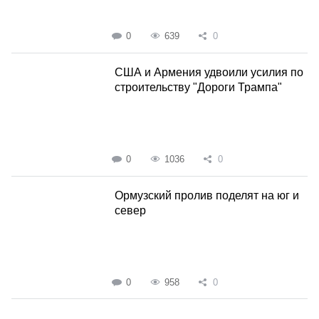
0
639
0
США и Армения удвоили усилия по
строительству "Дороги Трампа"
0
1036
0
Ормузский пролив поделят на юг и
север
0
958
0