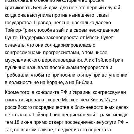
позволявшего себе по некоторым вопросам
критиковать Белый дом, для нее это первый случай,
когда она выступила против нынешнего главы
государства. Правда, неясно, насколько далеко
Тэйлор-Грин способна зайти в своем неожиданном
бунте. Поддержка законопроекта от Мэсси будет
означать, что она солидаризировалась с
конгрессменами-прогрессистами, в том числе
мусульманского вероисповедания. А их Тэйлор-Грин
публично называла пособниками террористов и
требовала, чтобы те приносили клятву при вступлении
в должность не на Коране, а на Библии.
Кроме того, в конфликте РФ и Украины конгрессвумен
симпатизировала скорее Москве, чем Киеву. Идея
российского посредничества в ближневосточных делах
не казалась Тэйлор-Грин неприемлемой. Трамп между
тем 18 июня прямо отверг посреднические услуги РФ –
так, во всяком случае, следует из его пересказа