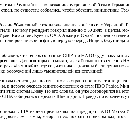
атом «Рамштайн» – по названию американской базы в Германии, г
стран, по существу, собрались, чтобы обсудить инициативы Тра
оссии 50-дневный срок на завершение конфликта с Украиной. Ес
ели. Почему президент говорил именно о 50 днях, в целом, мо
 Ирак, Казахстан, Кувейт, ОАЭ, Алжир и Оман), последователь
купатели российской нефти, в первую очередь Индия, будут под
 объявил, что теперь союзники США по НАТО будут закупать ам
арсеналов. Для некоторых, а может, и для большинства членов Н
стреча «Рамштайн», где ее участников должны были детально оз
акупки вооружений лишь умозрительной конструкцией.
кам встречи, дал понять, что его страна принимает инициатив
ы, в первую очередь зенитно-ракетных систем ПВО Patriot. Ми
яти этих систем Киеву. По его словам, он уже договорился на эт
нее США собирались передать Швейцарии. Правда, по ключевому 
участвовал. США на ней представлял постпред при НАТО Мэтью 
следователем Трампа, который неоднократно подчеркивал, что с