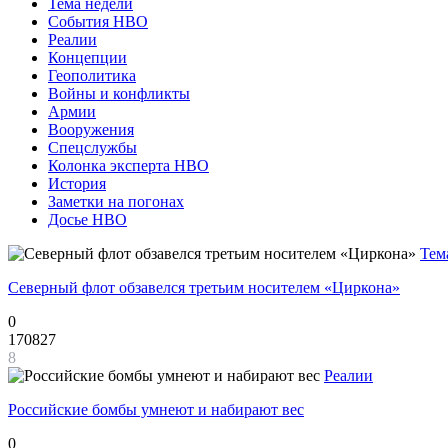
Тема недели
События НВО
Реалии
Концепции
Геополитика
Войны и конфликты
Армии
Вооружения
Спецслужбы
Колонка эксперта НВО
История
Заметки на погонах
Досье НВО
Тем
Северный флот обзавелся третьим носителем «Циркона»
0
170827
8
Реалии
Российские бомбы умнеют и набирают вес
0