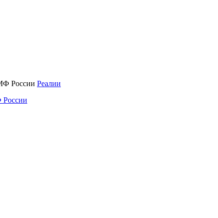
Реалии
 России