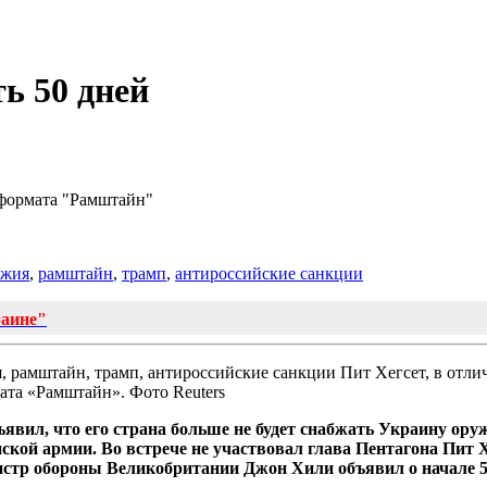
ь 50 дней
 формата "Рамштайн"
ужия
,
рамштайн
,
трамп
,
антироссийские санкции
раине"
Пит Хегсет, в отли
ата «Рамштайн». Фото Reuters
явил, что его страна больше не будет снабжать Украину ор
ой армии. Во встрече не участвовал глава Пентагона Пит Х
нистр обороны Великобритании Джон Хили объявил о начале 