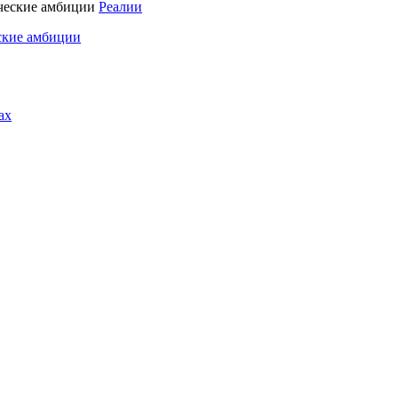
Реалии
ские амбиции
ах