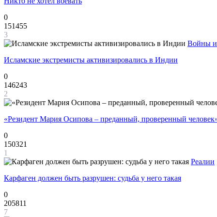
Никто не хотел воевать
0
151455
3
Войны и
Исламские экстремисты активизировались в Индии
0
146243
2
«Резидент Мария Осипова – преданный, проверенный человек
0
150321
1
Реалии
Карфаген должен быть разрушен: судьба у него такая
0
205811
7