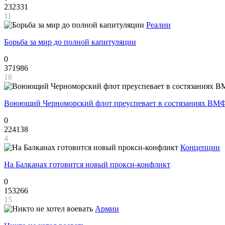
232331
11
Реалии
Борьба за мир до полной капитуляции
0
371986
18
Воюющий Черноморский флот преуспевает в состязаниях ВМФ
0
224138
4
Концепции
На Балканах готовится новый прокси-конфликт
0
153266
15
Армии