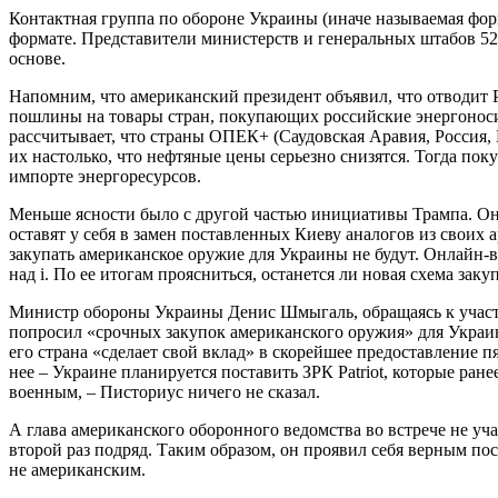
Контактная группа по обороне Украины (иначе называемая форм
формате. Представители министерств и генеральных штабов 52 
основе.
Напомним, что американский президент объявил, что отводит Р
пошлины на товары стран, покупающих российские энергоносит
рассчитывает, что страны ОПЕК+ (Саудовская Аравия, Россия,
их настолько, что нефтяные цены серьезно снизятся. Тогда по
импорте энергоресурсов.
Меньше ясности было с другой частью инициативы Трампа. Он
оставят у себя в замен поставленных Киеву аналогов из своих 
закупать американское оружие для Украины не будут. Онлайн-в
над i. По ее итогам проясниться, останется ли новая схема з
Министр обороны Украины Денис Шмыгаль, обращаясь к участни
попросил «срочных закупок американского оружия» для Украин
его страна «сделает свой вклад» в скорейшее предоставление п
нее – Украине планируется поставить ЗРК Patriot, которые ра
военным, – Писториус ничего не сказал.
А глава американского оборонного ведомства во встрече не 
второй раз подряд. Таким образом, он проявил себя верным по
не американским.