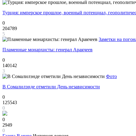
Турция: имперское прошлое, военный потенциал, геополитиче
0
204789
5
Заметки на погон
Пламенные монархисты: генерал Аракчеев
0
140142
3
Фото
В Сомалилэнде отметили День независимости
0
125543
0
0
2949
0
Газета
В мире
Интернет-версия