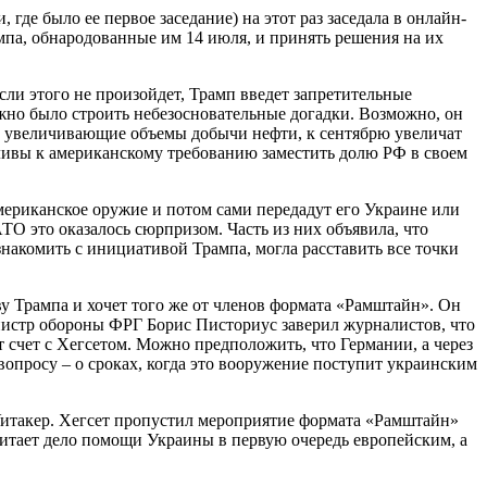
де было ее первое заседание) на этот раз заседала в онлайн-
мпа, обнародованные им 14 июля, и принять решения на их
ли этого не произойдет, Трамп введет запретительные
жно было строить небезосновательные догадки. Возможно, он
но увеличивающие объемы добычи нефти, к сентябрю увеличат
атливы к американскому требованию заместить долю РФ в своем
ериканское оружие и потом сами передадут его Украине или
АТО это оказалось сюрпризом. Часть из них объявила, что
накомить с инициативой Трампа, могла расставить все точки
у Трампа и хочет того же от членов формата «Рамштайн». Он
нистр обороны ФРГ Борис Писториус заверил журналистов, что
от счет с Хегсетом. Можно предположить, что Германии, а через
вопросу – о сроках, когда это вооружение поступит украинским
Уитакер. Хегсет пропустил мероприятие формата «Рамштайн»
читает дело помощи Украины в первую очередь европейским, а