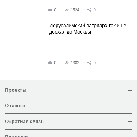
0
1524
0
Иерусалимский патриарх так и не
доехал до Москвы
0
1382
0
Проекты
О газете
Обратная связь