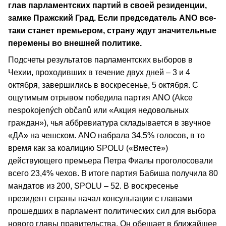
глав парламентских партий в своей резиденции,
замке Пражский Град. Если председатель ANO все-
таки станет премьером, страну ждут значительные
перемены во внешней политике.
Подсчеты результатов парламентских выборов в
Чехии, проходивших в течение двух дней – 3 и 4
октября, завершились в воскресенье, 5 октября. С
ощутимым отрывом победила партия ANO (Akce
nespokojených občanů или «Акция недовольных
граждан»), чья аббревиатура складывается в звучное
«ДА» на чешском. ANO набрала 34,5% голосов, в то
время как за коалицию SPOLU («Вместе»)
действующего премьера Петра Фиалы проголосовали
всего 23,4% чехов. В итоге партия Бабиша получила 80
мандатов из 200, SPOLU – 52. В воскресенье
президент страны начал консультации с главами
прошедших в парламент политических сил для выбора
нового главы правительства. Он обещает в ближайшее