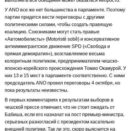
выполнить все обещания может оказаться непросто.
У ANO все же нет большинства в парламенте. Поэтому
партии придется вести переговоры с другими
политическими силами, чтобы создать правящую
коалицию. Союзниками могут стать правые
«Автомобилисты» (Motoristé sobě) и консервативное
антииммигрантское движение SPD («Свобода и
прямая демократия»), возглавляемое весьма
колоритным политиком, предпринимателем чешско-
японско-корейского происхождения Томио Окамурой. У
них 13 и 15 мест в парламенте соответственно. С ними
председатель ANO провел переговоры 4 октября, но
пока результаты неизвестны.
В первых комментариях к результатам выборов в
чешской прессе отмечают, что не стоит ожидать от
Бабиша, если его назначат на пост премьер-министра,
серьезных разногласий с президентом касательно
внешней политики. Так ли это, скоро выяснится на