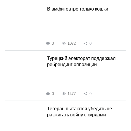
В амфитеатре только кошки
0
1072
0
Турецкий электорат поддержал
ребрендинг оппозиции
0
1477
0
Тегеран пытаются убедить не
разжигать войну с курдами