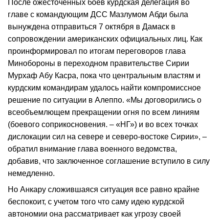
После ожесточенных боев курдская делегация во
главе с командующим ДСС Мазлумом Абди была
вынуждена отправиться 7 октября в Дамаск в
сопровождении американских официальных лиц. Как
проинформировал по итогам переговоров глава
Минобороны в переходном правительстве Сирии
Мурхаф Абу Касра, пока что центральным властям и
курдским командирам удалось найти компромиссное
решение по ситуации в Алеппо. «Мы договорились о
всеобъемлющем прекращении огня по всем линиям
(боевого соприкосновения. – «НГ») и во всех точках
дислокации сил на севере и северо-востоке Сирии», –
обратил внимание глава военного ведомства,
добавив, что заключенное соглашение вступило в силу
немедленно.
Но Анкару сложившаяся ситуация все равно крайне
беспокоит, с учетом того что саму идею курдской
автономии она рассматривает как угрозу своей