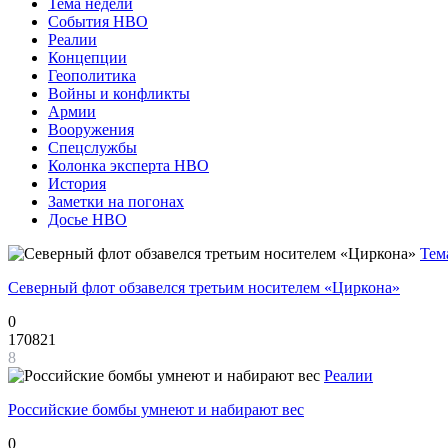
Тема недели
События НВО
Реалии
Концепции
Геополитика
Войны и конфликты
Армии
Вооружения
Спецслужбы
Колонка эксперта НВО
История
Заметки на погонах
Досье НВО
Тем
Северный флот обзавелся третьим носителем «Циркона»
0
170821
8
Реалии
Российские бомбы умнеют и набирают вес
0