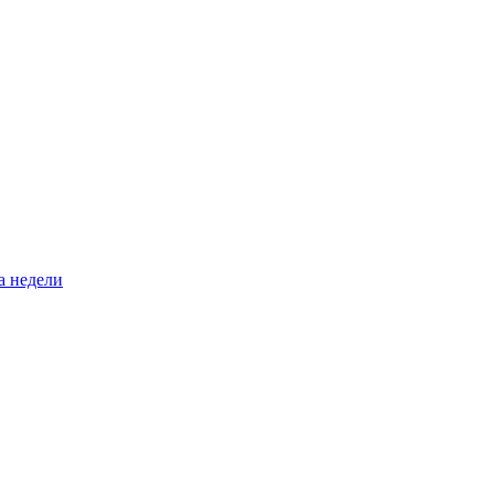
а недели