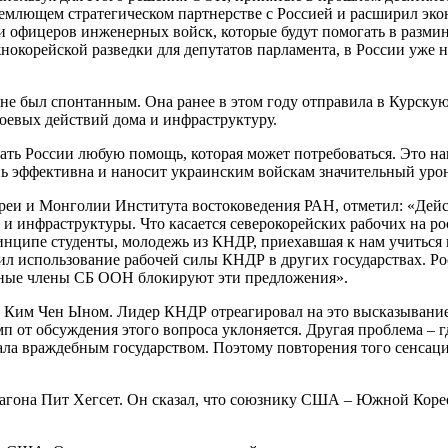
емлющем стратегическом партнерстве с Россией и расширил экон
ат и офицеров инженерных войск, которые будут помогать в раз
окорейской разведки для депутатов парламента, в России уже 
е был спонтанным. Она ранее в этом году отправила в Курскую о
оевых действий дома и инфраструктуру.
ывать России любую помощь, которая может потребоваться. Это н
нь эффективна и наносит украинским войскам значительный уро
реи и Монголии Института востоковедения РАН, отметил: «Дейс
и инфраструктуры. Что касается северокорейских рабочих на ро
инципе студенты, молодежь из КНДР, приехавшая к нам учиться 
ил использование рабочей силы КНДР в других государствах. Ро
нные члены СБ ООН блокируют эти предложения».
с Ким Чен Ыном. Лидер КНДР отреагировал на это высказывание
мп от обсуждения этого вопроса уклоняется. Другая проблема – 
тала враждебным государством. Поэтому повторения того сенсац
гона Пит Хегсет. Он сказал, что союзнику США – Южной Корее 