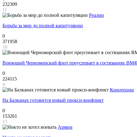
232309
11
Реалии
Борьба за мир до полной капитуляции
0
371958
18
Воюющий Черноморский флот преуспевает в состязаниях ВМФ
0
224115
4
Концепции
На Балканах готовится новый прокси-конфликт
0
153261
15
Армии