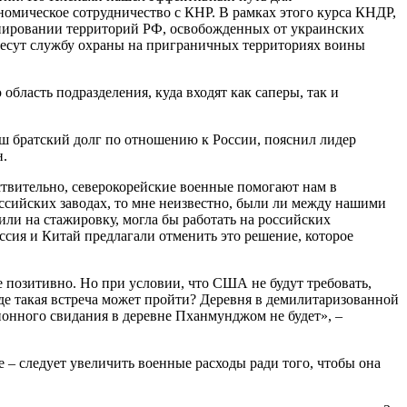
омическое сотрудничество с КНР. В рамках этого курса КНДР,
минировании территорий РФ, освобожденных от украинских
несут службу охраны на приграничных территориях воины
бласть подразделения, куда входят как саперы, так и
аш братский долг по отношению к России, пояснил лидер
н.
твительно, северокорейские военные помогают нам в
ссийских заводах, то мне неизвестно, были ли между нашими
или на стажировку, могла бы работать на российских
ссия и Китай предлагали отменить это решение, которое
 позитивно. Но при условии, что США не будут требовать,
где такая встреча может пройти? Деревня в демилитаризованной
ионного свидания в деревне Пханмунджом не будет», –
– следует увеличить военные расходы ради того, чтобы она