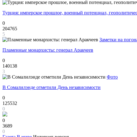
Турция: имперское прошлое, военный потенциал, геополитиче
0
204765
5
Заметки на погон
Пламенные монархисты: генерал Аракчеев
0
140138
3
Фото
В Сомалилэнде отметили День независимости
0
125532
0
0
3689
0
Газета
В мире
Интернет-версия