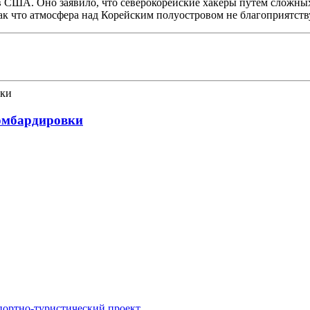
ША. Оно заявило, что северокорейские хакеры путем сложных с
 Так что атмосфера над Корейским полуостровом не благоприятс
бомбардировки
портно-туристический проект