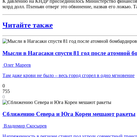
К давлению на КНДР присоединилось Министерство финансов С
млрд долл. Пхеньян отверг это обвинение, назвав его ложью.
Читайте также
Мысли в Нагасаки спустя 81 год после атомной 
Олег Мареев
Там даже крови не было – весь город сгорел в одно мгновение
0
755
0
Сближению Севера и Юга Кореи мешают ракеты
Владимир Скосырев
Напряженность в регионе ставит под угрозу совместный транс