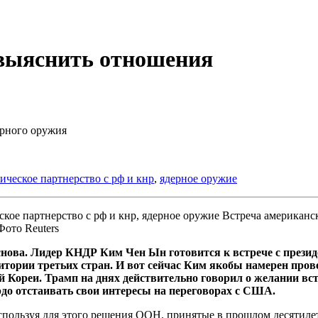
выяснить отношения
ерного оружия
гическое партнерство с рф и кнр
,
ядерное оружие
Встреча американск
Фото Reuters
ся снова. Лидер КНДР Ким Чен Ын готовится к встрече с пре
тории третьих стран. И вот сейчас Ким якобы намерен провес
й Кореи. Трамп на днях действительно говорил о желании в
до отстаивать свои интересы на переговорах с США.
спользуя для этого решения ООН, принятые в прошлом десятиле