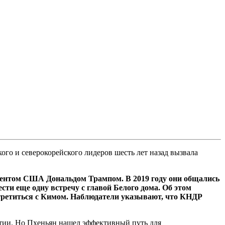
ого и северокорейского лидеров шесть лет назад вызвала
зидентом США Дональдом Трампом. В 2019 году они общались
ти еще одну встречу с главой Белого дома. Об этом
стретиться с Кимом. Наблюдатели указывают, что КНДР
тии. Но Пхеньян нашел эффективный путь для