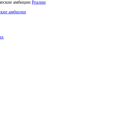
Реалии
ские амбиции
ах