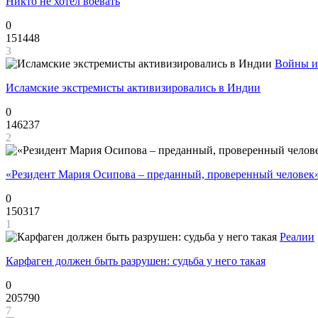
Никто не хотел воевать
0
151448
3
Войны и
Исламские экстремисты активизировались в Индии
0
146237
2
«Резидент Мария Осипова – преданный, проверенный человек
0
150317
1
Реалии
Карфаген должен быть разрушен: судьба у него такая
0
205790
7