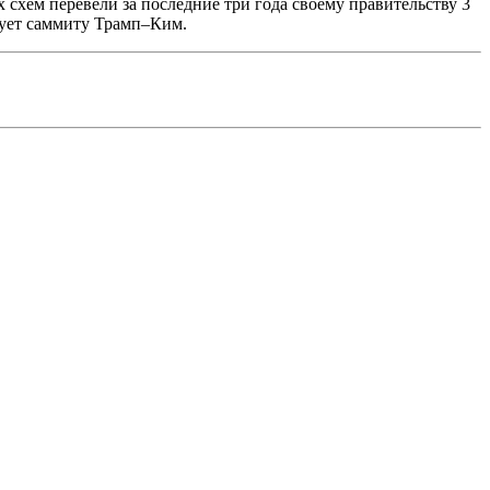
хем перевели за последние три года своему правительству 3
твует саммиту Трамп–Ким.