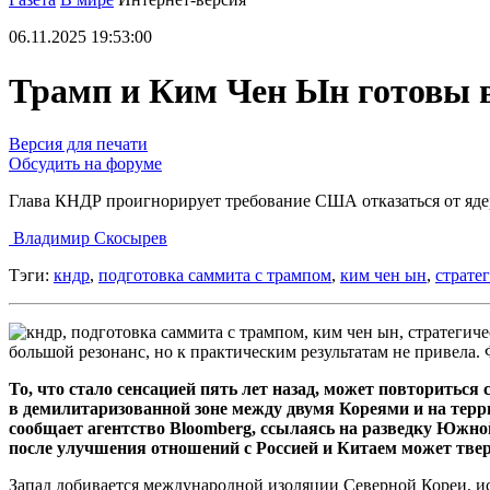
06.11.2025 19:53:00
Трамп и Ким Чен Ын готовы 
Версия для печати
Обсудить на форуме
Глава КНДР проигнорирует требование США отказаться от яд
Владимир Скосырев
Тэги:
кндр
,
подготовка саммита с трампом
,
ким чен ын
,
страте
большой резонанс, но к практическим результатам не привела. 
То, что стало сенсацией пять лет назад, может повторить
в демилитаризованной зоне между двумя Кореями и на терри
сообщает агентство Bloomberg, ссылаясь на разведку Южно
после улучшения отношений с Россией и Китаем может твер
Запад добивается международной изоляции Северной Кореи, и