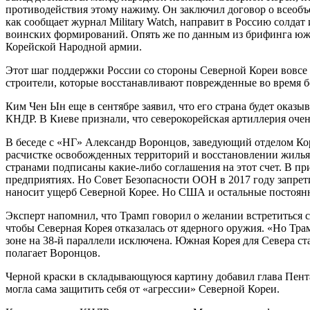
противодействия этому нажиму. Он заключил договор о всеобъ
как сообщает журнал Military Watch, направит в Россию солд
воинских формирований. Опять же по данным из брифинга южн
Корейской Народной армии.
Этот шаг поддержки России со стороны Северной Кореи вовсе н
строители, которые восстанавливают поврежденные во время б
Ким Чен Ын еще в сентябре заявил, что его страна будет оказ
КНДР. В Киеве признали, что северокорейская артиллерия оче
В беседе с «НГ» Александр Воронцов, заведующий отделом Ко
расчистке освобожденных территорий и восстановлении жилья 
странами подписаны какие-либо соглашения на этот счет. В пр
предприятиях. Но Совет Безопасности ООН в 2017 году запрет
наносит ущерб Северной Корее. Но США и остальные постоя
Эксперт напомнил, что Трамп говорил о желании встретиться 
чтобы Северная Корея отказалась от ядерного оружия. «Но Тра
зоне на 38-й параллели исключена. Южная Корея для Севера с
полагает Воронцов.
Черной краски в складывающуюся картину добавил глава Пента
могла сама защитить себя от «агрессии» Северной Кореи.