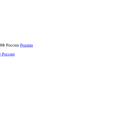
Реалии
 России