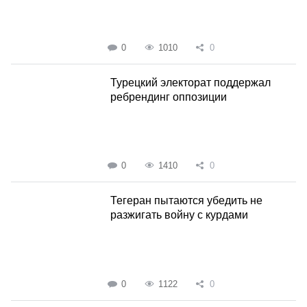
0
1010
0
Турецкий электорат поддержал
ребрендинг оппозиции
0
1410
0
Тегеран пытаются убедить не
разжигать войну с курдами
0
1122
0