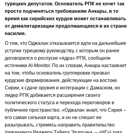
турецких депутатов. Основатель РПК не хочет так
просто подчиняться требованиям Анкары, в то
время как сирийских курдов может останавливать
от демилитаризации продолжающееся в их стране
насилие.
О том, что Оджалан отказывается идти на дальнейшие
уступки турецкому руководству, с которым он ранее
договорился о роспуске «ядра» РПК, сообщили
источники Al-Monitor. По их словам, Анкара настаивает
на том, чтобы основатель группировки призвал
курдские формирования, действующие на востоке
Сирии, к сдаче оружия и интеграции с Дамаском, но
лидер РПК добивается расширения своего
политического статуса и перехода переговоров в
публичное пространство. «Оджалан знает, что Сирия –
его самая сильная карта, и он не спешит ее
разыгрывать, стремясь направить правительство
(президента Реджепа Тайипа Эрдогана. – «НГ») туда,