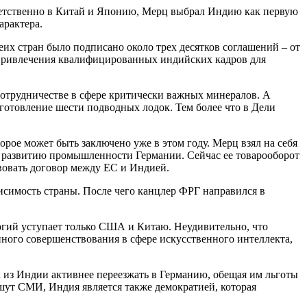
ветственно в Китай и Японию, Мерц выбрал Индию как первую
арактера.
их стран было подписано около трех десятков соглашений – от
 привлечения квалифицированных индийских кадров для
трудничестве в сфере критически важных минералов. А
зготовление шести подводных лодок. Тем более что в Дели
рое может быть заключено уже в этом году. Мерц взял на себя
 развитию промышленности Германии. Сейчас ее товарооборот
твовать договор между ЕС и Индией.
симость страны. После чего канцлер ФРГ направился в
огий уступает только США и Китаю. Неудивительно, что
ого совершенствования в сфере искусственного интеллекта,
из Индии активнее переезжать в Германию, обещая им льготы
ишут СМИ, Индия является также демократией, которая