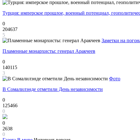
Турция: имперское прошлое, военный потенциал, геополитиче
0
204637
5
Заметки на погон
Пламенные монархисты: генерал Аракчеев
0
140115
3
Фото
В Сомалилэнде отметили День независимости
0
125466
0
0
2638
0
Газета
В мире
Интернет-версия