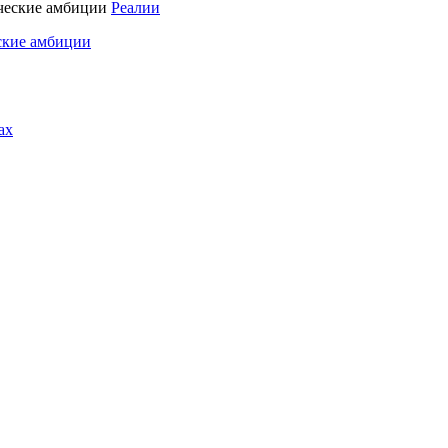
Реалии
ские амбиции
ах