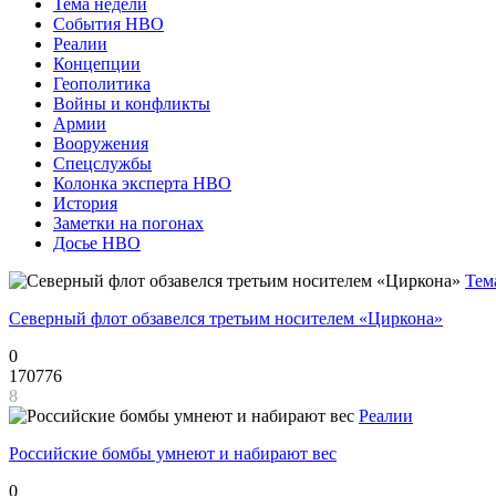
Тема недели
События НВО
Реалии
Концепции
Геополитика
Войны и конфликты
Армии
Вооружения
Спецслужбы
Колонка эксперта НВО
История
Заметки на погонах
Досье НВО
Тем
Северный флот обзавелся третьим носителем «Циркона»
0
170776
8
Реалии
Российские бомбы умнеют и набирают вес
0