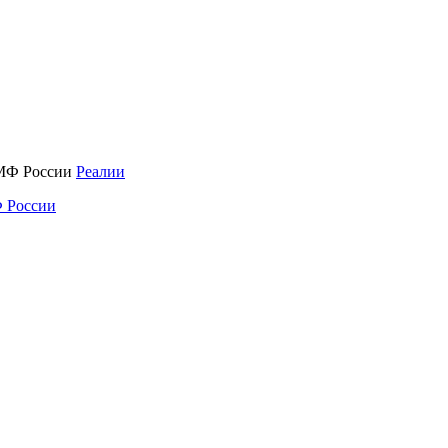
Реалии
 России