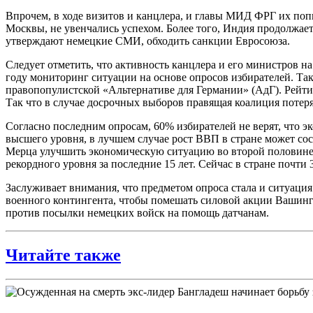
Впрочем, в ходе визитов и канцлера, и главы МИД ФРГ их по
Москвы, не увенчались успехом. Более того, Индия продолжает
утверждают немецкие СМИ, обходить санкции Евросоюза.
Следует отметить, что активность канцлера и его министров н
году мониторинг ситуации на основе опросов избирателей. Т
правопопулистской «Альтернативе для Германии» (АдГ). Рейтин
Так что в случае досрочных выборов правящая коалиция потер
Согласно последним опросам, 60% избирателей не верят, что 
высшего уровня, в лучшем случае рост ВВП в стране может со
Мерца улучшить экономическую ситуацию во второй половине г
рекордного уровня за последние 15 лет. Сейчас в стране почти 
Заслуживает внимания, что предметом опроса стала и ситуация
военного контингента, чтобы помешать силовой акции Вашинг
против посылки немецких войск на помощь датчанам.
Читайте также