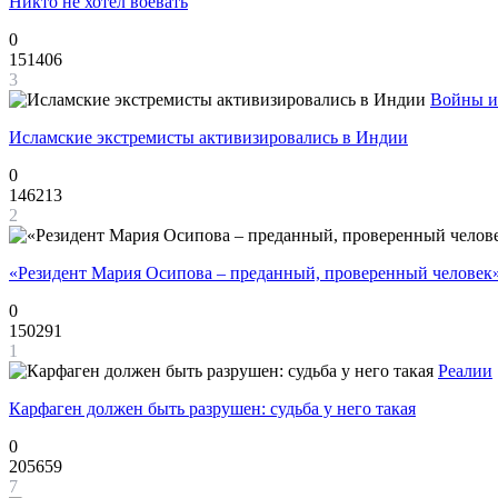
Никто не хотел воевать
0
151406
3
Войны и
Исламские экстремисты активизировались в Индии
0
146213
2
«Резидент Мария Осипова – преданный, проверенный человек
0
150291
1
Реалии
Карфаген должен быть разрушен: судьба у него такая
0
205659
7