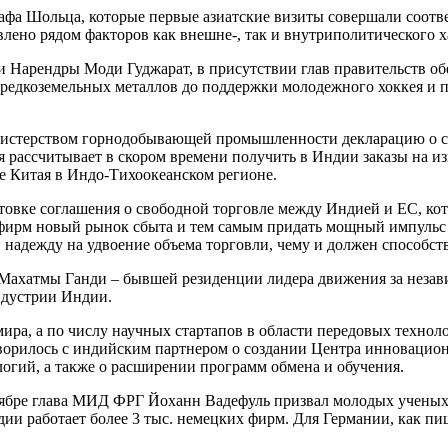
афа Шольца, которые первые азиатские визиты совершали соот
лено рядом факторов как внешне-, так и внутриполитического х
 Нарендры Моди Гуджарат, в присутствии глав правительств обе
 редкоземельных металлов до поддержки молодежного хоккея и
истерством горнодобывающей промышленности декларацию о со
я рассчитывает в скором времени получить в Индии заказы на и
ие Китая в Индо-Тихоокеанском регионе.
товке соглашения о свободной торговле между Индией и ЕС, кото
 фирм новый рынок сбыта и тем самым придать мощный импульс
и надежду на удвоение объема торговли, чему и должен способс
ахатмы Ганди – бывшей резиденции лидера движения за незави
ндустрии Индии.
ира, а по числу научных стартапов в области передовых технол
орилось с индийским партнером о создании Центра инновационн
огий, а также о расширении программ обмена и обучения.
ябре глава МИД ФРГ Йоханн Вадефуль призвал молодых ученых 
дии работает более 3 тыс. немецких фирм. Для Германии, как п