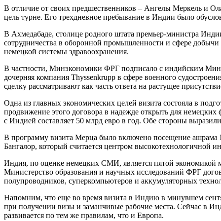
В отличие от своих предшественников – Ангелы Меркель и Ол
цель турне. Его трехдневное пребывание в Индии было обуслов
В Ахмедабаде, столице родного штата премьер-министра Индии
сотрудничества в оборонной промышленности и сфере добычи
немецкой системы здравоохранения.
В частности, Минэкономики ФРГ подписало с индийским Мин
дочерняя компания Thyssenkrupp в сфере военного судостроени
сделку рассматривают как часть ответа на растущее присутств
Одна из главных экономических целей визита состояла в подго
продвижение этого договора в надежде открыть для немецких
с Индией составляет 50 млрд евро в год. Обе стороны выразил
В программу визита Мерца было включено посещение ашрама М
Бангалор, который считается центром высокотехнологичной и
Индия, по оценке немецких СМИ, является пятой экономикой м
Министерство образования и научных исследований ФРГ догов
полупроводников, суперкомпьютеров и аккумуляторных технол
Напомним, что еще во время визита в Индию в минувшем сент
при получении визы и заманчивые рабочие места. Сейчас в Ин
развивается по тем же правилам, что и Европа.