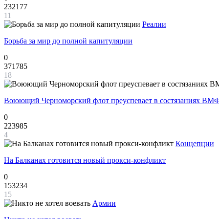
232177
11
Реалии
Борьба за мир до полной капитуляции
0
371785
18
Воюющий Черноморский флот преуспевает в состязаниях ВМФ
0
223985
4
Концепции
На Балканах готовится новый прокси-конфликт
0
153234
15
Армии