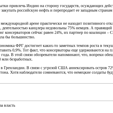
пытки привлечь Индию на сторону государств, осуждающих дейс
 закупать российскую нефть и перепродает ее западным странам 
а международной арене практически не находит позитивного отк
ак, деятельностью канцлера недовольны 75% немцев. А правящ
г консерваторов сейчас равен 24%, их партнер по коалиции – С
яла бы большинство.
экономика ФРГ достигнет каких-то заметных темпов роста в тек
ставить 0,9%. Тот факт, что консерваторы еще удерживаются н
ода. В этой связи обозреватели напоминают, что, вопреки обещ
3 млн безработных.
 в Гренландии. В связи с угрозой США аннексировать остров 72
тона. Хотя наблюдатели сомневаются, что немецкие солдаты бу