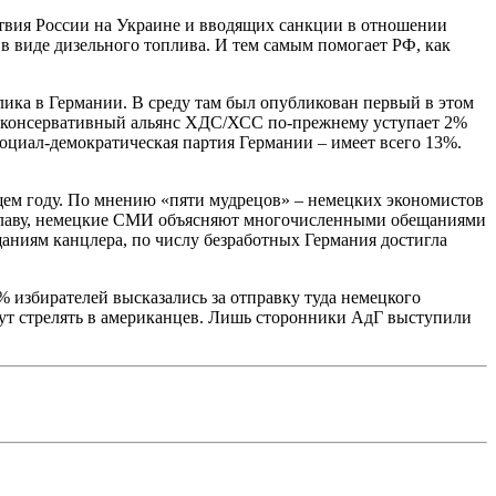
твия России на Украине и вводящих санкции в отношении
в виде дизельного топлива. И тем самым помогает РФ, как
лика в Германии. В среду там был опубликован первый в этом
ий консервативный альянс ХДС/ХСС по-прежнему уступает 2%
оциал-демократическая партия Германии – имеет всего 13%.
ущем году. По мнению «пяти мудрецов» – немецких экономистов
а плаву, немецкие СМИ объясняют многочисленными обещаниями
аниям канцлера, по числу безработных Германия достигла
% избирателей высказались за отправку туда немецкого
дут стрелять в американцев. Лишь сторонники АдГ выступили