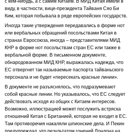
с кем-нибудь, а с самим Китаем. В МИД Китая имели в
виду, в частности, вице-президента Тайваня Сяо Би
Ким, которая побывала в ряде европейских государств.
Иногда такие утверждения передавались в форме нот
или вербальных обращений посольствами Китая в
странах Евросоюза, иногда – представителями МИД
КНР в форме нот посольствам стран ЕС или также в
вербальной форме. В письменном документе,
обнародованном МИД КНР, выражалась надежда, что
ЕС отвергнет так называемые паспорта тайваньского
персонала и не будет «пересекать красные линии».
В документе не разъяснялось, что подразумевают
собой красные линии. Но указывалось, что ЕС следует
действовать исходя из общих с Китаем интересов.
Возможно, иллюстрацией может послужить встряска
отношений Китая с Британией, которая не входит в ЕС.
Там противоречия накаляли шпионские дела. И Пекин
предупреждал, что результатом гонений Лондона на