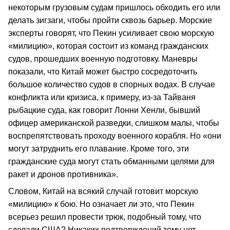
некоторым грузовым судам пришлось обходить его или
делать зигзаги, чтобы пройти сквозь барьер. Морские
эксперты говорят, что Пекин усиливает свою морскую
«милицию», которая состоит из команд гражданских
судов, прошедших военную подготовку. Маневры
показали, что Китай может быстро сосредоточить
большое количество судов в спорных водах. В случае
конфликта или кризиса, к примеру, из-за Тайваня
рыбацкие суда, как говорит Лонни Хенли, бывший
офицер американской разведки, слишком малы, чтобы
воспрепятствовать проходу военного корабля. Но «они
могут затруднить его плавание. Кроме того, эти
гражданские суда могут стать обманными целями для
ракет и дронов противника».
Словом, Китай на всякий случай готовит морскую
«милицию» к бою. Но означает ли это, что Пекин
всерьез решил провести трюк, подобный тому, что
сделали США? Никаких подтверждений тому нет.