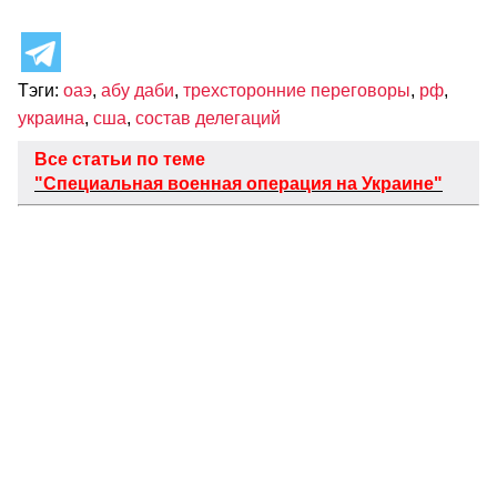
Тэги:
оаэ
,
абу даби
,
трехсторонние переговоры
,
рф
,
украина
,
сша
,
состав делегаций
Все статьи по теме
"Специальная военная операция на Украине"