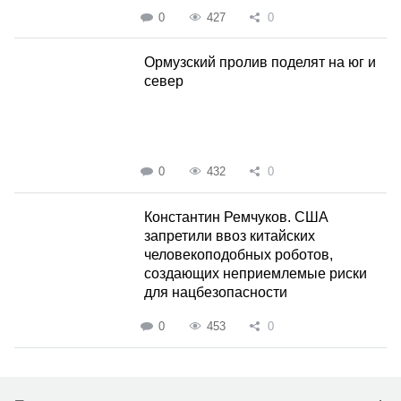
0
427
0
Ормузский пролив поделят на юг и
север
0
432
0
Константин Ремчуков. США
запретили ввоз китайских
человекоподобных роботов,
создающих неприемлемые риски
для нацбезопасности
0
453
0