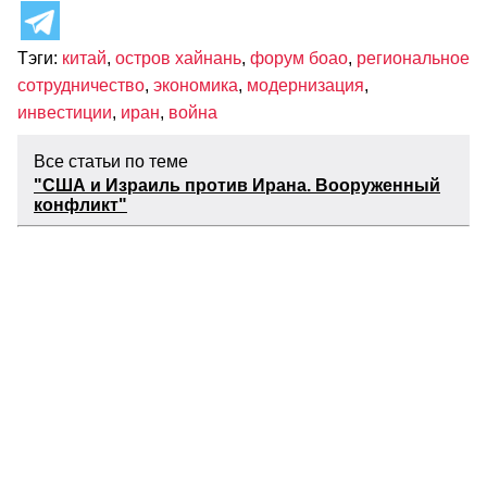
Тэги:
китай
,
остров хайнань
,
форум боао
,
региональное
сотрудничество
,
экономика
,
модернизация
,
инвестиции
,
иран
,
война
Все статьи по теме
"США и Израиль против Ирана. Вооруженный
конфликт"