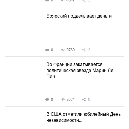
0
4047
2
Боярский подделывает деньги
0
9780
2
Во Франции закатывается
политическая звезда Марин Ле
Пен
0
2634
0
В США отметили юбилейный День
независимости...