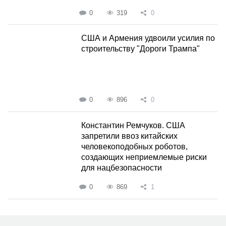
0
319
0
США и Армения удвоили усилия по
строительству "Дороги Трампа"
0
896
0
Константин Ремчуков. США
запретили ввоз китайских
человекоподобных роботов,
создающих неприемлемые риски
для нацбезопасности
0
869
1