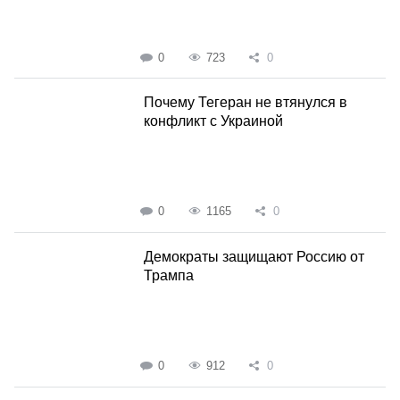
0
723
0
Почему Тегеран не втянулся в
конфликт с Украиной
0
1165
0
Демократы защищают Россию от
Трампа
0
912
0