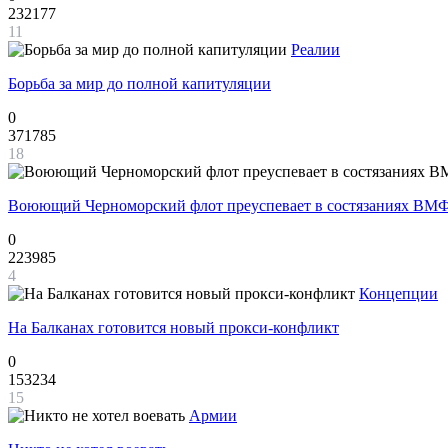
232177
11
Реалии
Борьба за мир до полной капитуляции
0
371785
18
Воюющий Черноморский флот преуспевает в состязаниях ВМФ
0
223985
4
Концепции
На Балканах готовится новый прокси-конфликт
0
153234
15
Армии