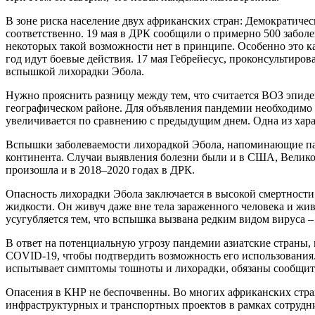
В зоне риска население двух африканских стран: Демократичес
соответственно. 19 мая в ДРК сообщили о примерно 500 забол
некоторых такой возможности нет в принципе. Особенно это к
год идут боевые действия. 17 мая Гебрейесус, проконсультиро
вспышкой лихорадки Эбола.
Нужно прояснить разницу между тем, что считается ВОЗ эпидем
географическом районе. Для объявления пандемии необходимо 
увеличивается по сравнению с предыдущим днем. Одна из хар
Вспышки заболеваемости лихорадкой Эбола, напоминающие пан
континента. Случаи выявления болезни были и в США, Велико
произошла и в 2018–2020 годах в ДРК.
Опасность лихорадки Эбола заключается в высокой смертности.
жидкости. Он живуч даже вне тела зараженного человека и жив
усугубляется тем, что вспышка вызвана редким видом вируса – 
В ответ на потенциальную угрозу пандемии азиатские страны,
COVID-19, чтобы подтвердить возможность его использования.
испытывает симптомы тошноты и лихорадки, обязаны сообщить
Опасения в КНР не беспочвенны. Во многих африканских стран
инфраструктурных и транспортных проектов в рамках сотрудни