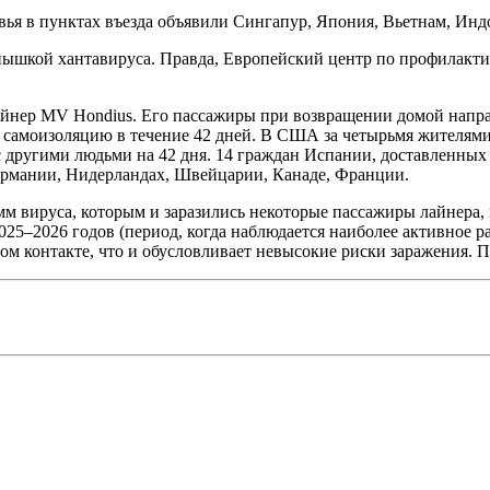
вья в пунктах въезда объявили Сингапур, Япония, Вьетнам, Инд
пышкой хантавируса. Правда, Европейский центр по профилакти
айнер MV Hondius. Его пассажиры при возвращении домой напра
 самоизоляцию в течение 42 дней. В США за четырьмя жителями
 другими людьми на 42 дня. 14 граждан Испании, доставленных
ермании, Нидерландах, Швейцарии, Канаде, Франции.
вируса, которым и заразились некоторые пассажиры лайнера, в
25–2026 годов (период, когда наблюдается наиболее активное р
ном контакте, что и обусловливает невысокие риски заражения.