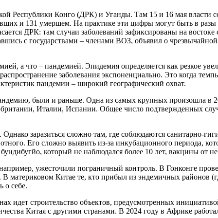
кой Республики Конго (ДРК) и Уганды. Там 15 и 16 мая власти 
евших и 131 умершем. На практике эти цифры могут быть в разы
асается ДРК: там случаи заболеваний зафиксированы на востоке 
вавшись с государствами – членами ВОЗ, объявил о чрезвычайной
ией, а что – пандемией. Эпидемия определяется как резкое уве
распространение заболевания экспоненциально. Это когда темпы
актеристик пандемии – широкий географический охват.
демию, были и раньше. Одна из самых крупных произошла в 201
британии, Италии, Испании. Общее число подтвержденных случа
 Однако заразиться сложно там, где соблюдаются санитарно-гиг
отного. Его сложно выявить из-за инкубационного периода, кото
бундибугйо, который не наблюдался более 10 лет, вакцины от не
 например, ужесточили пограничный контроль. В Гонконге прове
 В материковом Китае те, кто прибыл из эндемичных районов (
 о себе.
ах идет строительство объектов, предусмотренных инициативой
чества Китая с другими странами. В 2024 году в Африке работа