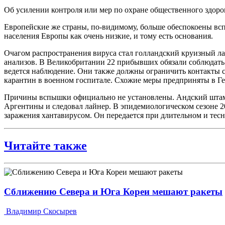
Об усилении контроля или мер по охране общественного здоро
Европейские же страны, по-видимому, больше обеспокоены вс
населения Европы как очень низкие, и тому есть основания.
Очагом распространения вируса стал голландский круизный л
анализов. В Великобритании 22 прибывших обязали соблюдать
ведется наблюдение. Они также должны ограничить контакты с
карантин в военном госпитале. Схожие меры предприняты в Г
Причины вспышки официально не установлены. Андский штамм 
Аргентины и следовал лайнер. В эпидемиологическом сезоне 20
заражения хантавирусом. Он передается при длительном и тес
Читайте также
Сближению Севера и Юга Кореи мешают ракеты
Владимир Скосырев