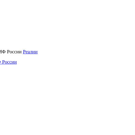
Реалии
 России