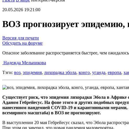
20.05.2026 19:21:00
ВОЗ прогнозирует эпидемию, 
Версия для печати
Обсудить на форуме
Опасное заболевание распространяется быстрее, чем ожидалось
Надежда Мельникова
Тэги:
воз
,
эпидемия
,
лихорадка эбола
,
конго
,
уганда
,
европа
,
ха
Существует риск, что эпидемия лихорадки Эбола в Африке 
Аданом Гебрейесус. На фоне этого и других подобных пред
нанесенном пандемией COVID-19 и карантинными мерами, а 
всемирного масштаба) в ВОЗ не прогнозируют.
В выступлении 20 мая Гебрейесус сказал, что Эбола распростр
При этом он заверил, что новая пандемия маловероятна.