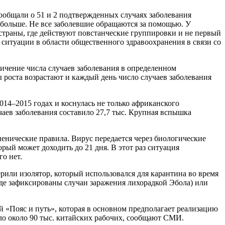
сообщали о 51 и 2 подтвержденных случаях заболевания
 больше. Не все заболевшие обращаются за помощью. У
страны, где действуют повстанческие группировки и не первый
 ситуации в области общественного здравоохранения в связи со
личение числа случаев заболевания в определенном
 роста возрастают и каждый день число случаев заболевания
4–2015 годах и коснулась не только африканского
ев заболевания составило 27,7 тыс. Крупная вспышка
иенические правила. Вирус передается через биологические
рый может доходить до 21 дня. В этот раз ситуация
го нет.
рили изолятор, который использовался для карантина во время
где зафиксированы случаи заражения лихорадкой Эбола) или
 «Пояс и путь», которая в основном предполагает реализацию
ло около 90 тыс. китайских рабочих, сообщают СМИ.