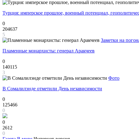
Турция: имперское прошлое, военный потенциал, геополитиче
0
204637
5
Заметки на погон
Пламенные монархисты: генерал Аракчеев
0
140115
3
Фото
В Сомалилэнде отметили День независимости
0
125466
0
0
2612
0
Газета
В мире
Интернет-версия