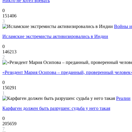
Никто не хотел воевать
0
151406
3
Войны и
Исламские экстремисты активизировались в Индии
0
146213
2
«Резидент Мария Осипова – преданный, проверенный человек
0
150291
1
Реалии
Карфаген должен быть разрушен: судьба у него такая
0
205659
7