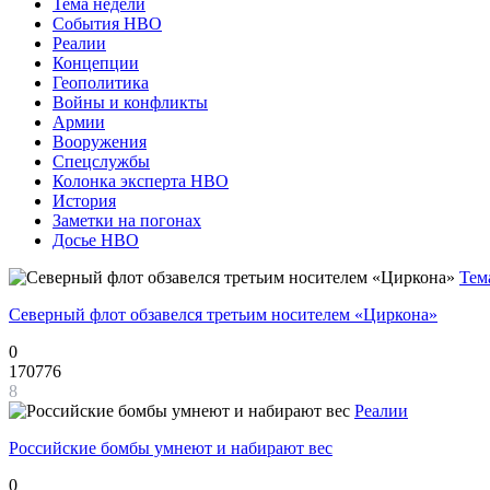
Тема недели
События НВО
Реалии
Концепции
Геополитика
Войны и конфликты
Армии
Вооружения
Спецслужбы
Колонка эксперта НВО
История
Заметки на погонах
Досье НВО
Тем
Северный флот обзавелся третьим носителем «Циркона»
0
170776
8
Реалии
Российские бомбы умнеют и набирают вес
0