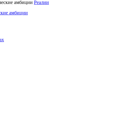
Реалии
ские амбиции
ах