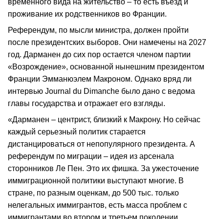
временного вида на жительство – то есть въезд и
проживание их родственников во Франции.
Референдум, по мысли министра, должен пройти
после президентских выборов. Они намечены на 2027
год. Дарманен до сих пор остается членом партии
«Возрождение», основанной нынешним президентом
Франции Эмманюэлем Макроном. Однако вряд ли
интервью Journal du Dimanche было дано с ведома
главы государства и отражает его взгляды.
«Дарманен – центрист, близкий к Макрону. Но сейчас
каждый серьезный политик старается
дистанцироваться от непопулярного президента. А
референдум по миграции – идея из арсенала
сторонников Ле Пен. Это их фишка. За ужесточение
иммиграционной политики выступают многие. В
стране, по разным оценкам, до 500 тыс. только
нелегальных иммигрантов, есть масса проблем с
иммигрантами во втором и третьем поколении,