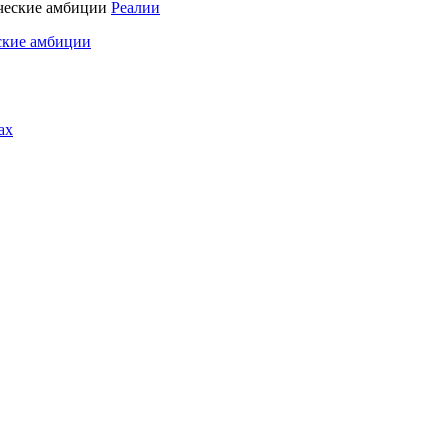
Реалии
ские амбиции
ах