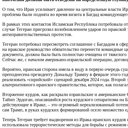
О том, что Иран усиливает давление на центральные власти И
проблема были поднята во время визита в Багдад командующе
В рамках этих контактов Исламская Республика потребовала о
случае Тегеран пригрозил возобновлением ударов по иракской 
антиправительственных протестов.
Тегеран потребовал пересмотреть соглашение с Багдадом в сфе
на иракское руководство обязательство перенести командные ц
документа, должна была быть полностью очищена от тяжелого 
Сейчас же, с началом американо-израильской операции, догово
Вероятно, иранская сторона имела в виду в первую очередь су
преподнесена президенту Дональду Трампу в феврале этого го
реализовать «сирийский» сценарий декабря 2024 года. Второй
альтернативного иранского правительства, которое, как полага
Вторжение курдов, как раскрыли израильские и американские 
Тайип Эрдоган, опасавшийся роста курдского сепаратизма на Б
действующие в Ираке, – это огромный нереализованный потенц
сам Трамп, в руках курдских формирований осело множество е
Теперь Тегеран требует выдворения из Ирака иранских курдо
использовала террористические методы для борьбы с режимом 