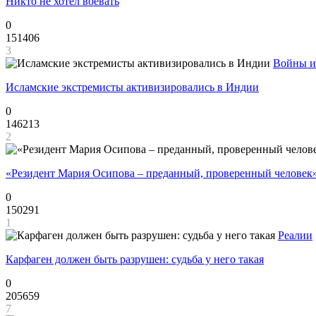
Никто не хотел воевать
0
151406
3
Войны и
Исламские экстремисты активизировались в Индии
0
146213
2
«Резидент Мария Осипова – преданный, проверенный человек
0
150291
1
Реалии
Карфаген должен быть разрушен: судьба у него такая
0
205659
7