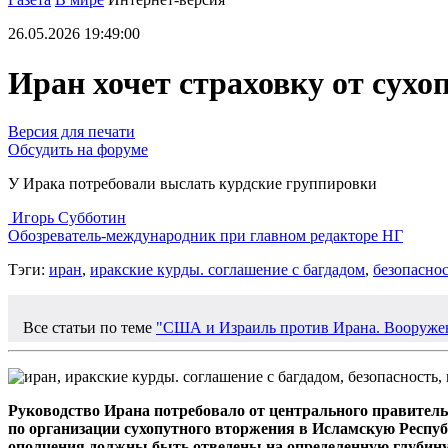
26.05.2026 19:49:00
Иран хочет страховку от сухо
Версия для печати
Обсудить на форуме
У Ирака потребовали выслать курдские группировки
Игорь Субботин
Обозреватель-международник при главном редакторе НГ
Тэги:
иран
,
иракские курды. соглашение с багдадом
,
безопаснос
Все статьи по теме
"США и Израиль против Ирана. Вооруже
Руководство Ирана потребовало от центрального правитель
по организации сухопутного вторжения в Исламскую Республ
ополчения должны быть отведены на определенную глубину 