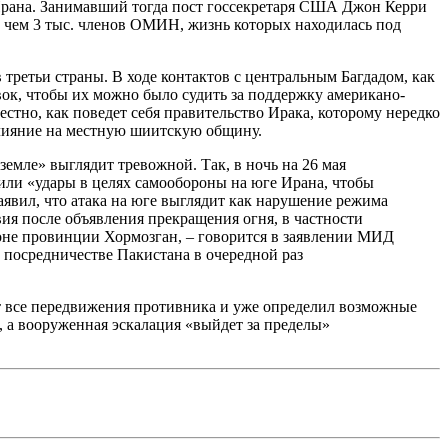
Ирана. Занимавший тогда пост госсекретаря США Джон Керри
 чем 3 тыс. членов ОМИН, жизнь которых находилась под
третьи страны. В ходе контактов с центральным Багдадом, как
ок, чтобы их можно было судить за поддержку американо-
стно, как поведет себя правительство Ирака, которому нередко
влияние на местную шиитскую общину.
мле» выглядит тревожной. Так, в ночь на 26 мая
 «удары в целях самообороны на юге Ирана, чтобы
заявил, что атака на юге выглядит как нарушение режима
ия после объявления прекращения огня, в частности
йоне провинции Хормозган, – говорится в заявлении МИД
посредничестве Пакистана в очередной раз
т все передвижения противника и уже определил возможные
, а вооруженная эскалация «выйдет за пределы»