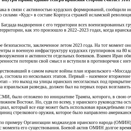
рака в связи с активностью курдских формирований, сообщили и
го силами «Кудс» в составе Корпуса стражей исламской револю
т Багдада выдворения с его территории всех военизированных г
территории, как это произошло в 2022–2023 годах, когда иранс
ре безопасности, заключенное летом 2023 года. На тот момент о
ентры и военную инфраструктуру курдских группировок на 80 км
вооружения и активности отдельных боевиков. Взамен Иран обя
ренности потеряли свой смысл и вступили в противоречия с инт
ществовавший в самом начале войны план израильского «Моссада»
да, состояла из нескольких этапов. Первый – наземное вторжени
 этап – это выход на улицы иранских несогласных под прикрыт
ла израильская разведка, должен был на первых порах возглавит
СМИ, было отложено по инициативе Трампа, которого, в свою оч
лижнем Востоке. Но, судя по всему, у иранского руководства ос
иал, который все еще может быть использован враждебными госу
диниц стрелкового оружия, которое было направлено американс
в по примеру Организации моджахедов иранского народа (ОМИН)
с момента его существования. Боевой актив ОМИН долгое время 