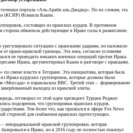
сточники портала «Аль-Араби аль-Джадид». По их словам, эта
ции (КСИР) Исмаила Каани.
руппировок, состоящих из иранских курдов. В противном
кая сторона обвинила действующие в Ираке силы в разжигании
но урегулировало ситуацию с иранскими ударами, но наложило
 от ирано-иракской границы. Эта зона, согласно условиям
зался не проводить никаких военных операций против Ирака.
ересами Ирана, аргументировал Каани в разговоре с иракцами.
 по смене власти в Тегеране. Эта инициатива, которая была
е из Ирака курдских группировок, которые должны были
ием «Моссада» и израильских ВВС. Третий этап – формирование
ь завербованный выходец из иранской элиты.
ередь, отговорил от этой идеи президент Турции Реджеп
тались подозрения, что группировки иранских курдов,
дарствами. Тем более что, как признался в эфире Fox News
кой стороной для снабжения иранских протестующих.
 – леворадикальной иранской группировки, которая
базировался в Ираке, но к 2016 году он полностью покинул