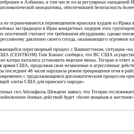
еброшен в Албанию, в том числе из-за регулярных нападений 
ипломатической инициативы, обеспечившей безопасность более
а не ограничиваются перемещением иранских курдов из Ирака в 
ебовал экстрадиции в Иран конкретных лидеров этих группиров
х ополчений считают эти требования абсурдными, однако неизве
 агрессивному давлению своего соседа, оказывающего огромное 
жающийся переговорный процесс с Вашингтоном, ситуация «на зе
США (СЕНТКОМ) Тим Хокинс сообщил, что ВС США осуществили
кие катера пытались установить морские мины. Тегеран в ответ 
ая армия США, продолжая свои незаконные и агрессивные действ
 за последние 48 часов нарушила режим прекращения огня в ра
дновременно с продолжающимся дипломатическим процессом при 
ящей элиты США для иранского народа».
енных сил Абольфазль Шекарчи заявил, что Тегеран отслеживае
возобновление боевых действий будет «более мощным и жестким»