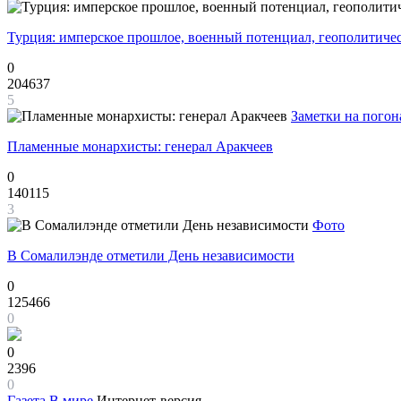
Турция: имперское прошлое, военный потенциал, геополитиче
0
204637
5
Заметки на погон
Пламенные монархисты: генерал Аракчеев
0
140115
3
Фото
В Сомалилэнде отметили День независимости
0
125466
0
0
2396
0
Газета
В мире
Интернет-версия