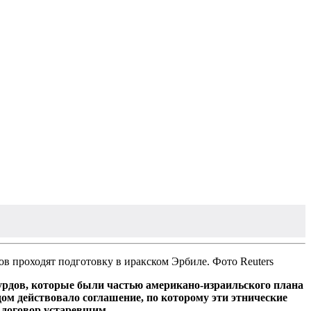
 проходят подготовку в иракском Эрбиле. Фото Reuters
урдов, которые были частью американо-израильского плана
дом действовало соглашение, по которому эти этнические
т договор устаревшим.