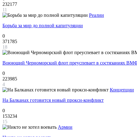
232177
11
Реалии
Борьба за мир до полной капитуляции
0
371785
18
Воюющий Черноморский флот преуспевает в состязаниях ВМФ
0
223985
4
Концепции
На Балканах готовится новый прокси-конфликт
0
153234
15
Армии