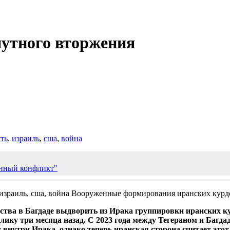
путного вторжения
ть
,
израиль
,
сша
,
война
нный конфликт"
Вооруженные формирования иранских курдов
ства в Багдаде выдворить из Ирака группировки иранских к
ику три месяца назад. С 2023 года между Тегераном и Багда
внутри Ирака, однако теперь иранская сторона считает это