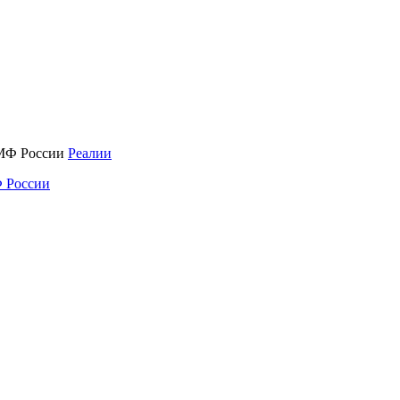
Реалии
 России