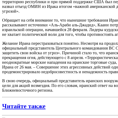
территорию республики и при прямой поддержке США был пер
назвал отъезд ОМИН из Ирака итогом «важной американской д
угрозой».
Обращает на себя внимание то, что нынешние требования Иран
рассказывают источники «Аль-Араби аль-Джадид», Каани потр
израильской операции, начавшейся 28 февраля. Лидеры курдски
не хватает политической воли для того, чтобы противостоять
Желание Ирана перестраховаться понятно. Несмотря на продол
официальный представитель Центрального командования ВС 
защитить свои войска от угроз». Причиной стало то, что иранс
прекращения огня, действующего с 8 апреля. «Террористическ
неоднократные морские нападения на иранские торговые суда,
Ирана от 26 мая. – Совершение этих агрессивных действий о
продемонстрировало недобросовестность и ненадежность прав
В свою очередь, официальный представитель иранских вооруж
цели для акций возмездия. По его словам, иранский ответ на 
Ближневосточного региона.
Читайте также