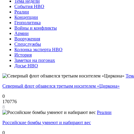
Тема недели
События НВО
Реалии
Концепции
Геополитика
Войны и конфликты
Армии
Вооружения
Спецслужбы
Колонка эксперта НВО
История
Заметки на погонах
Досье НВО
Тем
Северный флот обзавелся третьим носителем «Циркона»
0
170776
8
Реалии
Российские бомбы умнеют и набирают вес
0