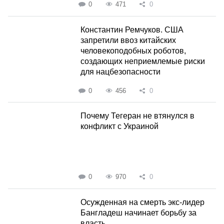
0
471
0
Константин Ремчуков. США
запретили ввоз китайских
человекоподобных роботов,
создающих неприемлемые риски
для нацбезопасности
0
456
0
Почему Тегеран не втянулся в
конфликт с Украиной
0
970
0
Осужденная на смерть экс-лидер
Бангладеш начинает борьбу за
власть