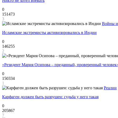
Никто не хотел воевать
0
151473
3
Войны и
Исламские экстремисты активизировались в Индии
0
146255
2
«Резидент Мария Осипова – преданный, проверенный человек
0
150334
1
Реалии
Карфаген должен быть разрушен: судьба у него такая
0
205867
7