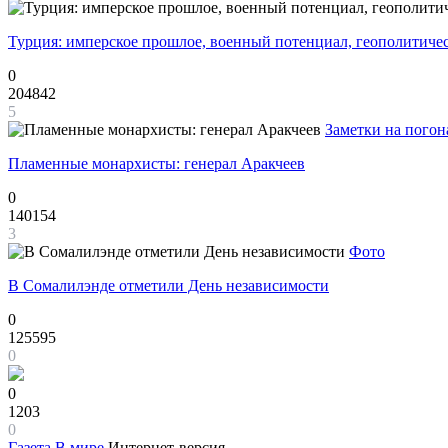
Турция: имперское прошлое, военный потенциал, геополитиче
0
204842
5
Заметки на погон
Пламенные монархисты: генерал Аракчеев
0
140154
3
Фото
В Сомалилэнде отметили День независимости
0
125595
0
0
1203
0
Газета
В мире
Интернет-версия