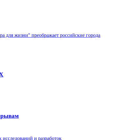
ура для жизни" преображает российские города
AX
рорывам
 исследований и разработок