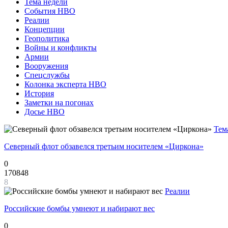
Тема недели
События НВО
Реалии
Концепции
Геополитика
Войны и конфликты
Армии
Вооружения
Спецслужбы
Колонка эксперта НВО
История
Заметки на погонах
Досье НВО
Тем
Северный флот обзавелся третьим носителем «Циркона»
0
170848
8
Реалии
Российские бомбы умнеют и набирают вес
0