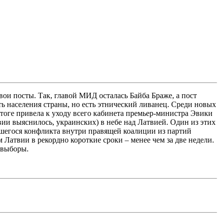
ои посты. Так, главой МИД осталась Байба Браже, а пост
ь населения страны, но есть этнический ливанец. Среди новых
итоге привела к уходу всего кабинета премьер-министра Эвики
твии выяснилось, украинских) в небе над Латвией. Один из этих
вшегося конфликта внутри правящей коалиции из партий
Латвии в рекордно короткие сроки – менее чем за две недели.
е выборы.