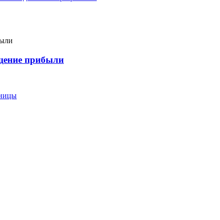
ащение прибыли
еницы