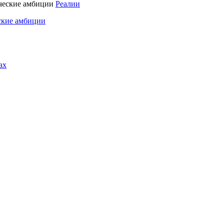
Реалии
ские амбиции
ах