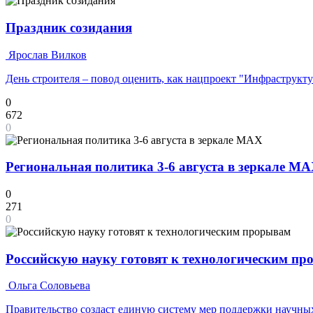
Праздник созидания
Ярослав Вилков
День строителя – повод оценить, как нацпроект "Инфраструкт
0
672
0
Региональная политика 3-6 августа в зеркале M
0
271
0
Российскую науку готовят к технологическим п
Ольга Соловьева
Правительство создаст единую систему мер поддержки научных