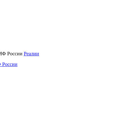
Реалии
 России