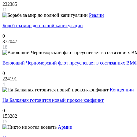
232385
11
Реалии
Борьба за мир до полной капитуляции
0
372047
18
Воюющий Черноморский флот преуспевает в состязаниях ВМФ
0
224191
4
Концепции
На Балканах готовится новый прокси-конфликт
0
153282
15
Армии