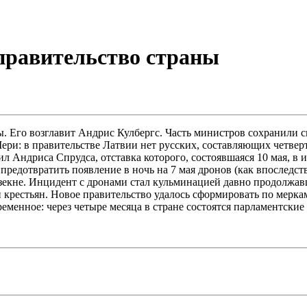
правительство страны
. Его возглавит Андрис Кулбергс. Часть министров сохранили св
ри: в правительстве Латвии нет русских, составляющих четверт
л Андриса Спрудса, отставка которого, состоявшаяся 10 мая, в 
г предотвратить появление в ночь на 7 мая дронов (как впоследс
езекне. Инцидент с дронами стал кульминацией давно продолжа
рестьян. Новое правительство удалось сформировать по меркам 
ременное: через четыре месяца в стране состоятся парламентски