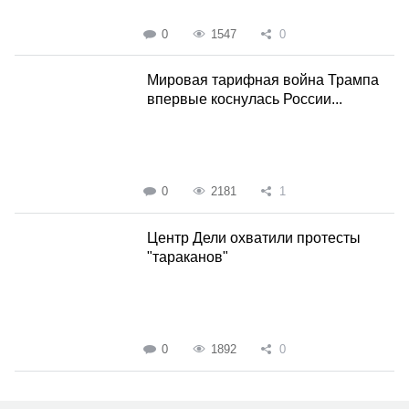
0
1547
0
Мировая тарифная война Трампа
впервые коснулась России...
0
2181
1
Центр Дели охватили протесты
"тараканов"
0
1892
0