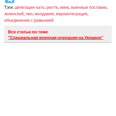
Тэги:
делегация нато
,
рютте
,
киев
,
военные поставки
,
зеленский
,
пво
,
молдавия
,
евроинтеграция
,
объединение с румынией
Все статьи по теме
"Специальная военная операция на Украине"