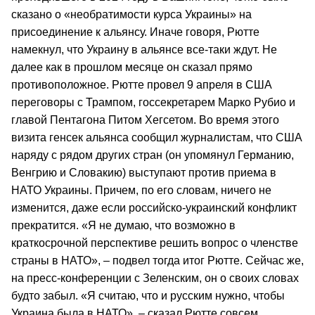
сказано о «необратимости курса Украины» на
присоединение к альянсу. Иначе говоря, Рютте
намекнул, что Украину в альянсе все-таки ждут. Не
далее как в прошлом месяце он сказал прямо
противоположное. Рютте провел 9 апреля в США
переговоры с Трампом, госсекретарем Марко Рубио и
главой Пентагона Питом Хегсетом. Во время этого
визита генсек альянса сообщил журналистам, что США
наряду с рядом других стран (он упомянул Германию,
Венгрию и Словакию) выступают против приема в
НАТО Украины. Причем, по его словам, ничего не
изменится, даже если российско-украинский конфликт
прекратится. «Я не думаю, что возможно в
краткосрочной перспективе решить вопрос о членстве
страны в НАТО», – подвел тогда итог Рютте. Сейчас же,
на пресс-конференции с Зеленским, он о своих словах
будто забыл. «Я считаю, что и русским нужно, чтобы
Украина была в НАТО», – сказал Рютте совсем