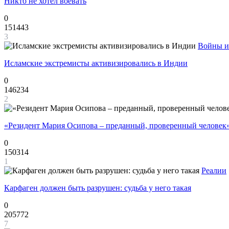
Никто не хотел воевать
0
151443
3
Войны и
Исламские экстремисты активизировались в Индии
0
146234
2
«Резидент Мария Осипова – преданный, проверенный человек
0
150314
1
Реалии
Карфаген должен быть разрушен: судьба у него такая
0
205772
7