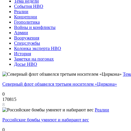
Тема недели
События НВО
Реалии
Концепции
Геополитика
Войны и конфликты
Армии
Вооружения
Спецслужбы
Колонка эксперта НВО
История
Заметки на погонах
Досье НВО
Тем
Северный флот обзавелся третьим носителем «Циркона»
0
170815
8
Реалии
Российские бомбы умнеют и набирают вес
0