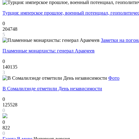
Турция: имперское прошлое, военный потенциал, геополитиче
0
204748
5
Заметки на погон
Пламенные монархисты: генерал Аракчеев
0
140135
3
Фото
В Сомалилэнде отметили День независимости
0
125528
0
0
822
0
Газета
В мире
Интернет-версия