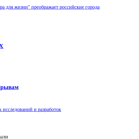
ура для жизни" преображает российские города
AX
рорывам
 исследований и разработок