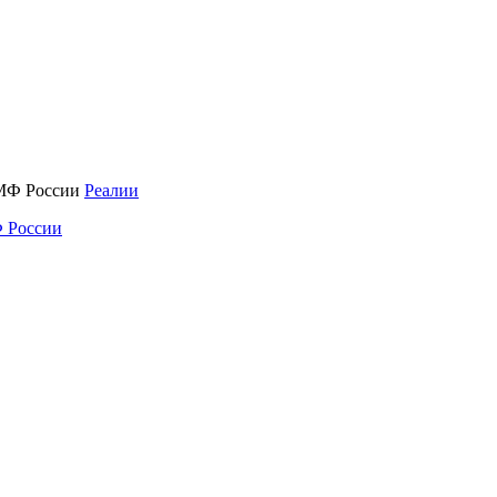
Реалии
 России