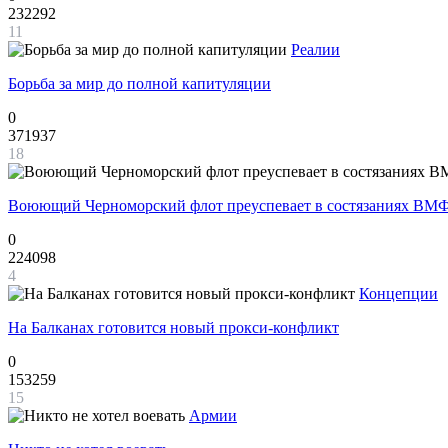
232292
11
Реалии
Борьба за мир до полной капитуляции
0
371937
18
Воюющий Черноморский флот преуспевает в состязаниях ВМФ
0
224098
4
Концепции
На Балканах готовится новый прокси-конфликт
0
153259
15
Армии