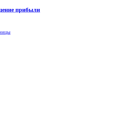
ащение прибыли
еницы