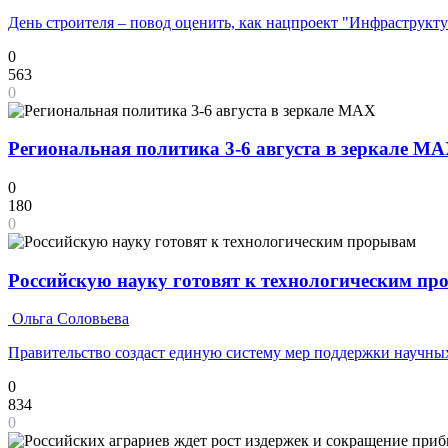
День строителя – повод оценить, как нацпроект "Инфраструкт
0
563
0
Региональная политика 3-6 августа в зеркале M
0
180
0
Российскую науку готовят к технологическим п
Ольга Соловьева
Правительство создаст единую систему мер поддержки научных
0
834
0