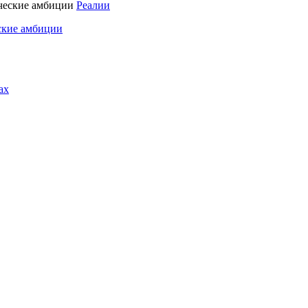
Реалии
ские амбиции
ах