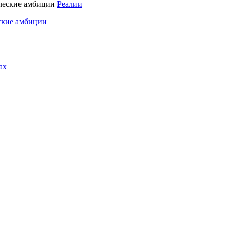
Реалии
ские амбиции
ах