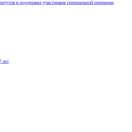
титутов в поддержке участников специальной операции
7 лет