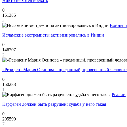
Никто не хотел воевать
0
151385
3
Войны и
Исламские экстремисты активизировались в Индии
0
146207
2
«Резидент Мария Осипова – преданный, проверенный человек
0
150283
1
Реалии
Карфаген должен быть разрушен: судьба у него такая
0
205599
7