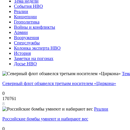
Тема недели
События НВО
Реалии
Концепции
Геополитика
Войны и конфликты
Армии
Вооружения
Спецслужбы
Колонка эксперта НВО
История
Заметки на погонах
Досье НВО
Тем
Северный флот обзавелся третьим носителем «Циркона»
0
170761
8
Реалии
Российские бомбы умнеют и набирают вес
0