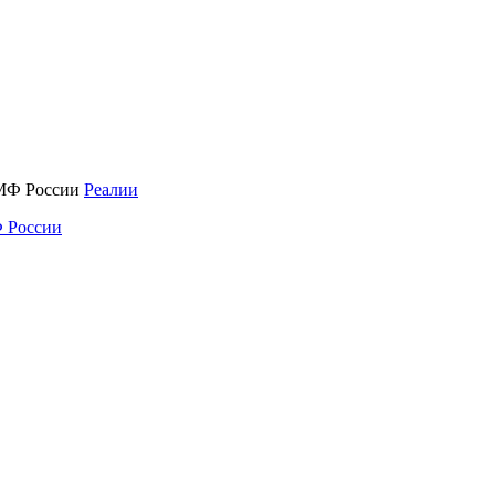
Реалии
 России