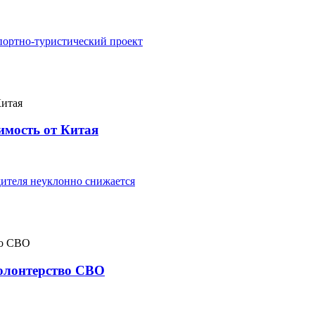
портно-туристический проект
имость от Китая
ителя неуклонно снижается
волонтерство СВО