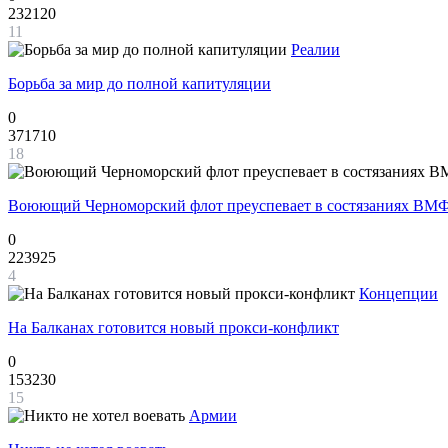
232120
11
Реалии
Борьба за мир до полной капитуляции
0
371710
18
Воюющий Черноморский флот преуспевает в состязаниях ВМФ
0
223925
4
Концепции
На Балканах готовится новый прокси-конфликт
0
153230
15
Армии