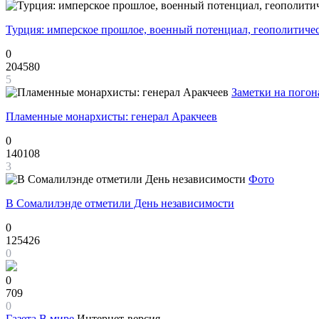
Турция: имперское прошлое, военный потенциал, геополитиче
0
204580
5
Заметки на погон
Пламенные монархисты: генерал Аракчеев
0
140108
3
Фото
В Сомалилэнде отметили День независимости
0
125426
0
0
709
0
Газета
В мире
Интернет-версия