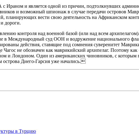
 с Ираном и является одной из причин, подтолкнувших админи
вников и возможный шпионаж в случае передачи островов Маври
ий, планирующих вести свою деятельность на Африканском конти
и дороги.
влению контроля над военной базой (или над всем архипелагом
ние в Международный суд ООН и водружение национального флаг
ированы действия, ставящие под сомнения суверенитет Маврикия
е Чагос не обозначен как маврикийский архипелаг. Поэтому как
 и Лондоном. Один из американских чиновников, с которым поо
 острова Диего-Гарсия уже начались.
руктуры в Турцию