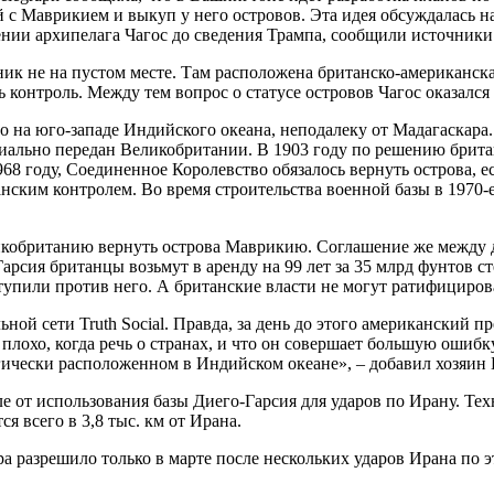
й с Маврикием и выкуп у него островов. Эта идея обсуждалась
ении архипелага Чагос до сведения Трампа, сообщили источники 
ик не на пустом месте. Там расположена британско-американска
контроль. Между тем вопрос о статусе островов Чагос оказался
 на юго-западе Индийского океана, неподалеку от Мадагаскара.
иально передан Великобритании. В 1903 году по решению британ
8 году, Соединенное Королевство обязалось вернуть острова, е
анским контролем. Во время строительства военной базы в 1970-
кобританию вернуть острова Маврикию. Соглашение же между дв
рсия британцы возьмут в аренду на 99 лет за 35 млрд фунтов сте
упили против него. А британские власти не могут ратифицирова
ьной сети Truth Social. Правда, за день до этого американский
лохо, когда речь о странах, и что он совершает большую ошибку,
егически расположенном в Индийском океане», – добавил хозяин 
 от использования базы Диего-Гарсия для ударов по Ирану. Тех
я всего в 3,8 тыс. км от Ирана.
 разрешило только в марте после нескольких ударов Ирана по э