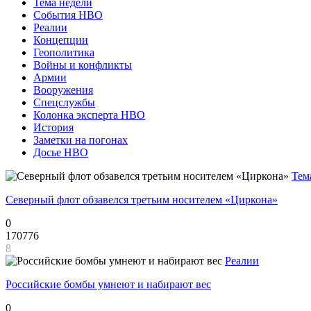
Тема недели
События НВО
Реалии
Концепции
Геополитика
Войны и конфликты
Армии
Вооружения
Спецслужбы
Колонка эксперта НВО
История
Заметки на погонах
Досье НВО
Тем
Северный флот обзавелся третьим носителем «Циркона»
0
170776
8
Реалии
Российские бомбы умнеют и набирают вес
0