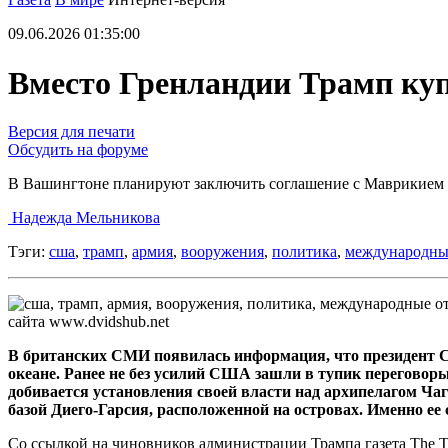
09.06.2026 01:35:00
Вместо Гренландии Трамп куп
Версия для печати
Обсудить на форуме
В Вашингтоне планируют заключить соглашение с Маврикием 
Надежда Мельникова
Тэги:
сша
,
трамп
,
армия
,
вооружения
,
политика
,
международны
сайта www.dvidshub.net
В британских СМИ появилась информация, что президент С
океане. Ранее не без усилий США зашли в тупик переговор
добивается установления своей власти над архипелагом Ча
базой Диего-Гарсия, расположенной на островах. Именно е
Со ссылкой на чиновников администрации Трампа газета The Te