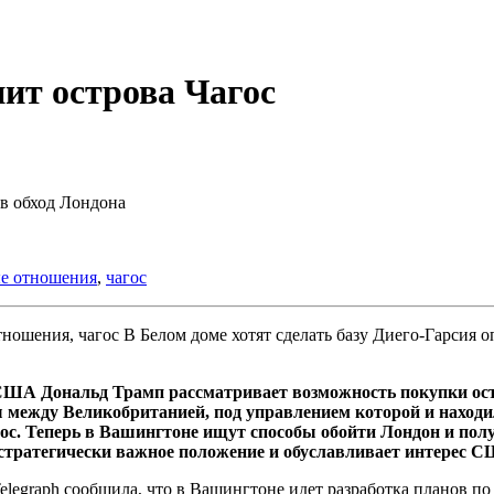
ит острова Чагос
в обход Лондона
е отношения
,
чагос
В Белом доме хотят сделать базу Диего-Гарсия
ША Дональд Трамп рассматривает возможность покупки остр
ы между Великобританией, под управлением которой и находи
гос. Теперь в Вашингтоне ищут способы обойти Лондон и пол
е стратегически важное положение и обуславливает интерес 
legraph сообщила, что в Вашингтоне идет разработка планов по