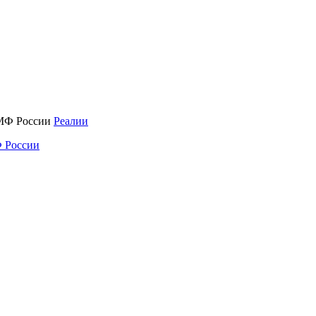
Реалии
 России