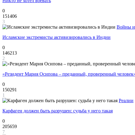
Никто не хотел воевать
0
151406
3
Войны и
Исламские экстремисты активизировались в Индии
0
146213
2
«Резидент Мария Осипова – преданный, проверенный человек
0
150291
1
Реалии
Карфаген должен быть разрушен: судьба у него такая
0
205659
7