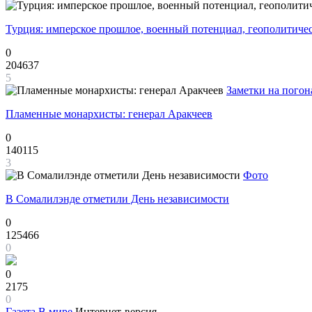
Турция: имперское прошлое, военный потенциал, геополитиче
0
204637
5
Заметки на погон
Пламенные монархисты: генерал Аракчеев
0
140115
3
Фото
В Сомалилэнде отметили День независимости
0
125466
0
0
2175
0
Газета
В мире
Интернет-версия