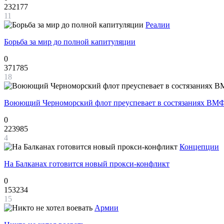
232177
11
Реалии
Борьба за мир до полной капитуляции
0
371785
18
Воюющий Черноморский флот преуспевает в состязаниях ВМФ
0
223985
4
Концепции
На Балканах готовится новый прокси-конфликт
0
153234
15
Армии