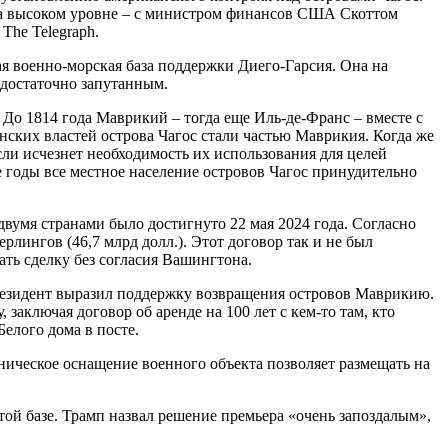
 на высоком уровне – с министром финансов США Скоттом
The Telegraph.
я военно-морская база поддержки Диего-Гарсия. Она на
 достаточно запутанным.
 До 1814 года Маврикий – тогда еще Иль-де-Франс – вместе с
ских властей острова Чагос стали частью Маврикия. Когда же
сли исчезнет необходимость их использования для целей
е годы все местное население островов Чагос принудительно
умя странами было достигнуто 22 мая 2024 года. Согласно
рлингов (46,7 млрд долл.). Этот договор так и не был
ть сделку без согласия Вашингтона.
 президент выразил поддержку возвращения островов Маврикию.
 заключая договор об аренде на 100 лет с кем-то там, кто
Белого дома в посте.
ническое оснащение военного объекта позволяет размещать на
той базе. Трамп назвал решение премьера «очень запоздалым»,