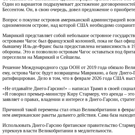
Один из вариантов подразумевает достижение договоренносте
Бессентом. Он, в свою очередь, довел предложение о приобрет
Вопрос о покупке островов американской администрацией возн
одноименном острове, над которой США необходимо сохранить 
Маврикий представляет собой небольшое островное государство
островами Чагос был французской колонией, пока не был офиц
бывшему Иль-де-Франс была предоставлена независимость в 196
обороны. Это и позволило островам Чагос оставаться под брит
переселили на Маврикий и Сейшелы.
Решение Международного суда ООН от 2019 года обязало Вели
ему, острова Чагос будут возвращены Маврикию, а базу Диего-Га
ратифицирован. Дело в том, что в феврале 2026 года США выст
«Не отдавайте Диего-Гарсию!» – написал Трамп в своей социал
«Я говорил премьер-министру Киру Стармеру, что аренда – это п
заявляет о правах, владении и интересе в Диего-Гарсии, страт
Причиной такой перемены стал отказ Великобритании в феврале
нем американские ракеты дальнего действия. Сама база находитс
Использовать Диего-Гарсию британское правительство Стармера
упрекнув власти Великобритании в медлительности.