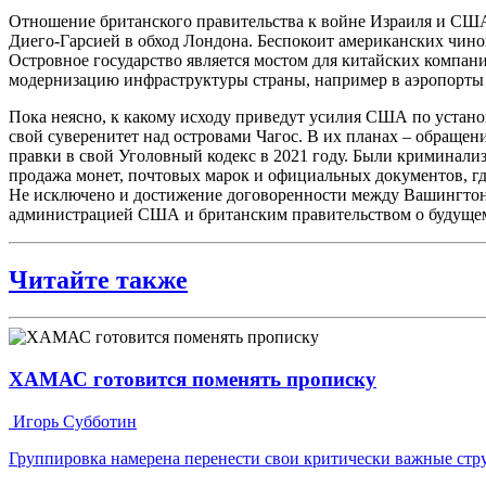
Отношение британского правительства к войне Израиля и США
Диего-Гарсией в обход Лондона. Беспокоит американских чино
Островное государство является мостом для китайских компан
модернизацию инфраструктуры страны, например в аэропорты 
Пока неясно, к какому исходу приведут усилия США по устано
свой суверенитет над островами Чагос. В их планах – обраще
правки в свой Уголовный кодекс в 2021 году. Были криминализ
продажа монет, почтовых марок и официальных документов, гд
Не исключено и достижение договоренности между Вашингтоном
администрацией США и британским правительством о будущем
Читайте также
ХАМАС готовится поменять прописку
Игорь Субботин
Группировка намерена перенести свои критически важные ст