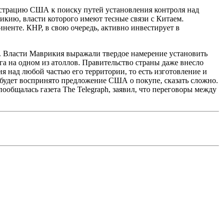
страцию США к поиску путей установления контроля над
кию, власти которого имеют тесные связи с Китаем.
ненте. КНР, в свою очередь, активно инвестирует в
). Власти Маврикия выражали твердое намерение установить
а на одном из атоллов. Правительство страны даже внесло
 над любой частью его территории, то есть изготовление и
 будет воспринято предложение США о покупе, сказать сложно.
бщалась газета The Telegraph, заявил, что переговоры между