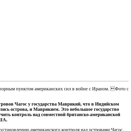
 опорным пунктом американских сил в войне с Ираном. Фото с
овов Чагос у государства Маврикий, что в Индийском
лись острова, и Маврикием. Это небольшое государство
учить контроль над совместной британско-американской
США.
 установлению американского контроля над островами Чагос.