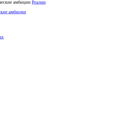
Реалии
ские амбиции
ах