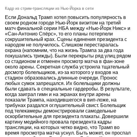
Кадр из стрим-трансляции из Нью-Йорка в сети
Если Дональд Трамп хотел повысить популярность в
своем родном городе Нью-Йорк визитом на третий
матч финальной серии НБА между «Нью-Йорк Никс» и
«Сан-Антонио Спёрс», то его планы потерпели
сокрушительный крах. Сцены единения президента с
народом не получилось. Слишком перестаралась
охрана (напомним, что на жизнь Трампа за два года
покушались трижды). Были перекрыты ряд улиц рядом
со стадионом и отменен просмотр матча в фан-зоне
около арены. Секретная служба устроила тщательный
досмотр болельщиков, из-за которого у входов на
стадион образовались длинные очереди. Пронос
любых сумок запрещался. Их болельщики должны
были сдавать в специальные гардеробы. В результате,
когда заиграл гимн и на экранах внутри арены
показали Трампа, находившегося в вип-ложе, на
трибунах раздался оглушительный свист. Болельщик
под телекамеры демонстрировали самодельные
оскорбительные для президента плакаты. Довершили
картину медийного провала президента кадры
трансляции, на которых четко видно, что Трамп во
время просмотра матча уснул. Быть может, он проспал