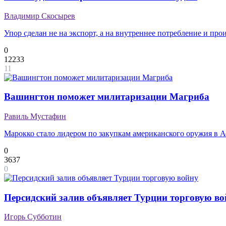
Владимир Скосырев
Упор сделан не на экспорт, а на внутреннее потребление и про
0
12233
11
Вашингтон поможет милитаризации Магриба
Равиль Мустафин
Марокко стало лидером по закупкам американского оружия в 
0
3637
0
Персидский залив объявляет Турции торговую во
Игорь Субботин