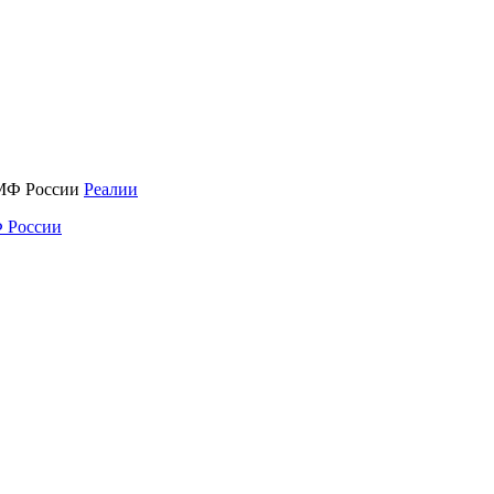
Реалии
 России