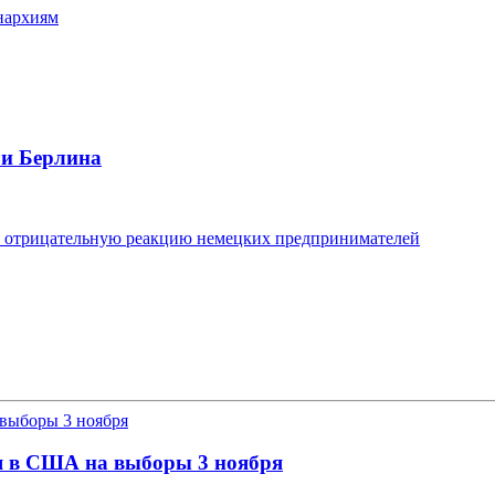
нархиям
 и Берлина
т отрицательную реакцию немецких предпринимателей
я в США на выборы 3 ноября