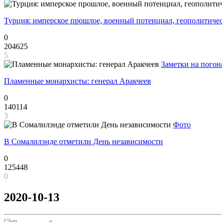
Турция: имперское прошлое, военный потенциал, геополитиче
0
204625
5
Заметки на погон
Пламенные монархисты: генерал Аракчеев
0
140114
3
Фото
В Сомалилэнде отметили День независимости
0
125448
0
2020-10-13