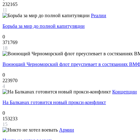
232165
11
Реалии
Борьба за мир до полной капитуляции
0
371769
18
Воюющий Черноморский флот преуспевает в состязаниях ВМФ
0
223970
4
Концепции
На Балканах готовится новый прокси-конфликт
0
153233
15
Армии