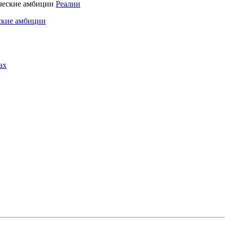
Реалии
ские амбиции
ах