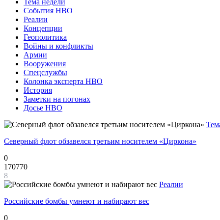
Тема недели
События НВО
Реалии
Концепции
Геополитика
Войны и конфликты
Армии
Вооружения
Спецслужбы
Колонка эксперта НВО
История
Заметки на погонах
Досье НВО
Тем
Северный флот обзавелся третьим носителем «Циркона»
0
170770
8
Реалии
Российские бомбы умнеют и набирают вес
0