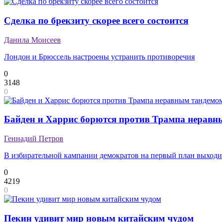
Сделка по брекзиту скорее всего состоится
Данила Моисеев
Лондон и Брюссель настроены устранить противоречия
0
3148
0
Байден и Харрис борются против Трампа неравн
Геннадий Петров
В избирательной кампании демократов на первый план выходи
0
4219
0
Пекин удивит мир новым китайским чудом