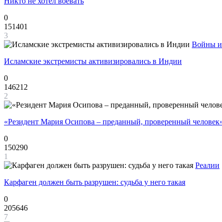
Никто не хотел воевать
0
151401
3
Войны и
Исламские экстремисты активизировались в Индии
0
146212
2
«Резидент Мария Осипова – преданный, проверенный человек
0
150290
1
Реалии
Карфаген должен быть разрушен: судьба у него такая
0
205646
7