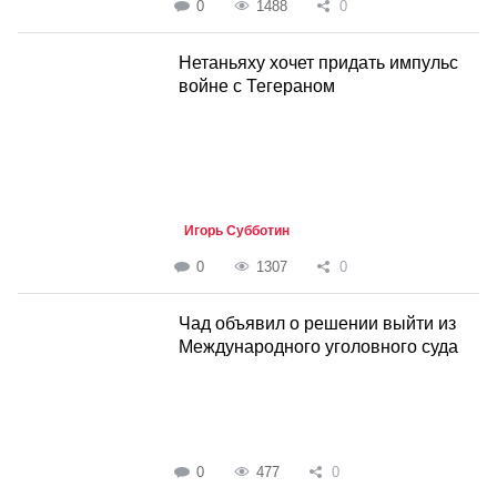
0
1488
0
Нетаньяху хочет придать импульс
войне с Тегераном
Игорь Субботин
0
1307
0
Чад объявил о решении выйти из
Международного уголовного суда
0
477
0